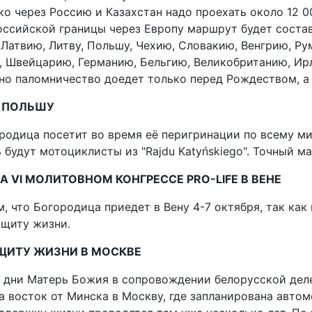
ко через Россию и Казахстан надо проехать около 12 
оссийской границы через Европу маршрут будет состав
Латвию, Литву, Польшу, Чехию, Словакию, Венгрию, Р
, Швейцарию, Германию, Бельгию, Великобританию, Ир
о паломничество доедет только перед Рождеством, а 
 в ПОЛЬШУ
одица посетит во время её перигринации по всему ми
 будут мотоциклисты из "Rajdu Katyńskiego". Точный м
НА VI МОЛИТОВНОМ КОНГРЕССЕ PRO-LIFE В ВЕНЕ
, что Богородица приедет в Вену 4-7 октября, так как
ащиту жизни.
ЩИТУ ЖИЗНИ В МОСКВЕ
 дни Матерь Божия в сопровождении белорусской деле
а восток от Минска в Москву, где запланирована авто