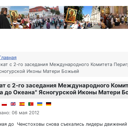
Главная
кат с 2-го заседания Международного Комитета Периг
Ясногурской Иконы Матери Божьей
т с 2-го заседания Международного Коми
а до Океана" Ясногурской Иконы Матери Б
о материале
:
ано: 06 мая 2012
 мая до Ченстоховы снова съехались лидеры движений 