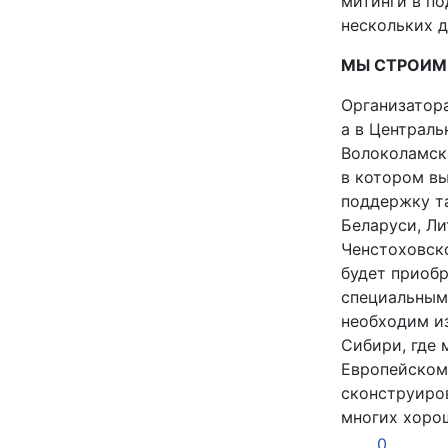
митинги в по
нескольких д
МЫ СТРОИМ
Организатора
а в Централь
Волоколамск
в котором в
поддержку т
Беларуси, Ли
Ченстоховско
будет приоб
специальными
необходим из
Сибири, где 
Европейском
сконструиров
многих хоро
0