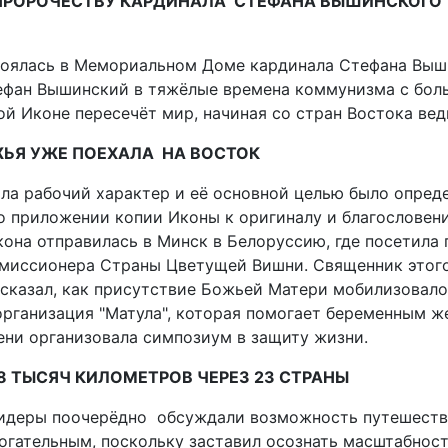
ПРОРОЧЕСТВУ КАРДИНАЛА СТЕФАНА ВЫШИНСКОГО
оялась в Мемориальном Доме кардинала Стефана Вышин
ефан Вышинский в тяжёлые времена коммунизма с боль
й Иконе пересечёт мир, начиная со стран Востока вед
ЖЬЯ УЖЕ ПОЕХАЛА НА ВОСТОК
ила рабочий характер и её основной целью было опре
о приложении копии Иконы к оригиналу и благословен
кона отправилась в Минск в Белоруссию, где посетил
 миссионера Страны Цветущей Вишни. Священник этого
сказал, как присутствие Божьей Матери мобилизовало
организация "Матула", которая помогает беременным ж
ени организовала симпозиум в защиту жизни.
8 ТЫСЯЧ КИЛОМЕТРОВ ЧЕРЕЗ 23 СТРАНЫ
идеры поочерёдно обсуждали возможность путешеств
огательным, поскольку заставил осознать масштабност