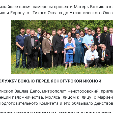
лижайшее время намерены провезти Матерь Божию в ко
ию и Европу, от Тихого Океана до Атлантического Океа
 СЛУЖБУ БОЖЬЮ ПЕРЕД ЯСНОГУРСКОЙ ИКОНОЙ
ископ Вацлав Депо, митрополит Ченстоховский, пригл
енции паломничества. Молясь лицом к лицу с Марией 
Подготовительного Комитета и это обязывало действов