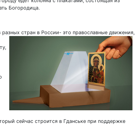
городу едет колонна с плакатами, состоящая из
ать Богородица.
з разных стран в России- это православные движения,
ту,
ю
оторый сейчас строится в Гданське при поддержке