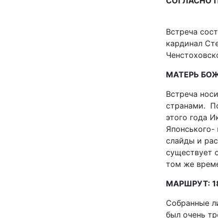
СОГЛАСНО 
Встреча сост
кардинал Ст
Ченстоховско
МАТЕРЬ БО
Встреча нос
странами. П
этого года И
Японського-
слайды и рас
существует 
том же врем
МАРШРУТ: 1
Собранные л
был очень тр