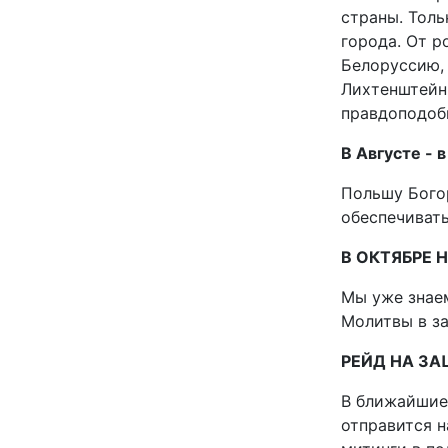
страны. Толь
города. От р
Белоруссию, 
Лихтенштейн
правдоподобн
В Августе -
Польшу Богор
обеспечивать
В ОКТЯБРЕ 
Мы уже знаем
Молитвы в з
РЕЙД НА ЗА
В ближайшие
отправится н