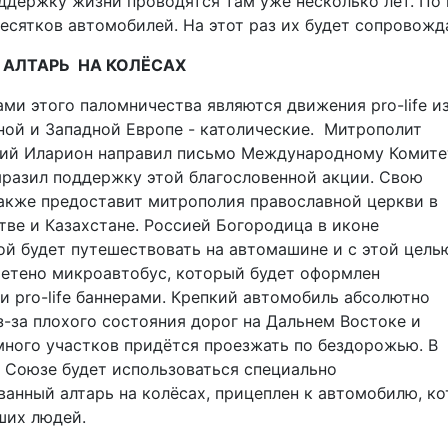
ддержку жизни проводятся там уже несколько лет. По 
есятков автомобилей. На этот раз их будет сопровожд
 АЛТАРЬ НА КОЛЁСАХ
ми этого паломничества являются движения pro-life и
ной и Западной Европе - католические.
Митрополит
ий Иларион направил письмо Международному Комите
ыразил поддержку этой благословенной акции. Свою
акже предоставит митрополия православной церкви в
тве и Казахстане. Россией Богородица в иконе
й будет путешествовать на автомашине и с этой цель
ретено микроавтобус, который будет оформлен
 pro-life баннерами. Крепкий автомобиль абсолютно
-за плохого состояния дорог на Дальнем Востоке и
много участков придётся проезжать по бездорожью. В
 Союзе будет использоваться специально
анный алтарь на колёсах, прицеплен к автомобилю, к
ших людей.