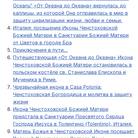
Oceanu” «От Oкеана до Oкеана» вернулась до
каплицы, из которой Oна отправилась в мир в
защиту цивилизации жизни, любви и семьи.
Италия: посещение Иконы Ченстоховской
Божией Матери в Санктуарии Божией Матери
от Цветов в городе Бра
Приключения в пути…
Путешествующая «От Океана до Океана» Икона
Ченстоховской Божией Матери остановилась в
польском костёле св. Станислава Епископа и
Мученика в Риме.
Чрезвычайная икона в Casa Polonia:
Ченстоховская Богородица и молитва в защиту
жизни
Икона Ченстоховской Божией Матери
предстала в Санктуарии Пресвятого Сердца
Господа Иисуса в Толентино (Tolentino), Италия.
Матерь Божья в Ченстоховской Иконе посещает