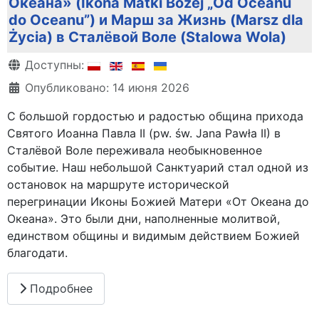
Океана» (Ikona Matki Bożej „Od Oceanu
do Oceanu”) и Марш за Жизнь (Marsz dla
Życia) в Сталёвой Воле (Stalowa Wola)
Информация о материале
Доступны:
Опубликовано: 14 июня 2026
С большой гордостью и радостью община прихода
Святого Иоанна Павла II (pw. św. Jana Pawła II) в
Сталёвой Воле переживала необыкновенное
событие. Наш небольшой Санктуарий стал одной из
остановок на маршруте исторической
перегринации Иконы Божией Матери «От Океана до
Океана». Это были дни, наполненные молитвой,
единством общины и видимым действием Божией
благодати.
Подробнее