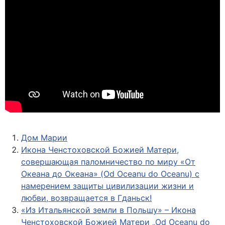
Дом Марии
Икона Ченстоховской Божией Матери,
совершающая паломничество по миру «От
Океана до Океана» (Od Oceanu do Oceanu) с
намерением защиты цивилизации жизни и
любви, возвращается в Гданьск!
«Из Итальянской земли в Польшу» – Икона
Ченстоховской Божией Матери „Od Oceanu do