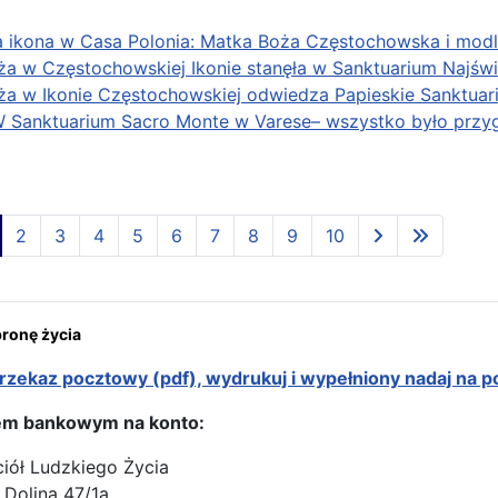
 ikona w Casa Polonia: Matka Boża Częstochowska i modl
a w Częstochowskiej Ikonie stanęła w Sanktuarium Najśw
ża w Ikonie Częstochowskiej odwiedza Papieskie Sanktu
W Sanktuarium Sacro Monte w Varese– wszystko było przy
9
2
3
4
5
6
7
8
9
10
onę życia
rzekaz pocztowy (pdf), wydrukuj i wypełniony nadaj na p
em bankowym na konto:
ciół Ludzkiego Życia
 Dolina 47/1a