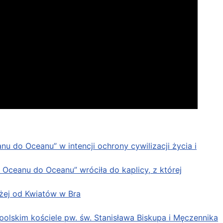
u do Oceanu” w intencji ochrony cywilizacji życia i
 Oceanu do Oceanu” wróciła do kaplicy, z której
żej od Kwiatów w Bra
lskim kościele pw. św. Stanisława Biskupa i Męczennika