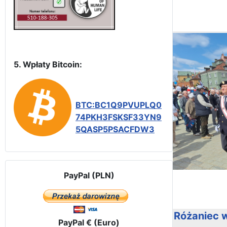
5. Wpłaty Bitcoin:
BTC:BC1Q9PVUPLQ0
74PKH3FSKSF33YN9
5QASP5PSACFDW3
PayPal (PLN)
Różaniec w
PayPal € (Euro)