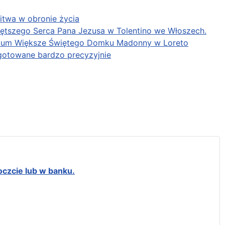
itwa w obronie życia
iętszego Serca Pana Jezusa w Tolentino we Włoszech.
arium Większe Świętego Domku Madonny w Loreto
gotowane bardzo precyzyjnie
oczcie lub w banku.