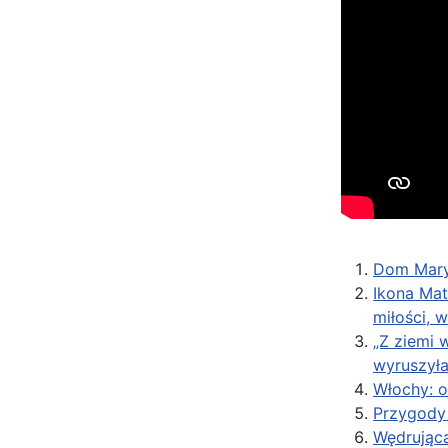
Dom Mary
Ikona Mat
miłości, 
„Z ziemi 
wyruszyła
Włochy: o
Przygody 
Wędrująca