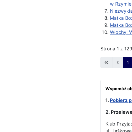
w Rzymie
Niezwykła
Matka Boż
Matka Bo
Włochy: 
Strona 1 z 12
1
Wspomóż obr
1.
Pobierz p
2. Przelew
Klub Przyja
ul. Jaśkowa