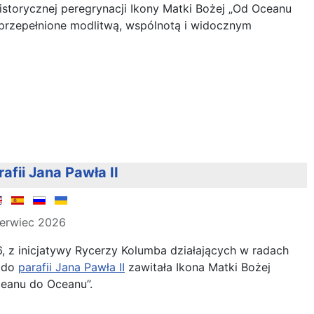
historycznej peregrynacji Ikony Matki Bożej „Od Oceanu
 przepełnione modlitwą, wspólnotą i widocznym
afii Jana Pawła II
zerwiec 2026
 z inicjatywy Rycerzy Kolumba działających w radach
, do
parafii Jana Pawła II
zawitała Ikona Matki Bożej
eanu do Oceanu”.