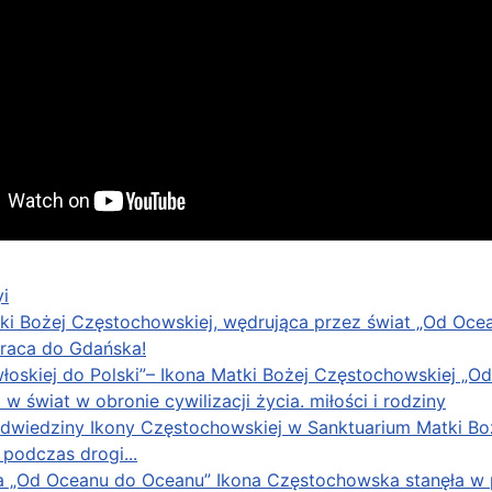
i
ki Bożej Częstochowskiej, wędrująca przez świat „Od Ocean
wraca do Gdańska!
włoskiej do Polski”– Ikona Matki Bożej Częstochowskiej „Od
 w świat w obronie cywilizacji życia. miłości i rodziny
dwiedziny Ikony Częstochowskiej w Sanktuarium Matki Bo
podczas drogi...
 „Od Oceanu do Oceanu” Ikona Częstochowska stanęła w po