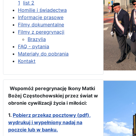
1
list 2
Homilie i świadectwa
Informacje prasowe
Filmy dokumentalne
Filmy z peregrynacji
Brazylia
FAQ - pytania
Materiały do pobrania
Kontakt
Wspomóż peregrynację Ikony Matki
Bożej Częstochowskiej przez świat w
obronie cywilizacji życia i miłości:
1.
Pobierz przekaz pocztowy (pdf),
wydrukuj i wypełniony nadaj na
poczcie lub w banku.