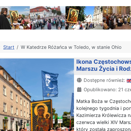
j:
Start
W Katedrze Różańca w Toledo, w stanie Ohio
Ikona Częstochows
Marszu Życia i Ro
Szczegóły
Dostępne również:
Opublikowano: 21 cz
Matka Boża w Częstochow
kolejnego tygodnia i po
Kazimierza Królewicza na
czerwca wielki XIV Mars
który została zaproszon