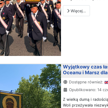
Więcej…
Wyjątkowy czas ła
Oceanu i Marsz dla
Szczegóły
Dostępne również:
Opublikowano: 14 cz
Z wielką dumą i radością
Woli przeżywała niezwyk