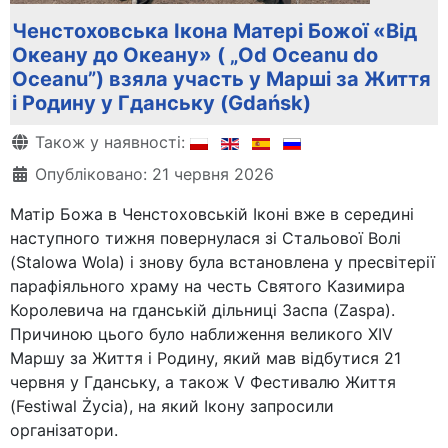
Ченстоховська Ікона Матері Божої «Від
Океану до Океану» ( „Od Oceanu do
Oceanu”) взяла участь у Марші за Життя
і Родину у Гданську (Gdańsk)
Деталі
Також у наявності:
Опубліковано: 21 червня 2026
Матір Божа в Ченстоховській Іконі вже в середині
наступного тижня повернулася зі Стальової Волі
(Stalowa Wola) і знову була встановлена у пресвітерії
парафіяльного храму на честь Святого Казимира
Королевича на гданській дільниці Заспа (Zaspa).
Причиною цього було наближення великого XIV
Маршу за Життя і Родину, який мав відбутися 21
червня у Гданську, а також V Фестивалю Життя
(Festiwal Życia), на який Ікону запросили
організатори.