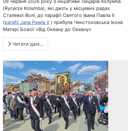
08 червня 2026 року з ініціативи Лицарів Колумба
(Rycerze Kolumba), які діють у місцевих радах
Сталевої Волі, до парафії Святого Івана Павла ІІ
(
parafii Jana Pawła II
) прибула Ченстоховська Ікона
Матері Божої «Від Океану до Океану»
Читати далі...