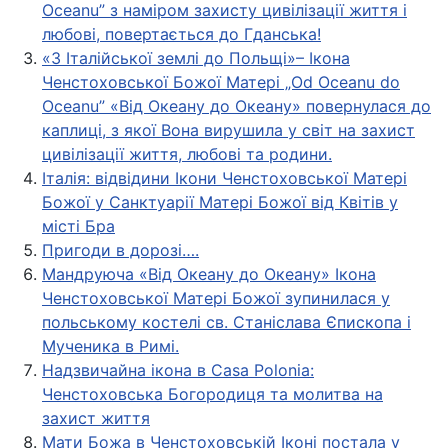
Oceanu” з наміром захисту цивілізації життя і
любові, повертається до Гданська!
«З Італійської землі до Польщі»– Ікона
Ченстоховської Божої Матері „Od Oceanu do
Oceanu” «Від Oкеану до Oкеану» повернулася до
каплиці, з якої Вона вирушила у світ на захист
цивілізації життя, любові та родини.
Італія: відвідини Ікони Ченстоховської Матері
Божої у Санктуарії Матері Божої від Квітів у
місті Бра
Пригоди в дорозі….
Мандруюча «Від Океану до Океану» Ікона
Ченстоховської Матері Божої зупинилася у
польському костелі св. Станіслава Єпископа і
Мученика в Римі.
Надзвичайна ікона в Casa Polonia:
Ченстоховська Богородиця та молитва на
захист життя
Мати Божа в Ченстоховській Іконі постала у