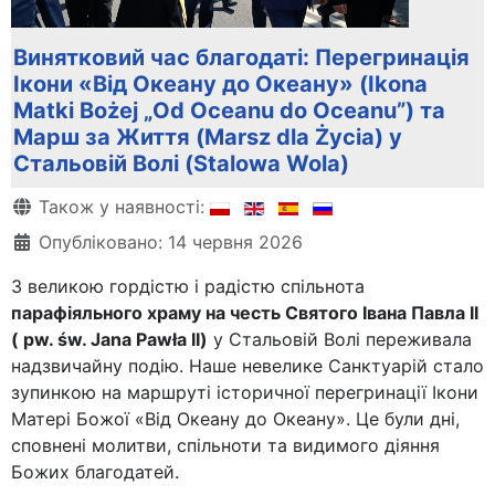
Винятковий час благодаті: Перегринація
Ікони «Від Океану до Океану» (Ikona
Matki Bożej „Od Oceanu do Oceanu”) та
Марш за Життя (Marsz dla Życia) у
Стальовій Волі (Stalowa Wola)
Деталі
Також у наявності:
Опубліковано: 14 червня 2026
З великою гордістю і радістю спільнота
парафіяльного храму на честь Святого Івана Павла ІІ
( pw. św. Jana Pawła II)
у Стальовій Волі переживала
надзвичайну подію. Наше невелике Санктуарій стало
зупинкою на маршруті історичної перегринації Ікони
Матері Божої «Від Океану до Океану». Це були дні,
сповнені молитви, спільноти та видимого діяння
Божих благодатей.