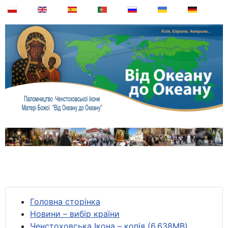
Головна сторінка
Новини – вибір країни
Ченстоховська Ікона – копія (6,638MB)