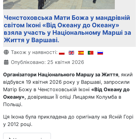
Ченстоховська Мати Божа у мандрівній
світом Іконі «Від Океану до Океану»
взяла участь у Національному Марші за
Життя у Варшаві.
Деталі
Також у наявності:
Опубліковано: 25 квітня 2026
Організатори Національного Маршу за Життя
, який
відбувся 19 квітня 2026 року у Варшаві, запросили
Матір Божу в Ченстоховській Іконі
«Від Океану до
Океану»,
довіривши Її опіці Лицарям Колумба в
Польщі.
Ця Ікона була прикладена до оригіналу на Ясній Горі
у 2012 році.