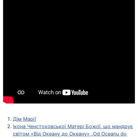
Дім Марії
Ікона Ченстоховської Матері Божої, що мандрує
світом «Від Океану до Океану» „Od Oceanu do