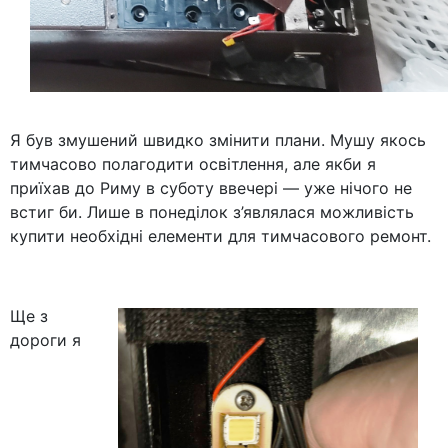
Я був змушений швидко змінити плани. Мушу якось
тимчасово полагодити освітлення, але якби я
приїхав до Риму в суботу ввечері — уже нічого не
встиг би. Лише в понеділок з’являлася можливість
купити необхідні елементи для тимчасового ремонт.
Ще з
дороги я