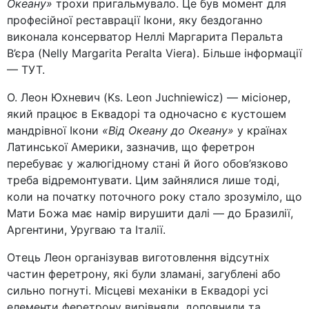
Океану»
трохи пригальмувало. Це був момент для
професійної реставрації Ікони, яку бездоганно
виконала консерватор Неллі Маргарита Перальта
В’єра (Nelly Margarita Peralta Viera). Більше інформації
— ТУТ.
О. Леон Юхневич (Ks. Leon Juchniewicz) — місіонер,
який працює в Еквадорі та одночасно є кустошем
мандрівної Ікони
«Від Океану до Океану»
у країнах
Латинської Америки, зазначив, що феретрон
перебуває у жалюгідному стані й його обов’язково
треба відремонтувати. Цим зайнялися лише тоді,
коли на початку поточного року стало зрозуміло, що
Мати Божа має намір вирушити далі — до Бразилії,
Аргентини, Уругваю та Італії.
Отець Леон організував виготовлення відсутніх
частин феретрону, які були зламані, загублені або
сильно погнуті. Місцеві механіки в Еквадорі усі
елементи феретрону вирівняли, доповнили та