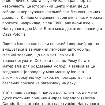
районі Вічного Міста існує чимала транспортна
незручність: це історичний центр Риму, де діє
заборона пересування автомобілем без спеціальних
дозволів. Є лише спеціальні часові вікна, коли можна
проїхати, наприклад, після 18:00, але вночі вже ні.
Наступного дня Мати Божа мала дістатися каплиці в
Casa Polonia.
Ящик з Іконою настільки великий і широкий, що не
вміщується в звичайний легковий автомобіль.
Італійці заявили, що не мають змоги Її
транспортувати. Оскільки я віз до Риму багато
матеріалів для роздавання молоді, я взявся за це
завдання. Щоправда, у мою машину Ікона в
алюмінієвому ящику також не поміщається, та
безпечно поїхала на багажнику на даху.
У п’ятницю ввечері я прибув до Толентіно, де мене
дуже гостинно прийняв Андреа Карадорі (Andrea
Caradori) — органіст цього санктуарію. Наступного