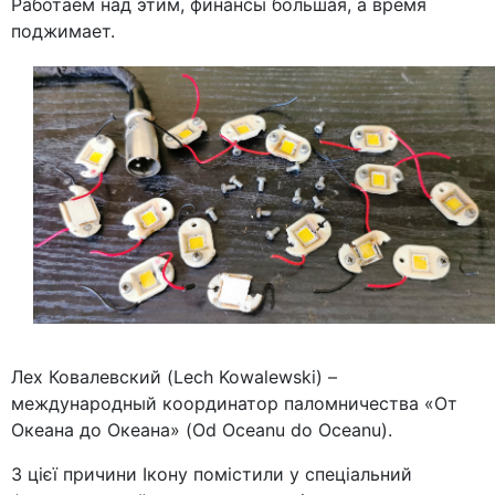
Работаем над этим, финансы большая, а время
поджимает.
Лех Ковалевский (Lech Kowalewski) –
международный координатор паломничества «От
Океана до Океана» (Od Oceanu do Oceanu).
З цієї причини Ікону помістили у спеціальний