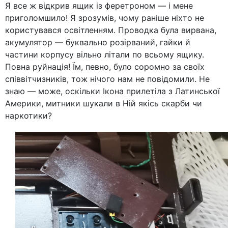
Я все ж відкрив ящик із феретроном — і мене
приголомшило! Я зрозумів, чому раніше ніхто не
користувався освітленням. Проводка була вирвана,
акумулятор — буквально розірваний, гайки й
частини корпусу вільно літали по всьому ящику.
Повна руйнація! Їм, певно, було соромно за своїх
співвітчизників, тож нічого нам не повідомили. Не
знаю — може, оскільки Ікона прилетіла з Латинської
Америки, митники шукали в Ній якісь скарби чи
наркотики?