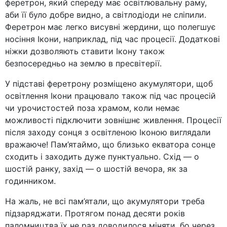
феретрон, який спереду має освітлювальну раму,
аби її було добре видно, а світлодіоди не сліпили.
Феретрон має легко висувні жердини, що полегшує
носіння Ікони, наприклад, під час процесії. Додаткові
ніжки дозволяють ставити Ікону також
безпосередньо на землю в пресвітерії.
У підставі феретрону розміщено акумулятори, щоб
освітлення Ікони працювало також під час процесій
чи урочистостей поза храмом, коли немає
можливості підключити зовнішнє живлення. Процесії
після заходу сонця з освітленою Іконою виглядали
вражаюче! Пам’ятаймо, що близько екватора сонце
сходить і заходить дуже пунктуально. Схід — о
шостій ранку, захід — о шостій вечора, як за
годинником.
На жаль, не всі пам’ятали, що акумулятори треба
підзаряджати. Протягом понад десяти років
паломництва їх не раз доводилося міняти, бо через