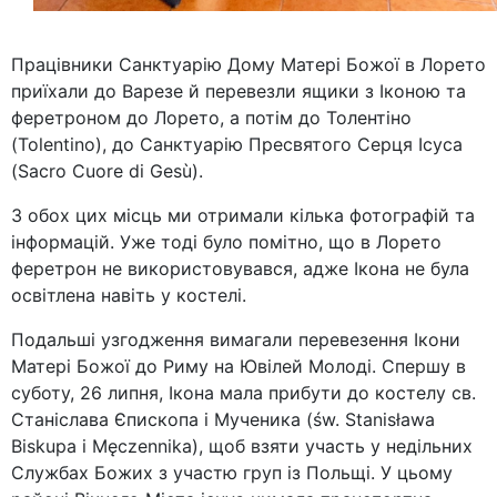
Працівники Санктуарію Дому Матері Божої в Лорето
приїхали до Варезе й перевезли ящики з Іконою та
феретроном до Лорето, а потім до Толентіно
(Tolentino), до Санктуарію Пресвятого Серця Ісуса
(Sacro Cuore di Gesù).
З обох цих місць ми отримали кілька фотографій та
інформацій. Уже тоді було помітно, що в Лорето
феретрон не використовувався, адже Ікона не була
освітлена навіть у костелі.
Подальші узгодження вимагали перевезення Ікони
Матері Божої до Риму на Ювілей Молоді. Спершу в
суботу, 26 липня, Ікона мала прибути до костелу св.
Станіслава Єпископа і Мученика (św. Stanisława
Biskupa i Męczennika), щоб взяти участь у недільних
Службах Божих з участю груп із Польщі. У цьому