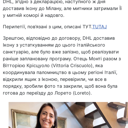
DHL, згідно з декларацією, наступного ж дня
доставив Ікону до Мілану, але митники затримали Її
у митній коморі й надовго.
Перипетії, пов’язані з цим, описані ТУТ.
TUTAJ
Зрештою, відповідно до договору, DHL доставив
Ікону з устаткуванням до цього італійського
санктуарію, але було вже запізно, щоб реалізувати
раніше заплановану програму. Отець Монті разом з
Вітторією Крісцуоло (Vittoria Criscuolo), яка
координувала паломництво в цьому регіоні Італії,
відкрили ящик з Іконою, перевірили, чи все в
порядку, зробили фото та закрили, щоб вона була
готова до переїзду до Лорето (Loreto).