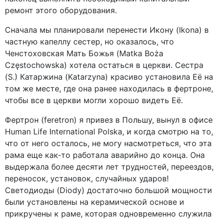
ремонт этого оборудования.
Сначала мы планировали перенести Икону (Ikona) в
частную капеллу сестер, но оказалось, что
Ченстоховская Мать Божья (Matka Boża
Częstochowska) хотела остаться в церкви. Сестра
(S.) Катаржина (Katarzyna) красиво установила Её на
том же месте, где она ранее находилась в фертроне,
чтобы все в церкви могли хорошо видеть Её.
Фертрон (feretron) я привез в Польшу, вынул в офисе
Human Life International Polska, и когда смотрю на то,
что от него осталось, не могу насмотреться, что эта
рама еще как-то работала аварийно до конца. Она
выдержала более десяти лет трудностей, переездов,
переносок, установок, случайных ударов!
Светодиоды (Diody) достаточно большой мощности
были установлены на керамической основе и
прикручены к раме, которая одновременно служила