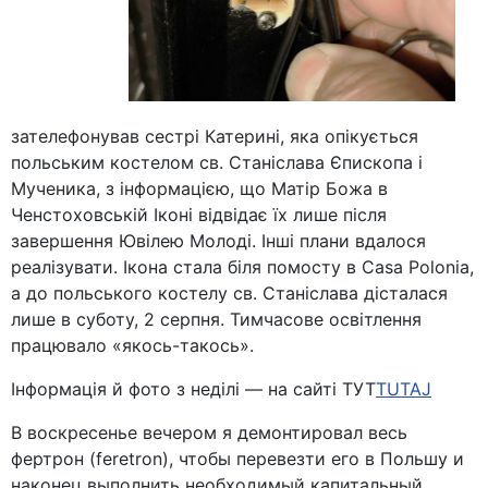
зателефонував сестрі Катерині, яка опікується
польським костелом св. Станіслава Єпископа і
Мученика, з інформацією, що Матір Божа в
Ченстоховській Іконі відвідає їх лише після
завершення Ювілею Молоді. Інші плани вдалося
реалізувати. Ікона стала біля помосту в Casa Polonia,
а до польського костелу св. Станіслава дісталася
лише в суботу, 2 серпня. Тимчасове освітлення
працювало «якось-такось».
Інформація й фото з неділі — на сайті ТУТ
TUTAJ
В воскресенье вечером я демонтировал весь
фертрон (feretron), чтобы перевезти его в Польшу и
наконец выполнить необходимый капитальный