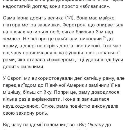
недостатній догляд вони просто «вбивалися».
Сама Ікона досить велика (1:1). Вона має майже
півтора метра заввишки. Феретрон, що опирається
на плечах чотирьох осіб, сягає близько 3 м над
землею. Не всі про це пам’ятали, виносячи Її до
храму, а двері не скрізь достатньо високі. Тож час
від часу проявлялася інша функція освітлювальної
рами, яка ставала «бампером», і ці удари іноді були
досить сильними.
У Європі ми використовували делікатнішу раму, але
перед виїздом до Північної Америки замінили її на
міцнішу, більш стійку. Попри це, раму доводилося
кілька разів вирівнювати. Ікона ж залишалася
неушкодженою. Отже, рама повністю виконувала
свою захисну роль.
Від часу пандемії паломництво
«Від Океану до