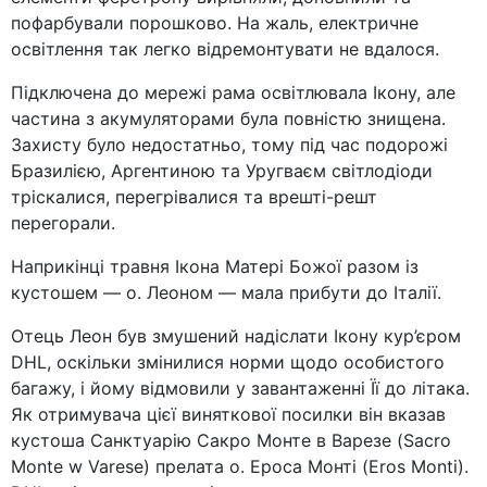
пофарбували порошково. На жаль, електричне
освітлення так легко відремонтувати не вдалося.
Підключена до мережі рама освітлювала Ікону, але
частина з акумуляторами була повністю знищена.
Захисту було недостатньо, тому під час подорожі
Бразилією, Аргентиною та Уругваєм світлодіоди
тріскалися, перегрівалися та врешті-решт
перегорали.
Наприкінці травня Ікона Матері Божої разом із
кустошем — о. Леоном — мала прибути до Італії.
Отець Леон був змушений надіслати Ікону кур’єром
DHL, оскільки змінилися норми щодо особистого
багажу, і йому відмовили у завантаженні Її до літака.
Як отримувача цієї виняткової посилки він вказав
кустоша Санктуарію Сакро Монте в Варезе (Sacro
Monte w Varese) прелата о. Ероса Монті (Eros Monti).