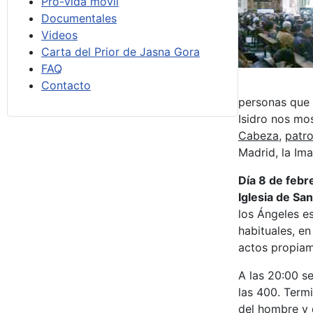
Pro-vida móvil
Documentales
Videos
Carta del Prior de Jasna Gora
FAQ
Contacto
personas que s
Isidro nos mos
Cabeza
,
patr
Madrid, la Im
Día 8 de febr
Iglesia
de San
los Ángeles es
habituales, e
actos propiam
A las 20:00 se
las 400. Term
del hombre y d