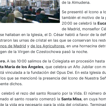
de la Almudena.
Se presentó el Icono a l
también el motivo de la 
20:00 se celebró la
Euca
de Madrid, monseñor Cés
e hallaban en la Iglesia, el D. César habló a favor de la d
traron las urnas de cristal en las que se conservan los re
onos de Madrid
y
de los Agricultores
, en una hornacina detr
agen de la Virgen de Czestochowa pasó la noche.
ero.
A las 10:00 salimos de la Colegiata en procesión hasta e
ta María de los Ángeles
, que celebra un Año Jubilar con 
tá vinculada a la fundación del Opus Dei. En esta Iglesia 
n los que se mencionó la presencia del Icono de Nuestra Se
ente dichos.
 celebró el rezo del santo Rosario por la Vida. El número d
inado el santo rosario comenzó la
Santa Misa
, en cuya hom
e la vida era necesario para la vida del cristiano. Terminad