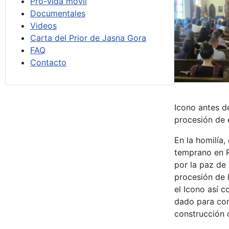
Pro-vida móvil
Documentales
Videos
Carta del Prior de Jasna Gora
FAQ
Contacto
Icono antes d
procesión de e
En la homilía
temprano en R
por la paz de
procesión de 
el Icono así 
dado para cons
construcción 