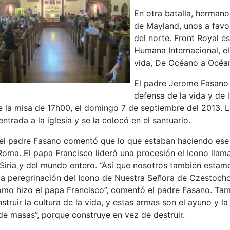
En otra batalla, herman
de Mayland, unos a favor
del norte. Front Royal es
Humana Internacional, el
vida, De Océano a Océa
El padre Jerome Fasano e
defensa de la vida y de l
e la misa de 17h00, el domingo 7 de septiembre del 2013. 
ntrada a la iglesia y se la colocó en el santuario.
, el padre Fasano comentó que lo que estaban haciendo ese 
oma. El papa Francisco lideró una procesión el Icono llam
 Siria y del mundo entero. “Así que nosotros también estam
la peregrinación del Icono de Nuestra Señora de Czestocho
como hizo el papa Francisco”, comentó el padre Fasano. Ta
truir la cultura de la vida, y estas armas son el ayuno y la
de masas”, porque construye en vez de destruir.