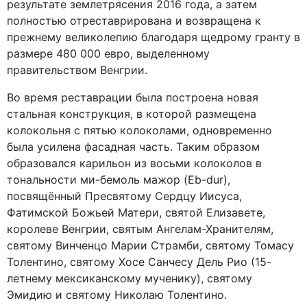
результате землетрясения 2016 года, а затем
полностью отреставрирована и возвращена к
прежнему великолепию благодаря щедрому гранту в
размере 480 000 евро, выделенному
правительством Венгрии.
Во время реставрации была построена новая
стальная конструкция, в которой размещена
колокольня с пятью колоколами, одновременно
была усилена фасадная часть. Таким образом
образовался карильон из восьми колоколов в
тональности ми-бемоль мажор (Eb-dur),
посвящённый Пресвятому Сердцу Иисуса,
Фатимской Божьей Матери, святой Елизавете,
королеве Венгрии, святым Ангелам-Хранителям,
святому Винченцо Марии Страмби, святому Томасу
Толентино, святому Хосе Санчесу Дель Рио (15-
летнему мексиканскому мученику), святому
Эмидию и святому Николаю Толентино.