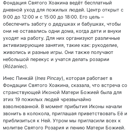
Фондация Святого Хоакина ведёт бесплатный
дневной уход для пожилых людей. Центр открыт с
9:00 до 12:00 и с 15:00 до 18:00. Его цель –
обеспечить заботу о дедушках и бабушках, чтобы
они не оставались одни дома, когда дети и внуки
уходят на работу. Для них организуют различные
активизирующие занятия, такие как: рукоделие,
живопись и разные игры. Они также получают
небольшой перекус и учатся делать розарии
(
Różaniec
).
Инес Пинка́й (
Ines Pincay
), которая работает в
Фондации Святого Хоакина, сказала, что встреча со
странствующей Иконой Матери Божией была для
этих 19 пожилых людей чрезвычайно
взволнованной. В момент прибытия Иконы начали
звонить в колокола, приглашая приветствовать Её и
приблизиться к Ней. Утром мы пригласили всех к
молитве Святого Розария и пению Матери Божией.