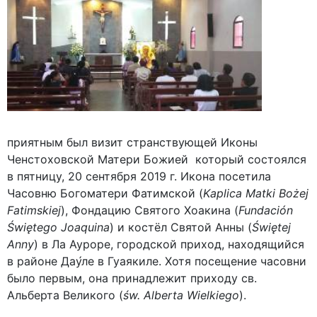
приятным был визит странствующей Иконы
Ченстоховской Матери Божией который состоялся
в пятницу, 20 сентября 2019 г. Икона посетила
Часовню Богоматери Фатимской (
Kaplica Matki Bożej
Fatimskiej
), Фондацию Святого Хоакина (
Fundación
Świętego Joaquina
) и костёл Святой Анны (
Świętej
Anny
) в Ла Ауроре, городской приход, находящийся
в районе Дау́ле в Гуаякиле. Хотя посещение часовни
было первым, она принадлежит приходу св.
Альберта Великого (
św. Alberta Wielkiego
).