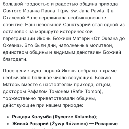
большой гордостью и радостью община прихода
Святого Иоанна Павла II (pw. św. Jana Pawła II) в
Сталёвой Воле переживала необыкновенное
событие. Наш небольшой Санктуарий стал одной из
остановок на маршруте исторической
перегринации Иконы Божией Матери «От Океана до
Океана». Это были дни, наполненные молитвой,
единством общины и видимым действием Божией
благодати.
Посещение чудотворной Иконы собрало в храме
необычайно большое число верующих. Божию
Матерь вместе с настоятелем прихода, отцом,
доктором Рафалом Томонем (Rafał Tomoń),
торжественно приветствовали общины,
действующие при нашем приходе:
Рыцари Колумба (Rycerze Kolumba);
Живой Розарий (Żywy Różaniec) — Розарные