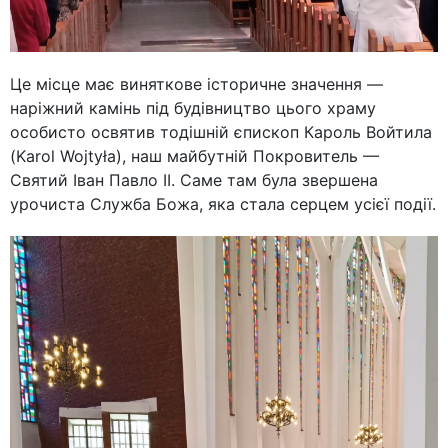
Це місце має виняткове історичне значення —
наріжний камінь під будівництво цього храму
особисто освятив тодішній єпископ Кароль Войтила
(Karol Wojtyła), наш майбутній Покровитель —
Святий Іван Павло ІІ. Саме там була звершена
урочиста Служба Божа, яка стала серцем усієї події.