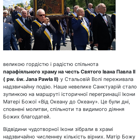
великою гордістю і радістю спільнота
парафіяльного храму на честь Святого Івана Павла ІІ
( pw. św. Jana Pawła II)
у Стальовій Волі переживала
надзвичайну подію. Наше невелике Санктуарій стало
зупинкою на маршруті історичної перегринації Ікони
Матері Божої «Від Океану до Океану». Це були дні,
сповнені молитви, спільноти та видимого діяння
Божих благодатей.
Відвідини чудотворної Ікони зібрали в храмі
надзвичайно численнеу кількість вірних. Матір Божу