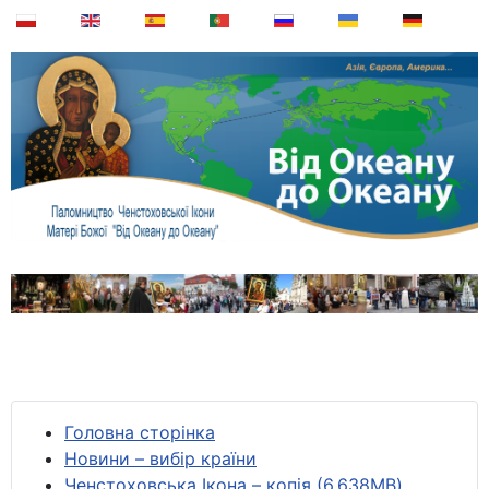
Головна сторінка
Новини – вибір країни
Ченстоховська Ікона – копія (6,638MB)