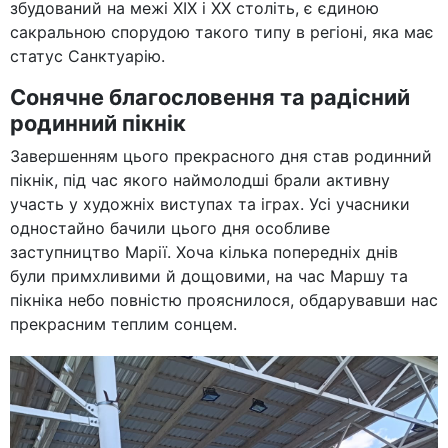
збудований на межі XIX і XX століть, є єдиною
сакральною спорудою такого типу в регіоні, яка має
статус Санктуарію.
Сонячне благословення та радісний
родинний пікнік
Завершенням цього прекрасного дня став родинний
пікнік, під час якого наймолодші брали активну
участь у художніх виступах та іграх. Усі учасники
одностайно бачили цього дня особливе
заступництво Марії. Хоча кілька попередніх днів
були примхливими й дощовими, на час Маршу та
пікніка небо повністю прояснилося, обдарувавши нас
прекрасним теплим сонцем.