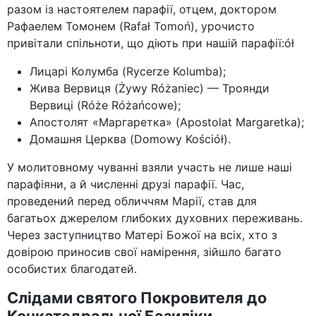
разом із настоятелем парафії, отцем, доктором
Рафаелем Томонем (Rafał Tomoń), урочисто
привітали спільноти, що діють при нашій парафії:ół
Лицарі Колумба (Rycerze Kolumba);
Жива Вервиця (Żywy Różaniec) — Троянди
Вервиці (Róże Różańcowe);
Апостолят «Маргаретка» (Apostolat Margaretka);
Домашня Церква (Domowy Kościół).
У молитовному чуванні взяли участь не лише наші
парафіяни, а й численні друзі парафії. Час,
проведений перед обличчям Марії, став для
багатьох джерелом глибоких духовних переживань.
Через заступництво Матері Божої на всіх, хто з
довірою приносив свої намірення, зійшло багато
особистих благодатей.
Слідами святого Покровителя до
Конкатедральної Базиліки