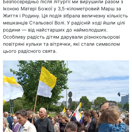
Безпосередньо після літургії ми вирушили разом з
Іконою Матері Божої у 3,5-кілометровий Марш за
Життя і Родину. Ця подія зібрала величезну кількість
мешканців Стальової Волі. У радісній ході йшли цілі
родини — від найстарших до наймолодших.
Особливу радість дітям дарували різнокольорові
повітряні кульки та вітрячки, які стали символом
цього радісного свята.