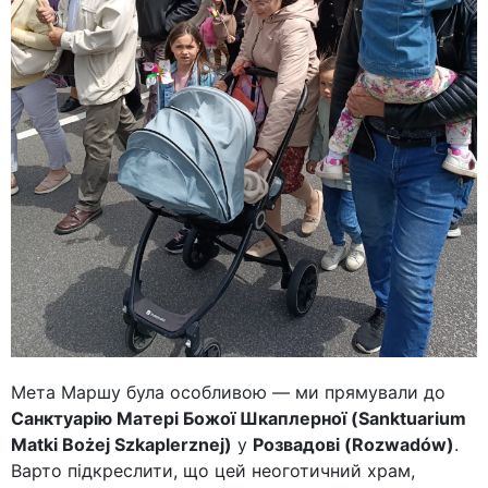
Мета Маршу була особливою — ми прямували до
Санктуарію Матері Божої Шкаплерної (Sanktuarium
Matki Bożej Szkaplerznej)
у
Розвадові (Rozwadów)
.
Варто підкреслити, що цей неоготичний храм,