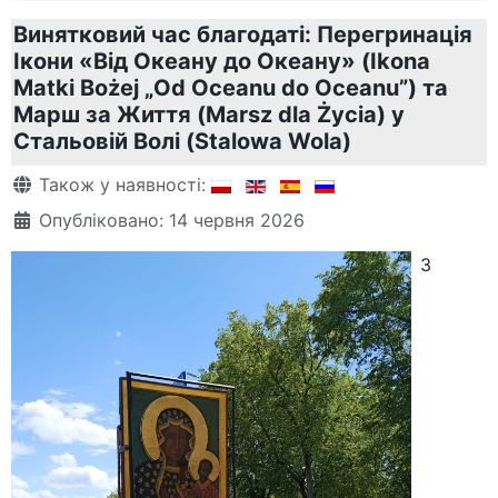
Винятковий час благодаті: Перегринація
Ікони «Від Океану до Океану» (Ikona
Matki Bożej „Od Oceanu do Oceanu”) та
Марш за Життя (Marsz dla Życia) у
Стальовій Волі (Stalowa Wola)
Деталі
Також у наявності:
Опубліковано: 14 червня 2026
З