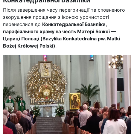
Після завершення часу перегринації та сповненого
зворушення прощання з Іконою урочистості
перенеслися до
Конкатедральної Базиліки,
парафіяльного храму на честь Матері Божої —
Цариці Польщі (Bazylika Konkatedralna pw. Matki
Bożej Królowej Polski)
.