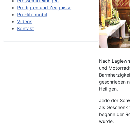
Pressemitteilungen
Predigten und Zeugnisse
Pro-life mobil
Videos
Kontakt
Nach Łagiewni
und Motorradf
Barmherzigkei
geschrieben n
Heiligen.
Jede der Schw
als Geschenk f
begann der Ro
wurde.