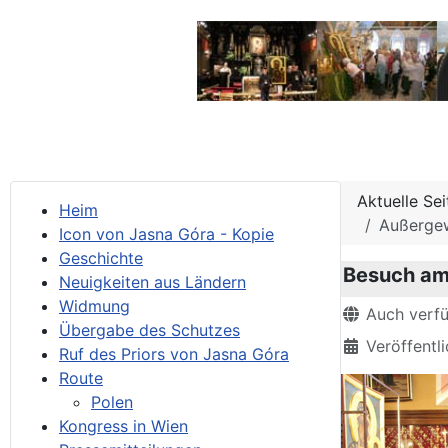
Aktuelle Se
Heim
Außergew
Icon von Jasna Góra - Kopie
Geschichte
Besuch am 
Neuigkeiten aus Ländern
Widmung
Details
Auch verf
Übergabe des Schutzes
Veröffentl
Ruf des Priors von Jasna Góra
Route
Polen
Kongress in Wien