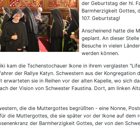
der Geburtstag der hl. F
Barmherzigkeit Gottes, 
107. Geburtstag!
Anscheinend hatte die M
geplant. An dieser Stelle
Besuche in vielen Lände
werden können.
ki kam die Tschenstochauer Ikone in ihrem verglasten "Life
ahrer der Rallye Katyn. Schwestern aus der Kongregation 
t erwarteten sie in Reihen vor der alten Kapelle, wo sich d
ach der Vision von Schwester Faustina. Dort, am linken Alta
estern, die die Muttergottes begrüßten - eine Nonne, Post
ür die Muttergottes, die sie später vor der Ikone auf dem r
senenkranz der Barmherzigkeit Gottes, der von den Schwest