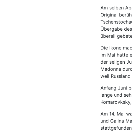
Am selben Abe
Original berü
Tschenstochau
Übergabe des 
überall gebete
Die Ikone mac
Im Mai hatte 
der seligen Ju
Madonna durch
weil Russland 
Anfang Juni b
lange und seh
Komarovksky, 
Am 14. Mai wa
und Galina Ma
stattgefunden.