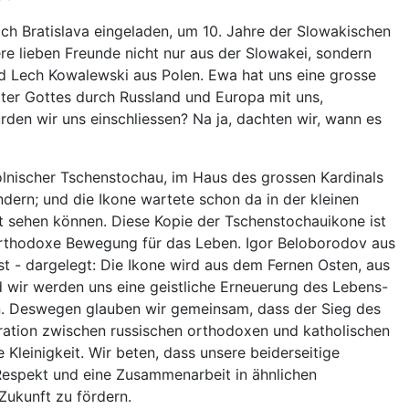
h Bratislava eingeladen, um 10. Jahre der Slowakischen
re lieben Freunde nicht nur aus der Slowakei, sondern
nd Lech Kowalewski aus Polen. Ewa hat uns eine grosse
tter Gottes durch Russland und Europa mit uns,
rden wir uns einschliessen? Na ja, dachten wir, wann es
olnischer Tschenstochau, im Haus des grossen Kardinals
ern; und die Ikone wartete schon da in der kleinen
t sehen können. Diese Kopie der Tschenstochauikone ist
orthodoxe Bewegung für das Leben. Igor Beloborodov aus
ist - dargelegt: Die Ikone wird aus dem Fernen Osten, aus
 wir werden uns eine geistliche Erneuerung des Lebens-
fen. Deswegen glauben wir gemeinsam, dass der Sieg des
ation zwischen russischen orthodoxen und katholischen
e Kleinigkeit. Wir beten, dass unsere beiderseitige
Respekt und eine Zusammenarbeit in ähnlichen
Zukunft zu fördern.