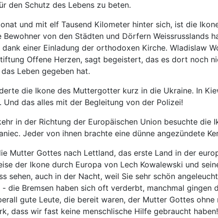
für den Schutz des Lebens zu beten.
nat und mit elf Tausend Kilometer hinter sich, ist die Ik
le Bewohner von den Städten und Dörfern Weissrusslands hab
 dank einer Einladung der orthodoxen Kirche. Wladislaw Wo
iftung Offene Herzen, sagt begeistert, das es dort noch nie
 das Leben gegeben hat.
derte die Ikone des Muttergotter kurz in die Ukraine. In K
 Und das alles mit der Begleitung von der Polizei!
kehr in der Richtung der Europäischen Union besuchte die I
ianiec. Jeder von ihnen brachte eine dünne angezündete Kerz
e Mutter Gottes nach Lettland, das erste Land in der europ
rreise der Ikone durch Europa von Lech Kowalewski und seine
s sehen, auch in der Nacht, weil Sie sehr schön angeleuchtet
 - die Bremsen haben sich oft verderbt, manchmal gingen die
berall gute Leute, die bereit waren, der Mutter Gottes oh
rk, dass wir fast keine menschlische Hilfe gebraucht haben!