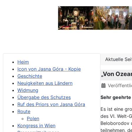
Aktuelle Se
Heim
Icon von Jasna Góra - Kopie
„Von Ozean
Geschichte
Neuigkeiten aus Ländern
Details
Veröffentl
Widmung
Übergabe des Schutzes
Sehr geehrte
Ruf des Priors von Jasna Góra
Es ist eine gr
Route
des VI. Welt-
Polen
Beloborodov u
Kongress in Wien
teilnehmen, d