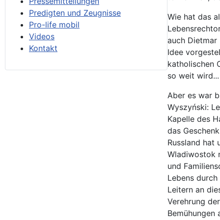
Pressemitteilungen
Predigten und Zeugnisse
Wie hat das a
Pro-life mobil
Lebensrechtor
Videos
auch Dietmar 
Kontakt
Idee vorgeste
katholischen 
so weit wird...
Aber es war b
Wyszyński: Le
Kapelle des H
das Geschenk 
Russland hat u
Wladiwostok n
und Familiens
Lebens durch 
Leitern an die
Verehrung der
Bemühungen au