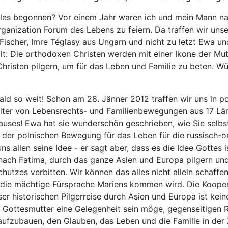
lles begonnen? Vor einem Jahr waren ich und mein Mann nac
ganization Forum des Lebens zu feiern. Da traffen wir unse
Fischer, Imre Téglasy aus Ungarn und nicht zu letzt Ewa u
llt: Die orthodoxen Christen werden mit einer Ikone der Mu
Christen pilgern, um für das Leben und Familie zu beten. Wü
ald so weit! Schon am 28. Jänner 2012 traffen wir uns in p
iter von Lebensrechts- und Familienbewegungen aus 17 Länd
auses! Ewa hat sie wunderschön geschrieben, wie Sie selbs
der polnischen Bewegung für das Leben für die russisch-
ns allen seine Idee - er sagt aber, dass es die Idee Gottes 
ach Fatima, durch das ganze Asien und Europa pilgern und
chutzes verbitten. Wir können das alles nicht allein schaf
die mächtige Fürsprache Mariens kommen wird. Die Kooper
ser historischen Pilgerreise durch Asien und Europa ist kein
 Gottesmutter eine Gelegenheit sein möge, gegenseitigen 
fzubauen, den Glauben, das Leben und die Familie in der 