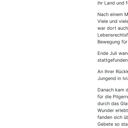
ihr Land und 
Nach einem Mo
Viele und vie
war dort auch
Lebensrechtsft
Bewegung für
Ende Juli wan
stattgefunden.
An Ihrer Rück
Jungend in Iv
Danach kam di
für die Pilge
durch das Glas
Wunder erlebt
fanden sich ü
Gebete so sta