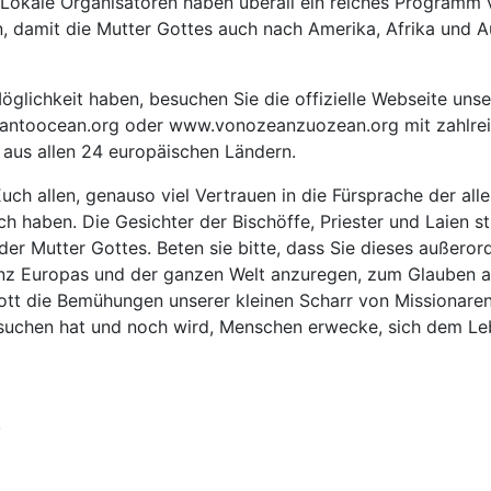
. Lokale Organisatoren haben überall ein reiches Programm 
n, damit die Mutter Gottes auch nach Amerika, Afrika und A
 Möglichkeit haben, besuchen Sie die offizielle Webseite un
ntoocean.org oder www.vonozeanzuozean.org mit zahlreich
 aus allen 24 europäischen Ländern.
uch allen, genauso viel Vertrauen in die Fürsprache der all
 haben. Die Gesichter der Bischöffe, Priester und Laien st
er Mutter Gottes. Beten sie bitte, dass Sie dieses außero
nz Europas und der ganzen Welt anzuregen, zum Glauben an
ott die Bemühungen unserer kleinen Scharr von Missionaren
suchen hat und noch wird, Menschen erwecke, sich dem Leb
!