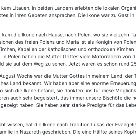
 kam Litauen. In beiden Ländern erlebten die lokalen Organ
ttes in ihren Gebeten ansprachen. Die Ikone war zu Gast in
 kam die Ikone nach Hause, nach Polen, wo sie vierzehn Ta
ichen des freien Polens und Maria ist als Königin von Pole
Kirchen, Kapellen der katholischen und orthodoxen Kirch
. In Polen haben die Mutter Gottes viele Motorrädern von de
ld sie auf dem Weg zu sehen. Jetzt waren es schon rund 25
n August Woche war die Mutter Gottes in meinem Land, der T
sches Land bekannt. Wir haben aber eine enorme Erneuerung
wo sich die Ikone befand, sie dankten uns für diese Möglich
aren auch sehr begeistert, das immer unsere Bischöfe die he
gezeigt haben. Sie haben sehr starke Predigte für das Lebe
icht wissen, hat die Ikone nach Tradition Lukas der Evangel
amilie in Nazareth geschrieben. Die eine Hälfte seines Kopfe