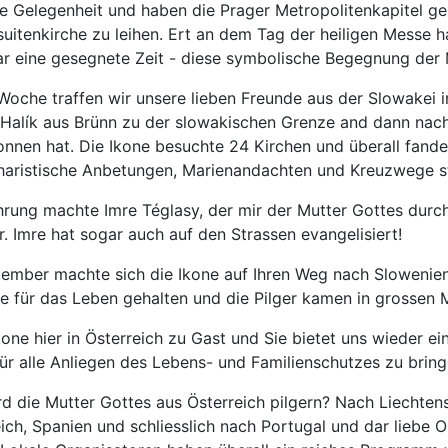
e Gelegenheit und haben die Prager Metropolitenkapitel gebe
uitenkirche zu leihen. Ert an dem Tag der heiligen Messe ha
ar eine gesegnete Zeit - diese symbolische Begegnung der M
oche traffen wir unsere lieben Freunde aus der Slowakei
 Halík aus Brünn zu der slowakischen Grenze and dann nach 
nnen hat. Die Ikone besuchte 24 Kirchen und überall fand
charistische Anbetungen, Marienandachten und Kreuzwege st
hrung machte Imre Téglasy, der mir der Mutter Gottes durch
. Imre hat sogar auch auf den Strassen evangelisiert!
mber machte sich die Ikone auf Ihren Weg nach Slowenien, 
te für das Leben gehalten und die Pilger kamen in grossen 
Ikone hier in Österreich zu Gast und Sie bietet uns wieder e
ür alle Anliegen des Lebens- und Familienschutzes zu bring
d die Mutter Gottes aus Österreich pilgern? Nach Liechtens
reich, Spanien und schliesslich nach Portugal und dar liebe