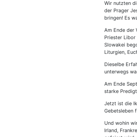
Wir nutzten di
der Prager Jes
bringen! Es w
Am Ende der W
Priester Libor
Slowakei bego
Liturgien, Eu
Dieselbe Erfa
unterwegs war
Am Ende Septe
starke Predig
Jetzt ist die 
Gebetsleben f
Und wohin wir
Irland, Frank