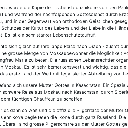
nd wurde die Kopie der Tschenstochauikone von den Paulin
hrt und während der nachfolgenden Gottesdienst durch Er
, und in der Gegenwart von orthodoxen Geistlichen gesegn
Schutzes der Kultur des Lebens und der Liebe in die Hände 
t. Es ist ein sehr starker Lebenschutztaufruf.
hte sich gleich auf Ihre lange Reise nach Osten - zuerst d
eine grosse Menge von Moskaubewohner die Möglichkeit vo
ngfrau Maria zu beten. Die russischen Lebensrechtler organ
 Moskau. Es ist sehr bemerkenswert und wichtig, das die P
das erste Land der Welt mit legalisierter Abtreibung von L
efand sich unsere Mutter Gottes in Kasachstan. Ein Spezi
r schwere Reise aus Moskau nach Kasachstan, durch Siber
dem tüchtigen Chauffeur, zu schaffen.
r es dann so weit und die offizielle Pilgerreise der Mutte
slennikova begleiteten die Ikone durch ganz Russland. Die 
 Überall sind grosse Pilgerscharre zu der Mutter Gottes ge