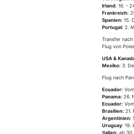
Irland:
16. - 
Frankreich:
25
Spanien:
15. 
Portugal:
2. M
Transfer nach 
Flug von Pole
USA & Kanad
Mexiko:
3. De
Flug nach Pan
Ecuador:
Vom 
Panama:
26. 
Ecuador:
Vom 
Brasilien:
21. 
Argentinien:
5
Uruguay
: 19.
I
talien:
ab 30.