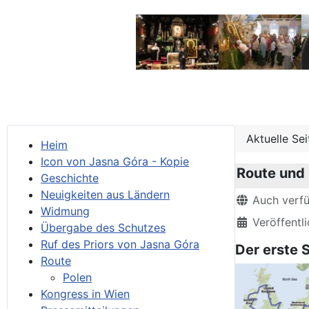
Aktuelle Se
Heim
Icon von Jasna Góra - Kopie
Route und 
Geschichte
Neuigkeiten aus Ländern
Details
Auch verf
Widmung
Veröffentli
Übergabe des Schutzes
Ruf des Priors von Jasna Góra
Der erste S
Route
Polen
Kongress in Wien