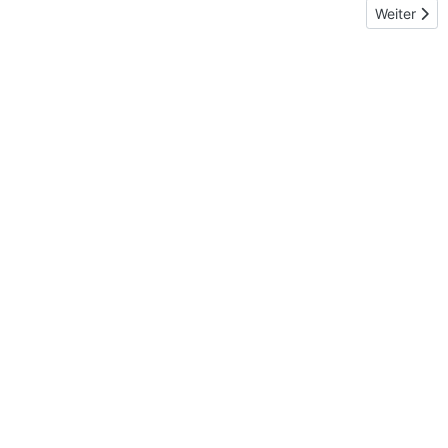
Nächster Be
Weiter