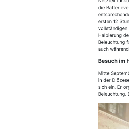
Netzteil funk
die Batteriev
entsprechende
ersten 12 Stu
vollständigen 
Halbierung der
Beleuchtung fa
auch während 
Besuch im H
Mitte Septemb
in der Diözes
sich ein. Er 
Beleuchtung. 