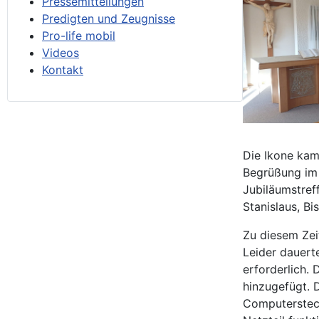
Pressemitteilungen
Predigten und Zeugnisse
Pro-life mobil
Videos
Kontakt
Die Ikone kam 
Begrüßung im 
Jubiläumstref
Stanislaus, Bi
Zu diesem Zei
Leider dauert
erforderlich.
hinzugefügt. D
Computersteck