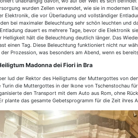
tioniert unabhängig davon, wo auf der Welt es sich befinde
ersorgung wurden Zellen verwendet, wie sie in modernen E
r Elektronik, die vor Überladung und vollständiger Entladu
nden bei maximaler Beleuchtung sehr schön leuchten und dan
Entladung dauert es mehrere Tage, bevor die Elektronik sie 
 Helligkeit hält die Beleuchtung deutlich länger. Das Wied
st einen Tag. Diese Beleuchtung funktioniert nicht nur wäh
der Prozession, was besonders am Abend, wenn es bereits 
eiligtum Madonna dei Fiori in Bra
er lud der Rektor des Heiligtums der Muttergottes von den 
e Turin die Muttergottes in der Ikone von Tschenstochau fü
organisierte den Transport mit dem Auto aus Rom, ohne Rücks
Er plante das gesamte Gebetsprogramm für die Zeit ihres A