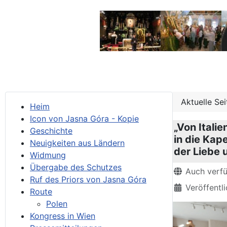
Aktuelle Se
Heim
Icon von Jasna Góra - Kopie
„Von Itali
Geschichte
in die Kap
Neuigkeiten aus Ländern
der Liebe 
Widmung
Übergabe des Schutzes
Details
Auch verf
Ruf des Priors von Jasna Góra
Veröffentl
Route
Polen
Kongress in Wien