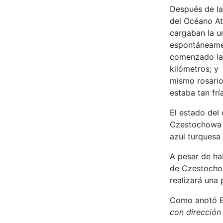
Después de la
del Océano Atl
cargaban la u
espontáneamen
comenzado la 
kilómetros; y
mismo rosario
estaba tan fría
El estado del 
Czestochowa e
azul turquesa
A pesar de hab
de Czestocho
realizará una 
Como anotó E
con dirección