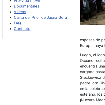
Pro-vida móvil
Documentales
Videos
Carta del Prior de Jasna Gora
FAQ
Contacto
esposas de pe
Europa, haya l
Luego, el Ico
Océano recita
encuentra una 
cargada hasta
Steckiewicz d
padre Iorn Gh
en la celebrac
este año, los 
¡Nuestra Madr