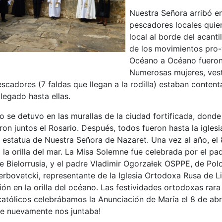
Nuestra Señora arribó en
pescadores locales quien
local al borde del acant
de los movimientos pro-
Océano a Océano fueron 
Numerosas mujeres, vesti
scadores (7 faldas que llegan a la rodilla) estaban content
legado hasta ellas.
no se detuvo en las murallas de la ciudad fortificada, dond
ron juntos el Rosario. Después, todos fueron hasta la igle
estatua de Nuestra Señora de Nazaret. Una vez al año, el 8 
 la orilla del mar. La Misa Solemne fue celebrada por el 
e Bielorrusia, y el padre Vladimir Ogorzałek OSPPE, de Pol
erbovetcki, representante de la Iglesia Ortodoxa Rusa de Li
ión en la orilla del océano. Las festividades ortodoxas rara
católicos celebrábamos la Anunciación de María el 8 de abril
e nuevamente nos juntaba!