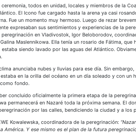
 ceremonia, todos en unidad, locales y miembros de la Coa
ántico. El Icono fue cargado hasta la arena ya casi rosando
rna. Fue un momento muy hermoso. Luego de rezar breveme
te expresaban sus sentimientos y experiencias de la pereg
peregrinación en Vladivostok, Igor Beloborodov, coordinado
 Galina Maslennikowa. Ella tenía un rosario de Fátima, que 
 estaba siendo lavado por las aguas del Atlántico. Obviam
.
clima anunciaba nubes y lluvias para ese día. Sin embargo, 
staba en la orilla del océano en un día soleado y con un
 como fondo.
er concluido oficialmente la primera etapa de la peregrina
wa permanecerá en Nazaré toda la próxima semana. El do
peregrinación por las calles, bendiciendo la ciudad y a los
WE Kowalewska, coordinadora de la peregrinación:
“Nazaré
 a América. Y ese mismo es el plan de la futura peregrinac