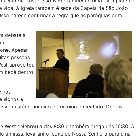
 Paixão de Cristo. São Isidro também é uma Paróquia que
da vida. A Igreja também é sede da Capela de São João
 Isso parece confirmar a regra que as paróquias com
em debate a
vam
cone. Apesar
uitas pessoas
est aproveitou
um bebê dentro
e nos
e signos e
s e ao mistério humano do menino concebido. Depois
re West celebrou a das 8:30 e também pregou as 10:30. A
do a missa, levaram o ícone de Nossa Senhora para uma