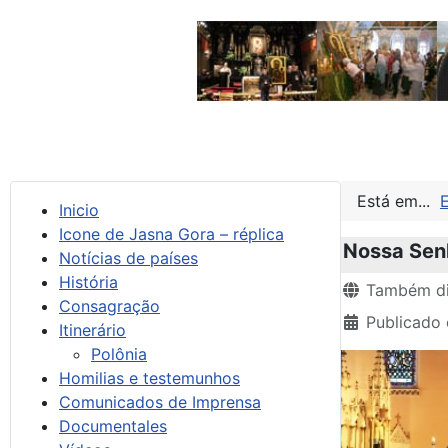
Está em...
Inicio
Icone de Jasna Gora – réplica
Nossa Senh
Notícias de países
História
Detalhes
Também di
Consagração
Publicado
Itinerário
Polônia
Homilias e testemunhos
Comunicados de Imprensa
Documentales