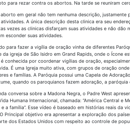
roto para rezar contra os abortos. Na tarde se reuniram ce
e aborto em geral não tem nenhuma descrição, justamente 
 atividades. A única descrição desta clinica era seu ender
tas vezes as clinicas disfarçam suas atividades e não dão m
m esconder suas atividades.
do para fazer a vigília de oração vinha de diferentes Paróq
e da igreja de São Isidro em Grand Rapids, onde o Ícone es
 é conhecida por coordenar vigílias de oração, especialme
 vida. É uma Igreja muito ativa, com grupos de oração ond
res e famílias. A Paróquia possui uma Capela de Adoração
ume, quando os paroquianos fazem adoração, a paróquia 
da conversa sobre a Madona Negra, o Padre West aprese
ida Humana Internacional, chamada: “América Central e M
é e a família”. Esse vídeo é baseado em histórias reais da 
. O Principal objetivo era apresentar a exploração dos país
arte dos Estados Unidos com respeito ao controle de popu