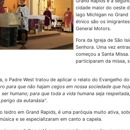
Grand Rapids é a segund
cidade maior do oeste d
lago Michigan no Grand 
étnico são os imigrantes
General Motors.
Fora da Igreja de São I
Senhora. Uma vez entrad
começou a Santa Missa. 
participaram da missa, 
a, o Padre West tratou de aplicar o relato do Evangelho 
ro para que não hajam cegos em nossa sociedade que hoj
ser humano; para que toda a vida humana seja respeitada,
 perigo da eutanásia”
.
ão Isidro em Grand Rapids, é uma paróquia muito ativa, sob
 música e se especializaram em canto a capela.