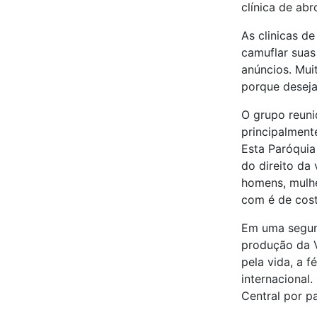
clínica de ab
As clinicas d
camuflar suas
anúncios. Mui
porque deseja
O grupo reuni
principalment
Esta Paróquia
do direito da
homens, mulhe
com é de cost
Em uma segun
produção da V
pela vida, a f
internacional
Central por p