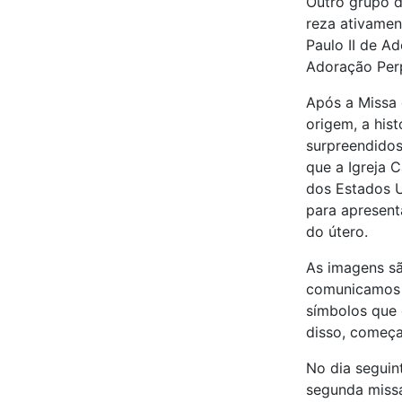
Outro grupo d
reza ativamen
Paulo II de A
Adoração Per
Após a Missa 
origem, a hist
surpreendidos
que a Igreja 
dos Estados 
para apresen
do útero.
As imagens sã
comunicamos a
símbolos que 
disso, começa
No dia seguin
segunda missa