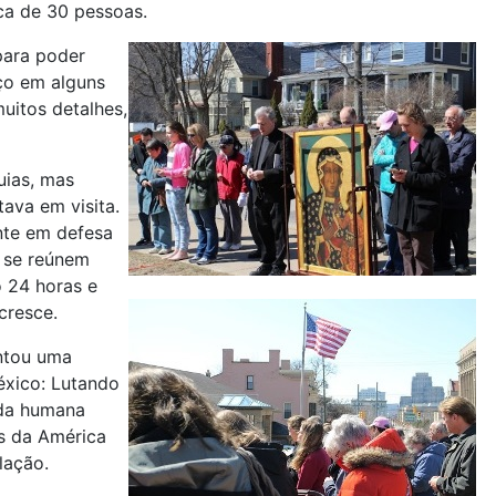
rca de 30 pessoas.
para poder
eço em alguns
uitos detalhes,
uias, mas
tava em visita.
nte em defesa
e se reúnem
 24 horas e
cresce.
ntou uma
éxico: Lutando
vida humana
es da América
lação.