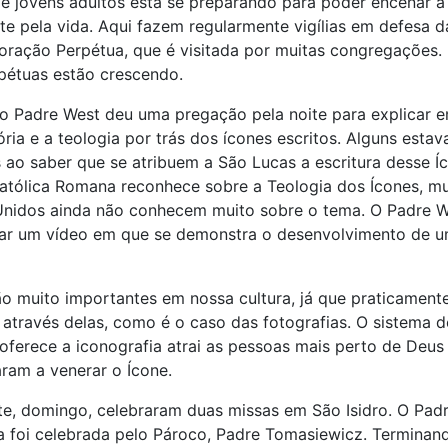
e jovens adultos está se preparando para poder encenar a
te pela vida. Aqui fazem regularmente vigílias em defesa 
doração Perpétua, que é visitada por muitas congregações.
pétuas estão crescendo.
o Padre West deu uma pregação pela noite para explicar 
ória e a teologia por trás dos ícones escritos. Alguns esta
 ao saber que se atribuem a São Lucas a escritura desse Í
Católica Romana reconhece sobre a Teologia dos Ícones, m
Unidos ainda não conhecem muito sobre o tema. O Padre W
tar um vídeo em que se demonstra o desenvolvimento de 
o muito importantes em nossa cultura, já que praticament
través delas, como é o caso das fotografias. O sistema d
oferece a iconografia atrai as pessoas mais perto de Deu
ram a venerar o Ícone.
te, domingo, celebraram duas missas em São Isidro. O Pad
 foi celebrada pelo Pároco, Padre Tomasiewicz. Terminan