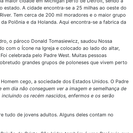
a maior cidade em Michigan perto de Detroit, sendo a
o estado. A cidade encontra-se a 25 milhas ao oeste do
River. Tem cerca de 200 mil moradores e o maior grupo
 da Polônia e da Holanda. Aqui encontra-se a fabrica da
sidro, o pároco Donald Tomasiewicz, saudou Nossa
o com o Ícone na Igreja e colocado ao lado do altar,
Foi celebrada pelo Padre West. Muitas pessoas
sobretudo grandes grupos de poloneses que vivem perto
do Homem cego, a sociedade dos Estados Unidos. O Padre
e em dia não conseguem ver a imagem e semelhança de
 incluindo os recém nascidos, enfermos e os serão
re tudo de jovens adultos. Alguns deles contam no