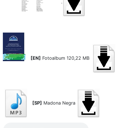
.
[EN]
Fotoalbum 120,22 MB
[SP]
Madona Negra