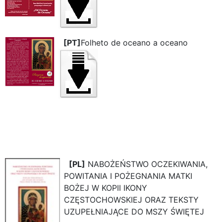
[PT]
Folheto de oceano a oceano
[PL]
NABOŻEŃSTWO OCZEKIWANIA,
POWITANIA I POŻEGNANIA MATKI
BOŻEJ W KOPII IKONY
CZĘSTOCHOWSKIEJ ORAZ TEKSTY
UZUPEŁNIAJĄCE DO MSZY ŚWIĘTEJ