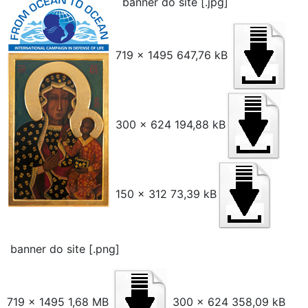
banner do site [.jpg]
719 x 1495 647,76 kB
300 x 624 194,88 kB
150 x 312 73,39 kB
banner do site [.png]
719 x 1495 1,68 MB
300 x 624 358,09 kB