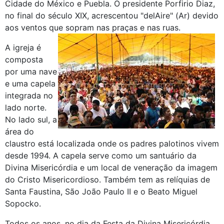
Cidade do México e Puebla. O presidente Porfirio Diaz,
no final do século XIX, acrescentou "delAire" (Ar) devido
aos ventos que sopram nas praças e nas ruas.
A igreja é
composta
por uma nave
e uma capela
integrada no
lado norte.
No lado sul, a
área do
claustro está localizada onde os padres palotinos vivem
desde 1994. A capela serve como um santuário da
Divina Misericórdia e um local de veneração da imagem
do Cristo Misericordioso. Também tem as relíquias de
Santa Faustina, São João Paulo II e o Beato Miguel
Sopocko.
Todos os anos, no dia da Festa da Divina Misericórdia,