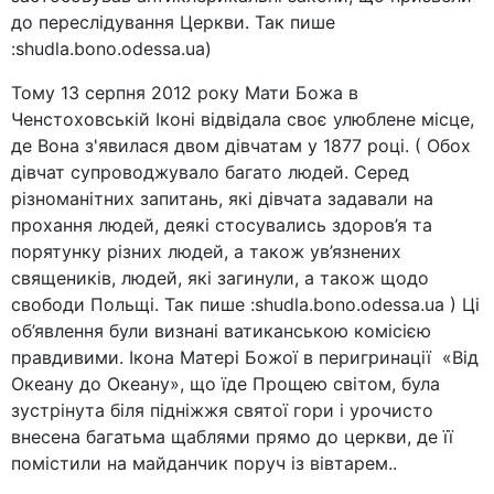
до переслідування Церкви. Так пише
:shudla.bono.odessa.ua)
Тому 13 серпня 2012 року Мати Божа в
Ченстоховській Іконі відвідала своє улюблене місце,
де Вона з'явилася двом дівчатам у 1877 році. ( Обох
дівчат супроводжувало багато людей. Серед
різноманітних запитань, які дівчата задавали на
прохання людей, деякі стосувались здоров’я та
порятунку різних людей, а також ув’язнених
священиків, людей, які загинули, а також щодо
свободи Польщі. Так пише :shudla.bono.odessa.ua ) Ці
об’явлення були визнані ватиканською комісією
правдивими. Ікона Матері Божої в перигринації «Від
Океану до Океану», що їде Прощею світом, була
зустрінута біля підніжжя святої гори і урочисто
внесена багатьма щаблями прямо до церкви, де її
помістили на майданчик поруч із вівтарем..