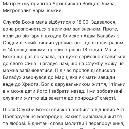
Матір Божу привітав Архієпископ Войцех Зємба,
Митрополит Вармінський.
Служба Божа мала відбутися о 18:00. Здавалося,
вона розпочнеться з великим запізненням. Проте,
коли до вівтаря підходив Єпископ Адам Балабух зі
Свідниці, який очолив урочистості цього дня разом
із 14 священиками, пробило рівно 18 годин. Мати
Божа ще раз показала, що дуже серйозно ставиться
до свого Сина і нагадує нам, що на Службу Божу не
можна запізнюватися. Під час проповіді єпископ
Балабух звернувся до Марії, яка як мати завжди
веде до Христа. Бог є дарувальником життя, і тільки
він може дати його і забрати назад. І ми зобов’язані
служити життю від зачаття до природної смерті.
Після Служби Божої єпископ особисто відновив Акт
Препоручення Богородиці Захист цивілізації життя
та любові. Відчитані слова молитви і перепоручення,