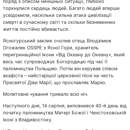
поряд з описом нинішньої ситуації, глибоко
торкнулися сердець людей. Багато людей вперше
усвідомили, наскільки сильна атака цивілізації
смерті в сучасному світі та скільки безневинних
життів постійно вбивається.
Ясногурський заклик очолив отець Влодзімеж
Огожалек OSSPE з Ясної Гори, хранитель
перигринаційної Ікони «Від Океану до Океану», який
весь час супроводжує Богородицю під час її
паломництва Польщею. Потім він керував співом
акафіста – найстарішої церковної пісні на честь
Пресвятої Діви Марії, що прославляє Марію.
Молитовне чування тривало всю ніч.
Наступного дня, 14 серпня, виповнився 40-й день від
початку паломництва Матері Божої і Ченстоховській
Іконі з Владивостоку.