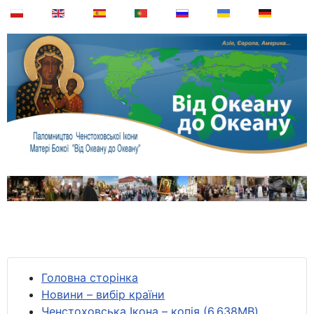
Головна сторінка
Новини – вибір країни
Ченстоховська Ікона – копія (6,638MB)