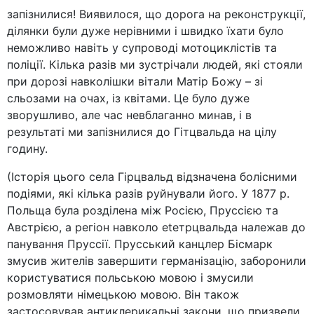
запізнилися! Виявилося, що дорога на реконструкції,
ділянки були дуже нерівними і швидко їхати було
неможливо навіть у супроводі мотоциклістів та
поліції. Кілька разів ми зустрічали людей, які стояли
при дорозі навколішки вітали Матір Божу – зі
сльозами на очах, із квітами. Це було дуже
зворушливо, але час невблаганно минав, і в
результаті ми запізнилися до Гітцвальда на цілу
годину.
(Історія цього села Гірцвальд відзначена болісними
подіями, які кілька разів руйнували його. У 1877 р.
Польща була розділена між Росією, Пруссією та
Австрією, а регіон навколо etетрцвальда належав до
панування Пруссії. Прусський канцлер Бісмарк
змусив жителів завершити германізацію, заборонили
користуватися польською мовою і змусили
розмовляти німецькою мовою. Він також
застосовував антиклерикальні закони, що призвели