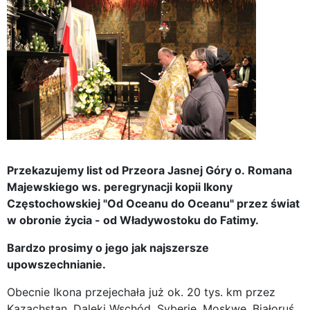
Przekazujemy list od Przeora Jasnej Góry o. Romana
Majewskiego ws. peregrynacji kopii Ikony
Częstochowskiej "Od Oceanu do Oceanu" przez świat
w obronie życia - od Władywostoku do Fatimy.
Bardzo prosimy o jego jak najszersze
upowszechnianie.
Obecnie Ikona przejechała już ok. 20 tys. km przez
Kazachstan, Daleki Wschód, Syberię, Moskwę, Białoruś