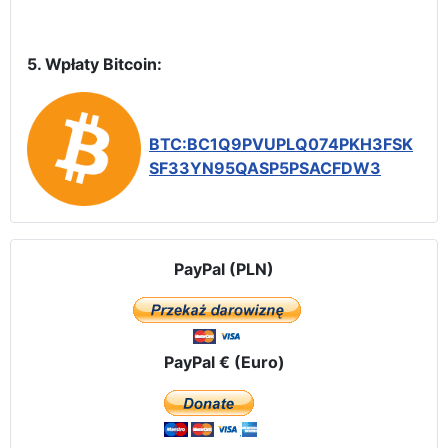
5. Wpłaty Bitcoin:
BTC:BC1Q9PVUPLQ074PKH3FSK
SF33YN95QASP5PSACFDW3
PayPal (PLN)
PayPal € (Euro)