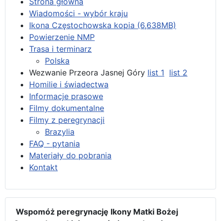
Strona główna
Wiadomości - wybór kraju
Ikona Częstochowska kopia (6,638MB)
Powierzenie NMP
Trasa i terminarz
Polska
Wezwanie Przeora Jasnej Góry
list 1
list 2
Homilie i świadectwa
Informacje prasowe
Filmy dokumentalne
Filmy z peregrynacji
Brazylia
FAQ - pytania
Materiały do pobrania
Kontakt
Wspomóż peregrynację Ikony Matki Bożej