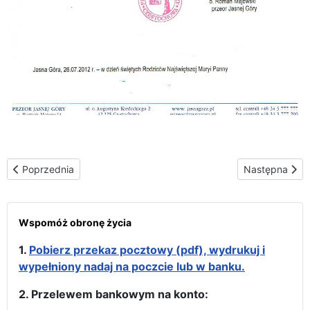
Poprzednia strona: Matka Boża z katolicką młodzieżą Białorusi w
Następna stron
Poprzednia
Następna
Wspomóż obronę życia
1.
Pobierz przekaz pocztowy (pdf), wydrukuj i
wypełniony nadaj na poczcie lub w banku.
2. Przelewem bankowym na konto: