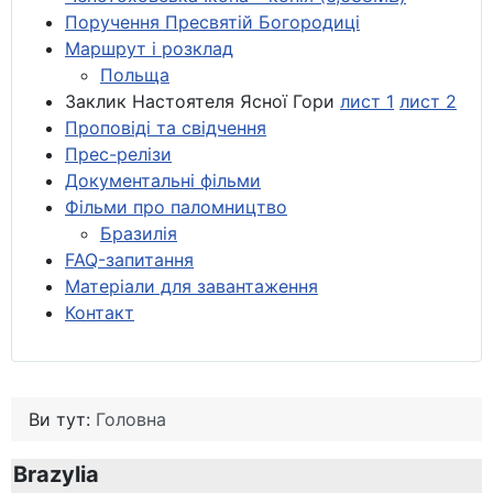
Поручення Пресвятій Богородиці
Маршрут і розклад
Польща
Заклик Настоятеля Ясної Гори
лист 1
лист 2
Проповіді та свідчення
Прес-релізи
Документальні фільми
Фільми про паломництво
Бразилія
FAQ-запитання
Матеріали для завантаження
Контакт
Ви тут:
Головна
Brazylia