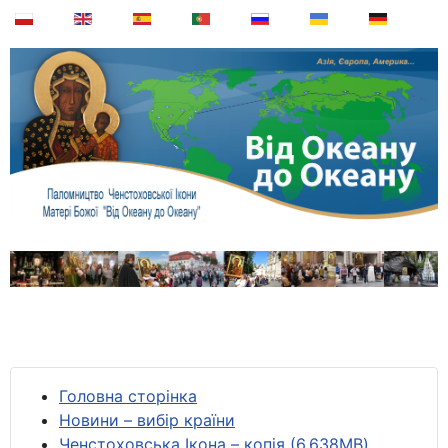
Головна сторінка
Новини – вибір країни
Ченстоховська Ікона – копія (6,638MB)