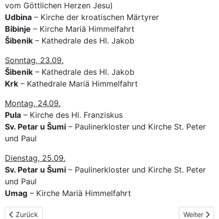
vom Göttlichen Herzen Jesu)
Udbina
– Kirche der kroatischen Märtyrer
Bibinje
– Kirche Mariä Himmelfahrt
Šibenik
– Kathedrale des Hl. Jakob
Sonntag, 23.09.
Šibenik
– Kathedrale des Hl. Jakob
Krk
– Kathedrale Mariä Himmelfahrt
Montag, 24.09.
Pula
– Kirche des Hl. Franziskus
Sv. Petar u Šumi
– Paulinerkloster und Kirche St. Peter
und Paul
Dienstag, 25.09.
Sv. Petar u Šumi
– Paulinerkloster und Kirche St. Peter
und Paul
Umag
– Kirche Mariä Himmelfahrt
Vorheriger Beitrag: Der Pilgerweg in Slowenien
Nächster Be
Zurück
Weiter