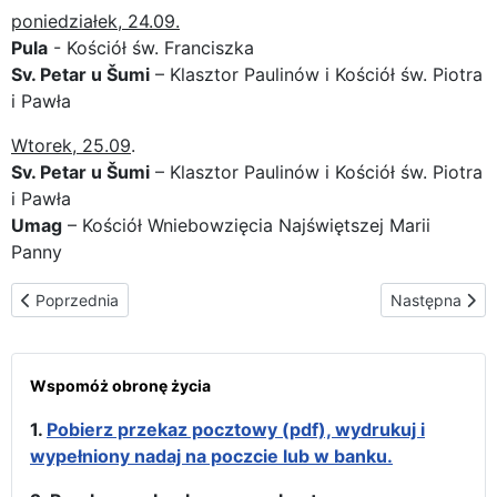
poniedziałek, 24.09.
Pula
- Kościół św. Franciszka
Sv. Petar u Šumi
– Klasztor Paulinów i Kościół św. Piotra
i Pawła
Wtorek, 25.09
.
Sv. Petar u Šumi
– Klasztor Paulinów i Kościół św. Piotra
i Pawła
Umag
– Kościół Wniebowzięcia Najświętszej Marii
Panny
Poprzednia strona: Trasa peregrynacji na Słowenii
Następna stro
Poprzednia
Następna
Wspomóż obronę życia
1.
Pobierz przekaz pocztowy (pdf), wydrukuj i
wypełniony nadaj na poczcie lub w banku.