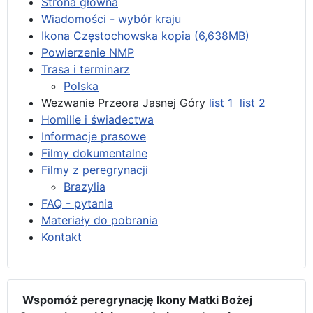
Strona główna
Wiadomości - wybór kraju
Ikona Częstochowska kopia (6,638MB)
Powierzenie NMP
Trasa i terminarz
Polska
Wezwanie Przeora Jasnej Góry
list 1
list 2
Homilie i świadectwa
Informacje prasowe
Filmy dokumentalne
Filmy z peregrynacji
Brazylia
FAQ - pytania
Materiały do pobrania
Kontakt
Wspomóż peregrynację Ikony Matki Bożej