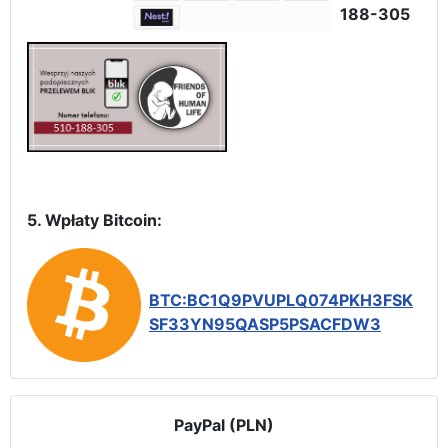
188-305
5. Wpłaty Bitcoin:
BTC:BC1Q9PVUPLQ074PKH3FSK
SF33YN95QASP5PSACFDW3
PayPal (PLN)