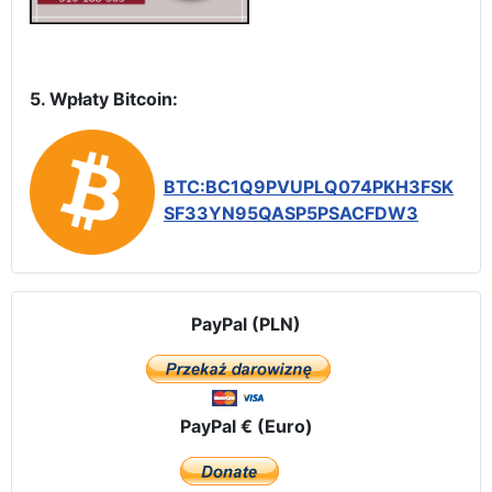
5. Wpłaty Bitcoin:
BTC:BC1Q9PVUPLQ074PKH3FSK
SF33YN95QASP5PSACFDW3
PayPal (PLN)
PayPal € (Euro)