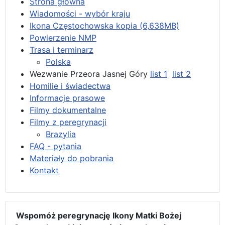
Strona główna
Wiadomości - wybór kraju
Ikona Częstochowska kopia (6,638MB)
Powierzenie NMP
Trasa i terminarz
Polska
Wezwanie Przeora Jasnej Góry
list 1
list 2
Homilie i świadectwa
Informacje prasowe
Filmy dokumentalne
Filmy z peregrynacji
Brazylia
FAQ - pytania
Materiały do pobrania
Kontakt
Wspomóż peregrynację Ikony Matki Bożej