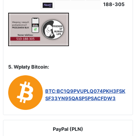
188-305
5. Wpłaty Bitcoin:
BTC:BC1Q9PVUPLQ074PKH3FSK
SF33YN95QASP5PSACFDW3
PayPal (PLN)