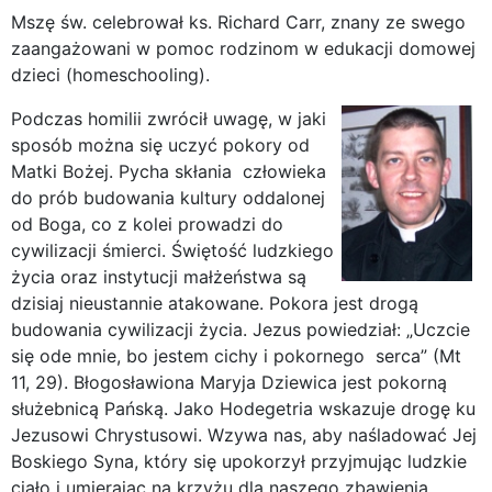
Mszę św. celebrował ks. Richard Carr, znany ze swego
zaangażowani w pomoc rodzinom w edukacji domowej
dzieci (homeschooling).
Podczas homilii zwrócił uwagę, w jaki
sposób można się uczyć pokory od
Matki Bożej. Pycha skłania człowieka
do prób budowania kultury oddalonej
od Boga, co z kolei prowadzi do
cywilizacji śmierci. Świętość ludzkiego
życia oraz instytucji małżeństwa są
dzisiaj nieustannie atakowane. Pokora jest drogą
budowania cywilizacji życia. Jezus powiedział: „Uczcie
się ode mnie, bo jestem cichy i pokornego serca” (Mt
11, 29). Błogosławiona Maryja Dziewica jest pokorną
służebnicą Pańską. Jako Hodegetria wskazuje drogę ku
Jezusowi Chrystusowi. Wzywa nas, aby naśladować Jej
Boskiego Syna, który się upokorzył przyjmując ludzkie
ciało i umierając na krzyżu dla naszego zbawienia.