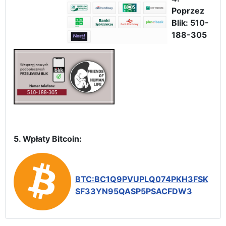
Poprzez
Blik: 510-
188-305
5. Wpłaty Bitcoin:
BTC:BC1Q9PVUPLQ074PKH3FSK
SF33YN95QASP5PSACFDW3