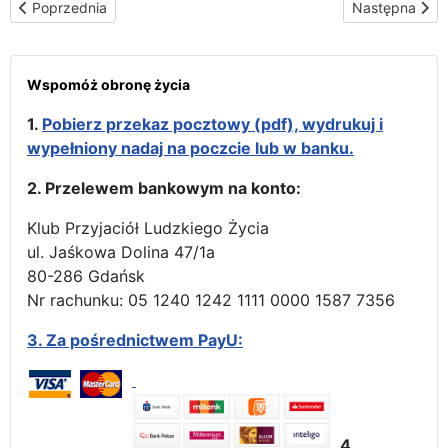
Poprzednia strona: „To było znacznie lepsze od grilla” – adoracja
Następna stron
Poprzednia
Następna
Wspomóż obronę życia
1.
Pobierz przekaz pocztowy (pdf), wydrukuj i
wypełniony nadaj na poczcie lub w banku.
2. Przelewem bankowym na konto:
Klub Przyjaciół Ludzkiego Życia
ul. Jaśkowa Dolina 47/1a
80-286 Gdańsk
Nr rachunku: 05 1240 1242 1111 0000 1587 7356
3.
Za pośrednictwem PayU:
4.