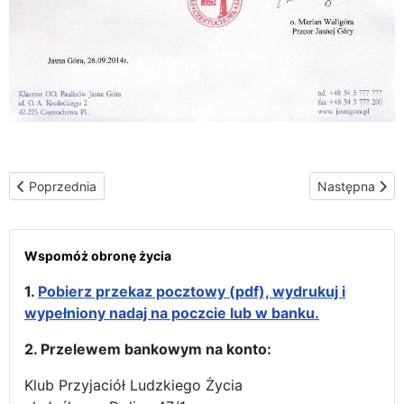
Poprzednia strona: Homilie i świadectwa
Następna stro
Poprzednia
Następna
Wspomóż obronę życia
1.
Pobierz przekaz pocztowy (pdf), wydrukuj i
wypełniony nadaj na poczcie lub w banku.
2. Przelewem bankowym na konto:
Klub Przyjaciół Ludzkiego Życia