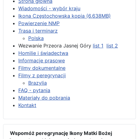
Strona główna
Wiadomości - wybór kraju
Ikona Częstochowska kopia (6,638MB)
Powierzenie NMP
Trasa i terminarz
Polska
Wezwanie Przeora Jasnej Góry
list 1
list 2
Homilie i świadectwa
Informacje prasowe
Filmy dokumentalne
Filmy z peregrynacji
Brazylia
FAQ - pytania
Materiały do pobrania
Kontakt
Wspomóż peregrynację Ikony Matki Bożej