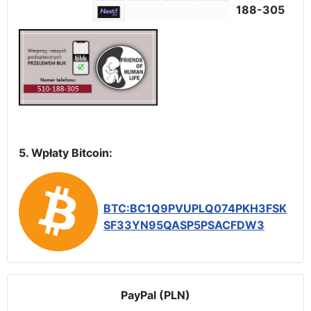
188-305
5. Wpłaty Bitcoin:
BTC:BC1Q9PVUPLQ074PKH3FSK
SF33YN95QASP5PSACFDW3
PayPal (PLN)