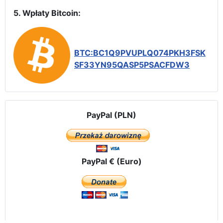
5. Wpłaty Bitcoin:
BTC:BC1Q9PVUPLQ074PKH3FSK
SF33YN95QASP5PSACFDW3
PayPal (PLN)
PayPal € (Euro)