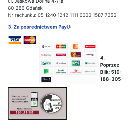
ul. Jaśkowa Dolina 47/1a
80-286 Gdańsk
Nr rachunku: 05 1240 1242 1111 0000 1587 7356
3.
Za pośrednictwem PayU:
4.
Poprzez
Blik: 510-
188-305