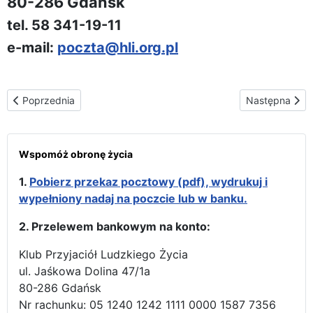
80-286 Gdańsk
tel. 58 341-19-11
e-mail:
poczta@hli.org.pl
Poprzednia strona: Materiały do pobrania
Następna stro
Poprzednia
Następna
Wspomóż obronę życia
1.
Pobierz przekaz pocztowy (pdf), wydrukuj i
wypełniony nadaj na poczcie lub w banku.
2. Przelewem bankowym na konto:
Klub Przyjaciół Ludzkiego Życia
ul. Jaśkowa Dolina 47/1a
80-286 Gdańsk
Nr rachunku: 05 1240 1242 1111 0000 1587 7356