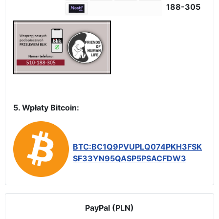
188-305
5. Wpłaty Bitcoin:
BTC:BC1Q9PVUPLQ074PKH3FSK
SF33YN95QASP5PSACFDW3
PayPal (PLN)