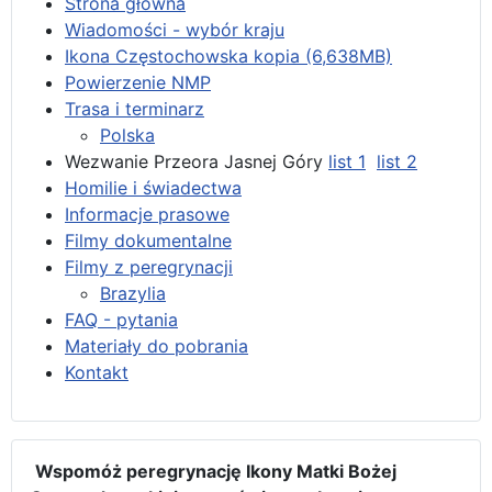
Strona główna
Wiadomości - wybór kraju
Ikona Częstochowska kopia (6,638MB)
Powierzenie NMP
Trasa i terminarz
Polska
Wezwanie Przeora Jasnej Góry
list 1
list 2
Homilie i świadectwa
Informacje prasowe
Filmy dokumentalne
Filmy z peregrynacji
Brazylia
FAQ - pytania
Materiały do pobrania
Kontakt
Wspomóż peregrynację Ikony Matki Bożej