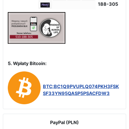
188-305
5. Wpłaty Bitcoin:
BTC:BC1Q9PVUPLQ074PKH3FSK
SF33YN95QASP5PSACFDW3
PayPal (PLN)