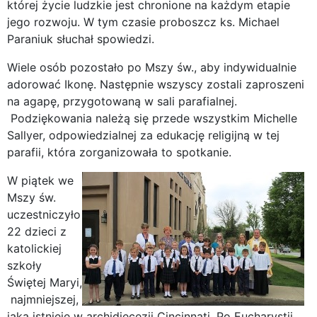
której życie ludzkie jest chronione na każdym etapie
jego rozwoju. W tym czasie proboszcz ks. Michael
Paraniuk słuchał spowiedzi.
Wiele osób pozostało po Mszy św., aby indywidualnie
adorować Ikonę. Następnie wszyscy zostali zaproszeni
na agapę, przygotowaną w sali parafialnej.
Podziękowania należą się przede wszystkim Michelle
Sallyer, odpowiedzialnej za edukację religijną w tej
parafii, która zorganizowała to spotkanie.
W piątek we
Mszy św.
uczestniczyło
22 dzieci z
katolickiej
szkoły
Świętej Maryi,
najmniejszej,
jaka istnieje w archidiecezji Cincinnati. Po Eucharystii