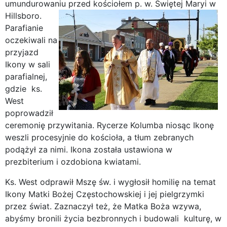
umundurowaniu przed kościołem p. w. Świętej Maryi w
Hillsboro.
Parafianie
oczekiwali na
przyjazd
Ikony w sali
parafialnej,
gdzie ks.
West
poprowadził
ceremonię przywitania. Rycerze Kolumba niosąc Ikonę
weszli procesyjnie do kościoła, a tłum zebranych
podążył za nimi. Ikona została ustawiona w
prezbiterium i ozdobiona kwiatami.
Ks. West odprawił Mszę św. i wygłosił homilię na temat
Ikony Matki Bożej Częstochowskiej i jej pielgrzymki
przez świat. Zaznaczył też, że Matka Boża wzywa,
abyśmy bronili życia bezbronnych i budowali kulturę, w