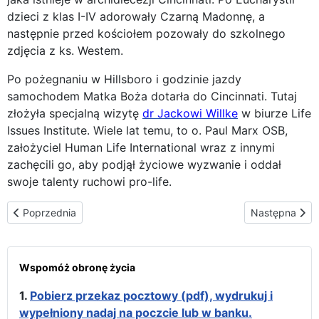
dzieci z klas I-IV adorowały Czarną Madonnę, a
następnie przed kościołem pozowały do szkolnego
zdjęcia z ks. Westem.
Po pożegnaniu w Hillsboro i godzinie jazdy
samochodem Matka Boża dotarła do Cincinnati. Tutaj
złożyła specjalną wizytę
dr Jackowi Willke
w biurze Life
Issues Institute. Wiele lat temu, to o. Paul Marx OSB,
założyciel Human Life International wraz z innymi
zachęcili go, aby podjął życiowe wyzwanie i oddał
swoje talenty ruchowi pro-life.
Poprzednia strona: Czarna Madonna odwiedza pioniera światowego
Następna stron
Poprzednia
Następna
Wspomóż obronę życia
1.
Pobierz przekaz pocztowy (pdf), wydrukuj i
wypełniony nadaj na poczcie lub w banku.