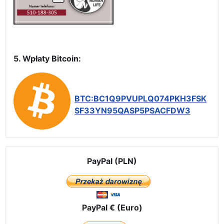
5. Wpłaty Bitcoin:
BTC:BC1Q9PVUPLQ074PKH3FSK
SF33YN95QASP5PSACFDW3
PayPal (PLN)
PayPal € (Euro)