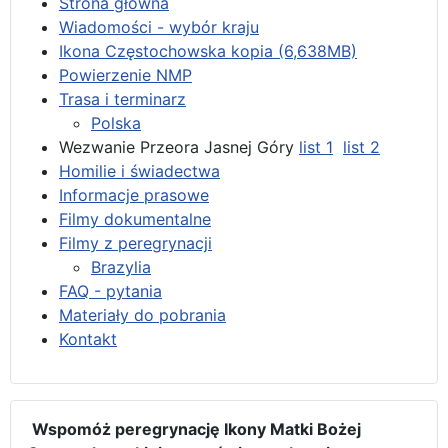
Strona główna
Wiadomości - wybór kraju
Ikona Częstochowska kopia (6,638MB)
Powierzenie NMP
Trasa i terminarz
Polska
Wezwanie Przeora Jasnej Góry
list 1
list 2
Homilie i świadectwa
Informacje prasowe
Filmy dokumentalne
Filmy z peregrynacji
Brazylia
FAQ - pytania
Materiały do pobrania
Kontakt
Wspomóż peregrynację Ikony Matki Bożej