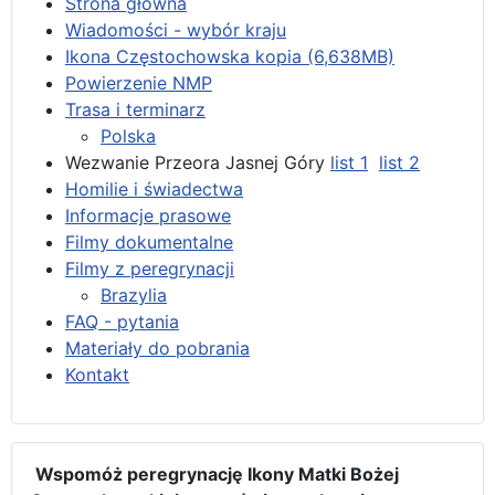
Strona główna
Wiadomości - wybór kraju
Ikona Częstochowska kopia (6,638MB)
Powierzenie NMP
Trasa i terminarz
Polska
Wezwanie Przeora Jasnej Góry
list 1
list 2
Homilie i świadectwa
Informacje prasowe
Filmy dokumentalne
Filmy z peregrynacji
Brazylia
FAQ - pytania
Materiały do pobrania
Kontakt
Wspomóż peregrynację Ikony Matki Bożej