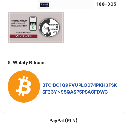
188-305
5. Wpłaty Bitcoin:
BTC:BC1Q9PVUPLQ074PKH3FSK
SF33YN95QASP5PSACFDW3
PayPal (PLN)