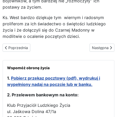
bojowników, a tym bardziej nie „rozmoczyły” ich
postawy za życiem.
Ks. West bardzo dziękuje tym wiernym i radosnym
proliferom za ich świadectwo o świętości ludzkiego
życia i że dołączyli się do Czarnej Madonny w
modlitwie o ocalenie poczętych dzieci.
Poprzednia strona: Rozpoczęcie wizyty w Chicago – parafia św.
Następna stro
Poprzednia
Następna
Wspomóż obronę życia
1.
Pobierz przekaz pocztowy (pdf), wydrukuj i
wypełniony nadaj na poczcie lub w banku.
2. Przelewem bankowym na konto:
Klub Przyjaciół Ludzkiego Życia
ul. Jaśkowa Dolina 47/1a