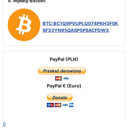
5. Wpłaty Bitcoin:
BTC:BC1Q9PVUPLQ074PKH3FSK
SF33YN95QASP5PSACFDW3
PayPal (PLN)
PayPal € (Euro)
0