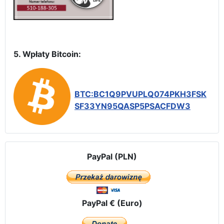
5. Wpłaty Bitcoin:
BTC:BC1Q9PVUPLQ074PKH3FSK
SF33YN95QASP5PSACFDW3
PayPal (PLN)
PayPal € (Euro)