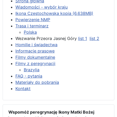
Strona główna
Wiadomości - wybór kraju
Ikona Częstochowska kopia (6,638MB)
Powierzenie NMP
Trasa i terminarz
Polska
Wezwanie Przeora Jasnej Góry
list 1
list 2
Homilie i świadectwa
Informacje prasowe
Filmy dokumentalne
Filmy z peregrynacji
Brazylia
FAQ - pytania
Materiały do pobrania
Kontakt
Wspomóż peregrynację Ikony Matki Bożej