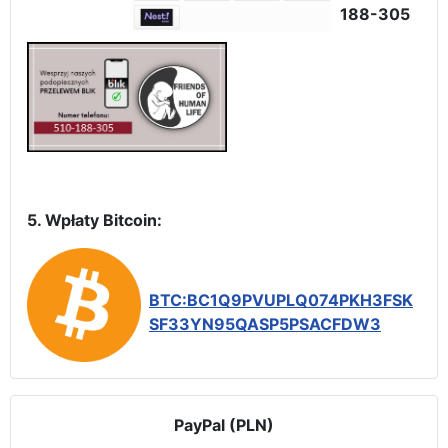
188-305
5. Wpłaty Bitcoin:
BTC:BC1Q9PVUPLQ074PKH3FSK
SF33YN95QASP5PSACFDW3
PayPal (PLN)