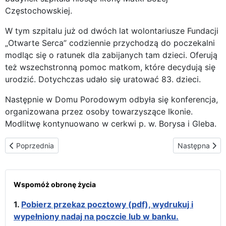
Częstochowskiej.
W tym szpitalu już od dwóch lat wolontariusze Fundacji
„Otwarte Serca” codziennie przychodzą do poczekalni
modląc się o ratunek dla zabijanych tam dzieci. Oferują
też wszechstronną pomoc matkom, które decydują się
urodzić. Dotychczas udało się uratować 83. dzieci.
Następnie w Domu Porodowym odbyła się konferencja,
organizowana przez osoby towarzyszące Ikonie.
Modlitwę kontynuowano w cerkwi p. w. Borysa i Gleba.
Poprzednia strona: Ruchoma dzwonnica i „Nocne wilki” wprowadz
Następna stron
Poprzednia
Następna
Wspomóż obronę życia
1.
Pobierz przekaz pocztowy (pdf), wydrukuj i
wypełniony nadaj na poczcie lub w banku.