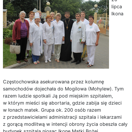
lipca
Ikona
Częstochowska asekurowana przez kolumnę
samochodów dojechała do Mogilowa (Mohylew). Tym
razem ludzie spotkali Ją pod miejskim szpitalem,
w którym mieści się abortaria, gdzie zabija się dzieci
w łonach matek. Grupa ok. 200 osób razem
z przedstawicielami administracji szpitala i lekarzami
z gorącą modlitwą w intencji obrony życia obeszła cały
budynek szpitala niosąc Ikonę Matki Bożej