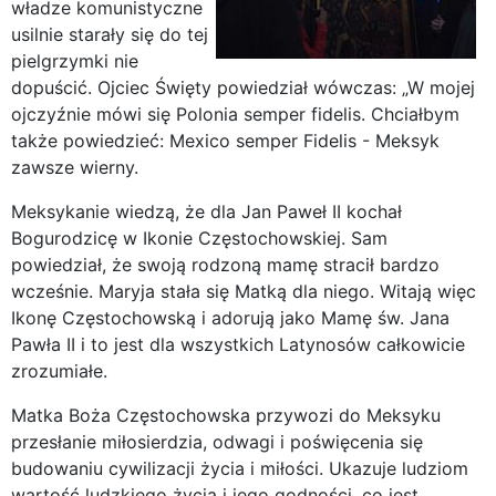
władze komunistyczne
usilnie starały się do tej
pielgrzymki nie
dopuścić. Ojciec Święty powiedział wówczas: „W mojej
ojczyźnie mówi się Polonia semper fidelis. Chciałbym
także powiedzieć: Mexico semper Fidelis - Meksyk
zawsze wierny.
Meksykanie wiedzą, że dla Jan Paweł II kochał
Bogurodzicę w Ikonie Częstochowskiej. Sam
powiedział, że swoją rodzoną mamę stracił bardzo
wcześnie. Maryja stała się Matką dla niego. Witają więc
Ikonę Częstochowską i adorują jako Mamę św. Jana
Pawła II i to jest dla wszystkich Latynosów całkowicie
zrozumiałe.
Matka Boża Częstochowska przywozi do Meksyku
przesłanie miłosierdzia, odwagi i poświęcenia się
budowaniu cywilizacji życia i miłości. Ukazuje ludziom
wartość ludzkiego życia i jego godności, co jest