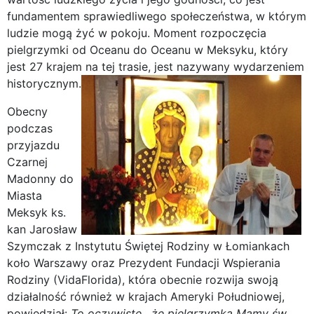
fundamentem sprawiedliwego społeczeństwa, w którym
ludzie mogą żyć w pokoju. Moment rozpoczęcia
pielgrzymki od Oceanu do Oceanu w Meksyku, który
jest 27 krajem na tej trasie, jest nazywany wydarzeniem
historycznym.
Obecny
podczas
przyjazdu
Czarnej
Madonny do
Miasta
Meksyk ks.
kan Jarosław
Szymczak z Instytutu Świętej Rodziny w Łomiankach
koło Warszawy oraz Prezydent Fundacji Wspierania
Rodziny (VidaFlorida), która obecnie rozwija swoją
działalność również w krajach Ameryki Południowej,
powiedział:
To oczywiste, że pielgrzymka Mamy św.