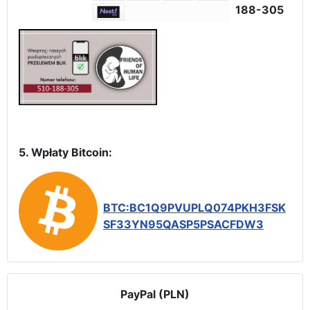
188-305
5. Wpłaty Bitcoin:
BTC:BC1Q9PVUPLQ074PKH3FSK
SF33YN95QASP5PSACFDW3
PayPal (PLN)