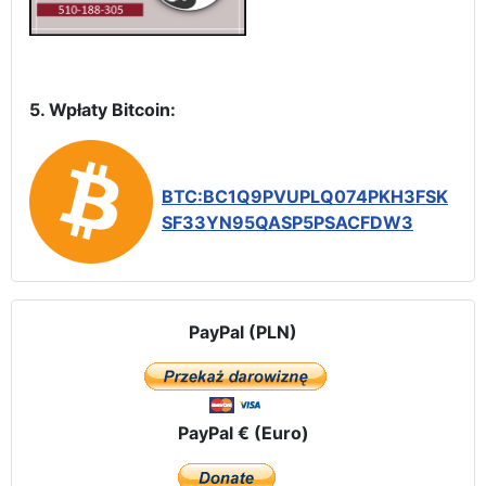
5. Wpłaty Bitcoin:
BTC:BC1Q9PVUPLQ074PKH3FSK
SF33YN95QASP5PSACFDW3
PayPal (PLN)
PayPal € (Euro)