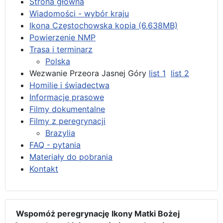
Strona główna
Wiadomości - wybór kraju
Ikona Częstochowska kopia (6,638MB)
Powierzenie NMP
Trasa i terminarz
Polska
Wezwanie Przeora Jasnej Góry
list 1
list 2
Homilie i świadectwa
Informacje prasowe
Filmy dokumentalne
Filmy z peregrynacji
Brazylia
FAQ - pytania
Materiały do pobrania
Kontakt
Wspomóż peregrynację Ikony Matki Bożej