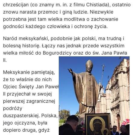
chrześcijan (co znamy m. in. z filmu Chistiada), ostatnio
znowu narasta przemoc i giną ludzie. Niezwykle
potrzebna jest tam wielka modlitwa o zachowanie
godności każdego człowieka i ochronę życia.
Naród meksykański, podobnie jak polski, ma trudną i
bolesną historię. Łączy nas jednak przede wszystkim
wielka miłość do Bogurodzicy oraz do św. Jana Pawła
II.
Meksykanie pamiętają,
że to właśnie do nich
Ojciec Święty Jan Paweł
II przyjechał w swojej
pierwszej zagranicznej
podróży
duszpasterskiej. Polska,
jego ojczyzna, była
dopiero druga, gdyż