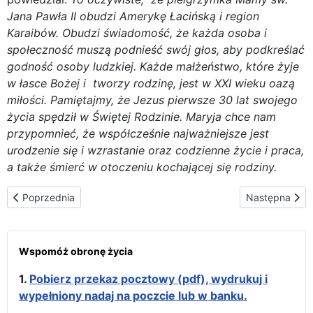
Jana Pawła II obudzi Amerykę Łacińską i region
Karaibów. Obudzi świadomość, że każda osoba i
społeczność muszą podnieść swój głos, aby podkreślać
godność osoby ludzkiej. Każde małżeństwo, które żyje
w łasce Bożej i tworzy rodzinę, jest w XXI wieku oazą
miłości. Pamiętajmy, że Jezus pierwsze 30 lat swojego
życia spędził w Świętej Rodzinie. Maryja chce nam
przypomnieć, że współcześnie najważniejsze jest
urodzenie się i wzrastanie oraz codzienne życie i praca,
a także śmierć w otoczeniu kochającej się rodziny.
Poprzednia strona: Przyjazd do León oraz wizyta w sanktuarium 
Następna stro
Poprzednia
Następna
Wspomóż obronę życia
1.
Pobierz przekaz pocztowy (pdf), wydrukuj i
wypełniony nadaj na poczcie lub w banku.