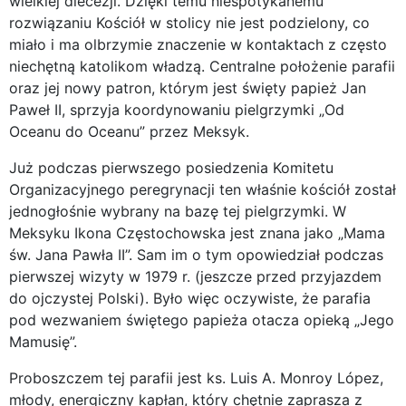
wielkiej diecezji. Dzięki temu niespotykanemu
rozwiązaniu Kościół w stolicy nie jest podzielony, co
miało i ma olbrzymie znaczenie w kontaktach z często
niechętną katolikom władzą. Centralne położenie parafii
oraz jej nowy patron, którym jest święty papież Jan
Paweł II, sprzyja koordynowaniu pielgrzymki „Od
Oceanu do Oceanu” przez Meksyk.
Już podczas pierwszego posiedzenia Komitetu
Organizacyjnego peregrynacji ten właśnie kościół został
jednogłośnie wybrany na bazę tej pielgrzymki. W
Meksyku Ikona Częstochowska jest znana jako „Mama
św. Jana Pawła II”. Sam im o tym opowiedział podczas
pierwszej wizyty w 1979 r. (jeszcze przed przyjazdem
do ojczystej Polski). Było więc oczywiste, że parafia
pod wezwaniem świętego papieża otacza opieką „Jego
Mamusię”.
Proboszczem tej parafii jest ks. Luis A. Monroy López,
młody, energiczny kapłan, który chętnie zaprasza z