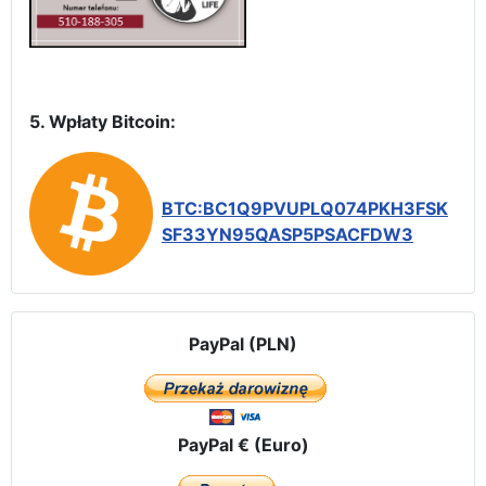
5. Wpłaty Bitcoin:
BTC:BC1Q9PVUPLQ074PKH3FSK
SF33YN95QASP5PSACFDW3
PayPal (PLN)
PayPal € (Euro)