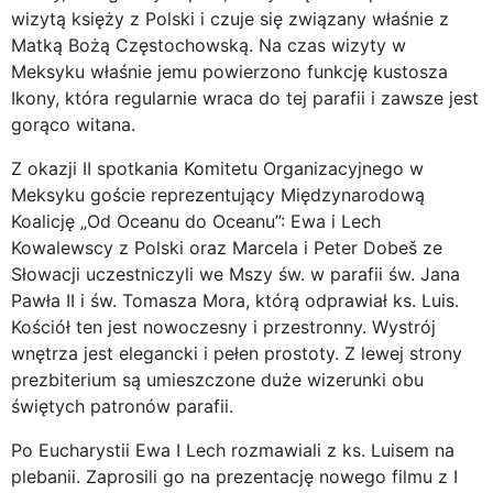
wizytą księży z Polski i czuje się związany właśnie z
Matką Bożą Częstochowską. Na czas wizyty w
Meksyku właśnie jemu powierzono funkcję kustosza
Ikony, która regularnie wraca do tej parafii i zawsze jest
gorąco witana.
Z okazji II spotkania Komitetu Organizacyjnego w
Meksyku goście reprezentujący Międzynarodową
Koalicję „Od Oceanu do Oceanu”: Ewa i Lech
Kowalewscy z Polski oraz Marcela i Peter Dobeš ze
Słowacji uczestniczyli we Mszy św. w parafii św. Jana
Pawła II i św. Tomasza Mora, którą odprawiał ks. Luis.
Kościół ten jest nowoczesny i przestronny. Wystrój
wnętrza jest elegancki i pełen prostoty. Z lewej strony
prezbiterium są umieszczone duże wizerunki obu
świętych patronów parafii.
Po Eucharystii Ewa I Lech rozmawiali z ks. Luisem na
plebanii. Zaprosili go na prezentację nowego filmu z I