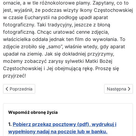
ornacie, a w tle różnokolorowe plamy. Zapytany, co to
jest, wyjaśnił, że podczas wizyty Ikony Częstochowskiej
w czasie Eucharystii na podłogę upadł aparat
fotograficzny. Taki tradycyjny, jeszcze z błoną
fotograficzną. Chcąc uratować cenne zdjęcia,
właścicielka oddała jednak ten film do wywołania. To
zdjęcie zrobiło się „samo”, właśnie wtedy, gdy aparat
upadał na ziemię. Jak się dokładniej przyjrzymy,
możemy zobaczyć zarysy sylwetki Matki Bożej
Częstochowskiej i Jej obejmującą rękę. Proszę się
przyjrzeć!
Poprzednia strona: W Godzinie Łaski powierzmy Maryi ochronę cywil
Następna stro
Poprzednia
Następna
Wspomóż obronę życia
1.
Pobierz przekaz pocztowy (pdf), wydrukuj i
wypełniony nadaj na poczcie lub w banku.