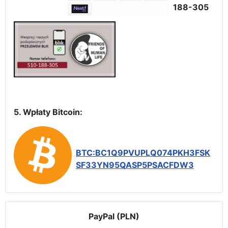
188-305
5. Wpłaty Bitcoin:
BTC:BC1Q9PVUPLQ074PKH3FSK
SF33YN95QASP5PSACFDW3
PayPal (PLN)