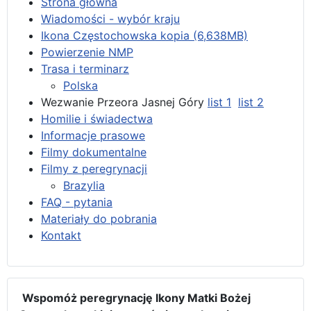
Strona główna
Wiadomości - wybór kraju
Ikona Częstochowska kopia (6,638MB)
Powierzenie NMP
Trasa i terminarz
Polska
Wezwanie Przeora Jasnej Góry
list 1
list 2
Homilie i świadectwa
Informacje prasowe
Filmy dokumentalne
Filmy z peregrynacji
Brazylia
FAQ - pytania
Materiały do pobrania
Kontakt
Wspomóż peregrynację Ikony Matki Bożej