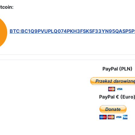
tcoin:
BTC:BC1Q9PVUPLQ074PKH3FSKSF33YN95QASP5
PayPal (PLN)
PayPal € (Euro