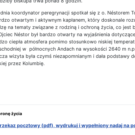
dziby biskupa trwa ponad 8 godzin.
nia koordynator peregrynacji spotkał się z o. Néstorem 
rdzo otwartym i aktywnym kapłanem, który doskonale rozu
zę na tematy związane z rodziną i ochroną życia, co jest b
 Ojciec Néstor był bardzo otwarty na wyjaśnienia dotycząc
zo ciepła atmosfera pomimo stosunkowo niskiej temperatu
schodniej w północnych Andach na wysokości 2640 m n.p.m.
za wizyta była czymś niezapomnianym i dała podstawy do
ej przez Kolumbię.
ona: Uroczystość Męczeństwa św. Jana Chrzciciela w Bogocie
onę życia
rzekaz pocztowy (pdf), wydrukuj i wypełniony nadaj na p