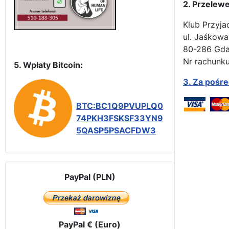
2. Przelew
Klub Przyja
ul. Jaśkowa
80-286 Gd
Nr rachunku
5. Wpłaty Bitcoin:
3.
Za pośr
BTC:BC1Q9PVUPLQ0
74PKH3FSKSF33YN9
5QASP5PSACFDW3
PayPal (PLN)
PayPal € (Euro)