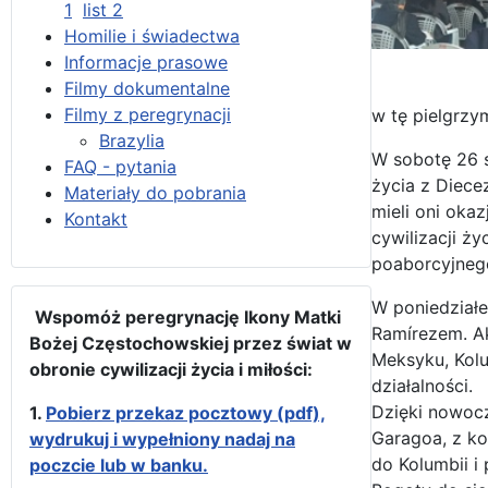
1
list 2
Homilie i świadectwa
Informacje prasowe
Filmy dokumentalne
Filmy z peregrynacji
w tę pielgrzy
Brazylia
W sobotę 26 s
FAQ - pytania
życia z Diece
Materiały do pobrania
mieli oni oka
Kontakt
cywilizacji ż
poaborcyjnego
W poniedziałe
Wspomóż peregrynację Ikony Matki
Ramírezem. Ak
Bożej Częstochowskiej przez świat w
Meksyku, Kolu
obronie cywilizacji życia i miłości:
działalności.
Dzięki nowocz
1.
Pobierz przekaz pocztowy (pdf),
Garagoa, z k
wydrukuj i wypełniony nadaj na
do Kolumbii i
poczcie lub w banku.