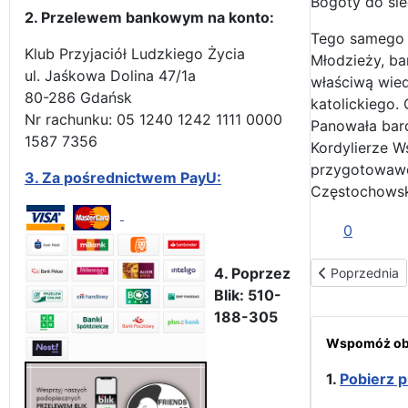
Bogoty do sie
2. Przelewem bankowym na konto:
Tego samego d
Klub Przyjaciół Ludzkiego Życia
Młodzieży, ba
ul. Jaśkowa Dolina 47/1a
właściwą wied
80-286 Gdańsk
katolickiego.
Nr rachunku: 05 1240 1242 1111 0000
Panowała bard
1587 7356
Kordylierze W
przygotowawc
3.
Za pośrednictwem PayU:
Częstochowski
0
Poprzednia str
4. Poprzez
Poprzednia
Blik: 510-
188-305
Wspomóż obr
1.
Pobierz p