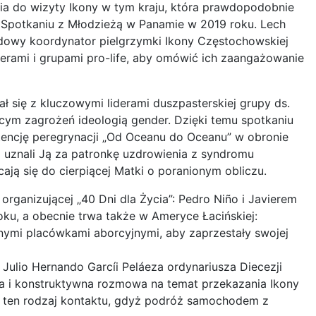
a do wizyty Ikony w tym kraju, która prawdopodobnie
 Spotkaniu z Młodzieżą w Panamie w 2019 roku. Lech
owy koordynator pielgrzymki Ikony Częstochowskiej
iderami i grupami pro-life, aby omówić ich zaangażowanie
 się z kluczowymi liderami duszpasterskiej grupy ds.
zącym zagrożeń ideologią gender. Dzięki temu spotkaniu
intencję peregrynacji „Od Oceanu do Oceanu” w obronie
ia uznali Ją za patronkę uzdrowienia z syndromu
ają się do cierpiącej Matki o poranionym obliczu.
rganizującej „40 Dni dla Życia”: Pedro Niño i Javierem
ku, a obecnie trwa także w Ameryce Łacińskiej:
anymi placówkami aborcyjnymi, aby zaprzestały swojej
Julio Hernando Garcíi Peláeza ordynariusza Diecezji
a i konstruktywna rozmowa na temat przekazania Ikony
a ten rodzaj kontaktu, gdyż podróż samochodem z