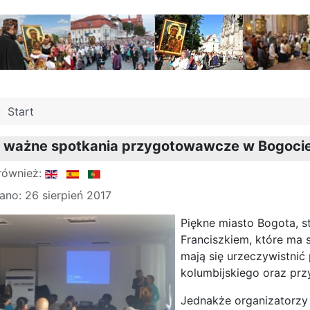
j:
Start
– ważne spotkania przygotowawcze w Bogoci
również:
no: 26 sierpień 2017
Piękne miasto Bogota, s
Franciszkiem, które ma 
mają się urzeczywistnić
kolumbijskiego oraz prz
Jednakże organizatorzy 