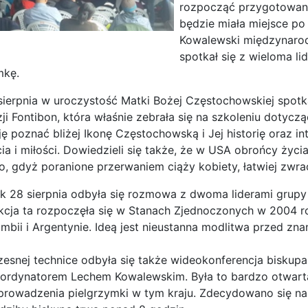
rozpocząć przygotowani
będzie miała miejsce po
Kowalewski międzynarod
spotkał się z wieloma l
mkę.
ierpnia w uroczystość Matki Bożej Częstochowskiej spotkał
zji Fontibon, która właśnie zebrała się na szkoleniu dotyc
zję poznać bliżej Ikonę Częstochowską i Jej historię oraz 
ycia i miłości. Dowiedzieli się także, że w USA obrońcy życ
, gdyż poranione przerwaniem ciąży kobiety, łatwiej zwrac
k 28 sierpnia odbyła się rozmowa z dwoma liderami grupy o
cja ta rozpoczęła się w Stanach Zjednoczonych w 2004 ro
mbii i Argentynie. Ideą jest nieustanna modlitwa przed zn
esnej technice odbyła się także wideokonferencja biskupa 
oordynatorem Lechem Kowalewskim. Była to bardzo otwart
 prowadzenia pielgrzymki w tym kraju. Zdecydowano się n