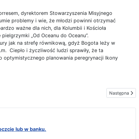
Torresem, dyrektorem Stowarzyszenia Misyjnego
mie problemy i wie, że młodzi powinni otrzymać
ardzo ważne dla nich, dla Kolumbii i Kościoła
e pielgrzymki „Od Oceanu do Oceanu”.
ry jak na strefę równikową, gdyż Bogota leży w
 Ciepło i życzliwość ludzi sprawiły, że ta
 optymistycznego planowania peregrynacji Ikony
Następna stron
Następna
oczcie lub w banku.