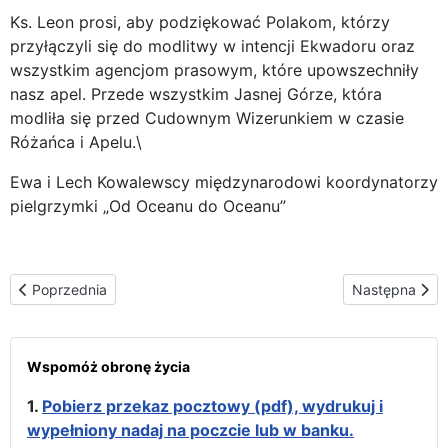
Ks. Leon prosi, aby podziękować Polakom, którzy
przyłączyli się do modlitwy w intencji Ekwadoru oraz
wszystkim agencjom prasowym, które upowszechniły
nasz apel. Przede wszystkim Jasnej Górze, która
modliła się przed Cudownym Wizerunkiem w czasie
Różańca i Apelu.\
Ewa i Lech Kowalewscy międzynarodowi koordynatorzy
pielgrzymki „Od Oceanu do Oceanu”
Poprzednia strona: Maryja ochrania wszystkie swoje dzieci
Następna stro
Poprzednia
Następna
Wspomóż obronę życia
1.
Pobierz przekaz pocztowy (pdf), wydrukuj i
wypełniony nadaj na poczcie lub w banku.