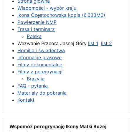
Strona główna
Wiadomości - wybór kraju
Ikona Częstochowska kopia (6,638MB)
Powierzenie NMP
Trasa i terminarz
Polska
Wezwanie Przeora Jasnej Góry
list 1
list 2
Homilie i świadectwa
Informacje prasowe
Filmy dokumentalne
Filmy z peregrynacji
Brazylia
FAQ - pytania
Materiały do pobrania
Kontakt
Wspomóż peregrynację Ikony Matki Bożej