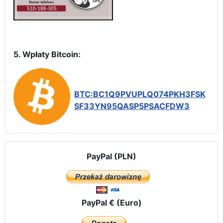
5. Wpłaty Bitcoin:
BTC:BC1Q9PVUPLQ074PKH3FSK
SF33YN95QASP5PSACFDW3
PayPal (PLN)
PayPal € (Euro)