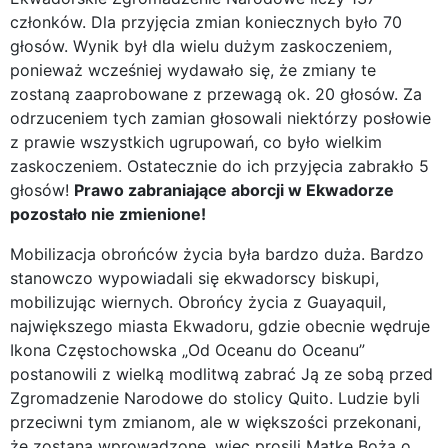
członków. Dla przyjęcia zmian koniecznych było 70
głosów. Wynik był dla wielu dużym zaskoczeniem,
ponieważ wcześniej wydawało się, że zmiany te
zostaną zaaprobowane z przewagą ok. 20 głosów. Za
odrzuceniem tych zamian głosowali niektórzy posłowie
z prawie wszystkich ugrupowań, co było wielkim
zaskoczeniem. Ostatecznie do ich przyjęcia zabrakło 5
głosów!
Prawo zabraniające aborcji w Ekwadorze
pozostało nie zmienione!
Mobilizacja obrońców życia była bardzo duża. Bardzo
stanowczo wypowiadali się ekwadorscy biskupi,
mobilizując wiernych. Obrońcy życia z Guayaquil,
największego miasta Ekwadoru, gdzie obecnie wędruje
Ikona Częstochowska „Od Oceanu do Oceanu”
postanowili z wielką modlitwą zabrać Ją ze sobą przed
Zgromadzenie Narodowe do stolicy Quito. Ludzie byli
przeciwni tym zmianom, ale w większości przekonani,
że zostaną wprowadzone, więc prosili Matkę Boża o