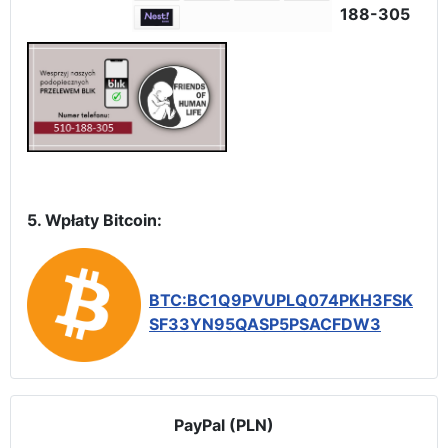
188-305
5. Wpłaty Bitcoin:
BTC:BC1Q9PVUPLQ074PKH3FSK
SF33YN95QASP5PSACFDW3
PayPal (PLN)