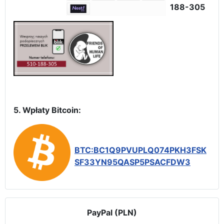
188-305
5. Wpłaty Bitcoin:
BTC:BC1Q9PVUPLQ074PKH3FSK
SF33YN95QASP5PSACFDW3
PayPal (PLN)