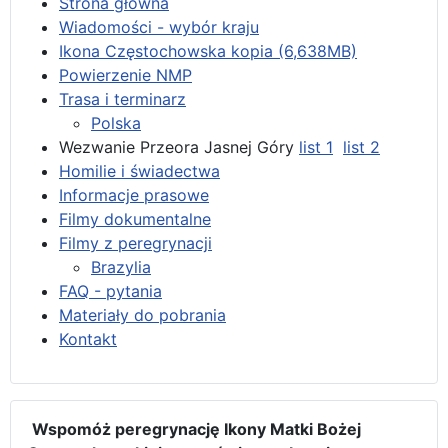
Strona główna
Wiadomości - wybór kraju
Ikona Częstochowska kopia (6,638MB)
Powierzenie NMP
Trasa i terminarz
Polska
Wezwanie Przeora Jasnej Góry
list 1
list 2
Homilie i świadectwa
Informacje prasowe
Filmy dokumentalne
Filmy z peregrynacji
Brazylia
FAQ - pytania
Materiały do pobrania
Kontakt
Wspomóż peregrynację Ikony Matki Bożej