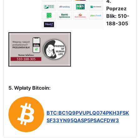
4.
Poprzez
Blik: 510-
188-305
5. Wpłaty Bitcoin:
BTC:BC1Q9PVUPLQ074PKH3FSK
SF33YN95QASP5PSACFDW3