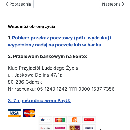
Poprzednia strona: Wiadomości z krajów
Następna stro
Poprzednia
Następna
Wspomóż obronę życia
1.
Pobierz przekaz pocztowy (pdf), wydrukuj i
wypełniony nadaj na poczcie lub w banku.
2. Przelewem bankowym na konto:
Klub Przyjaciół Ludzkiego Życia
ul. Jaśkowa Dolina 47/1a
80-286 Gdańsk
Nr rachunku: 05 1240 1242 1111 0000 1587 7356
3.
Za pośrednictwem PayU: