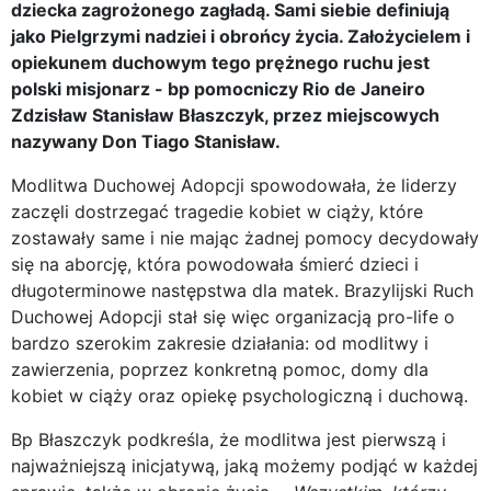
dziecka zagrożonego zagładą. Sami siebie definiują
jako Pielgrzymi nadziei i obrońcy życia. Założycielem i
opiekunem duchowym tego prężnego ruchu jest
polski misjonarz - bp pomocniczy Rio de Janeiro
Zdzisław Stanisław Błaszczyk, przez miejscowych
nazywany Don Tiago Stanisław.
Modlitwa Duchowej Adopcji spowodowała, że liderzy
zaczęli dostrzegać tragedie kobiet w ciąży, które
zostawały same i nie mając żadnej pomocy decydowały
się na aborcję, która powodowała śmierć dzieci i
długoterminowe następstwa dla matek. Brazylijski Ruch
Duchowej Adopcji stał się więc organizacją pro-life o
bardzo szerokim zakresie działania: od modlitwy i
zawierzenia, poprzez konkretną pomoc, domy dla
kobiet w ciąży oraz opiekę psychologiczną i duchową.
Bp Błaszczyk podkreśla, że modlitwa jest pierwszą i
najważniejszą inicjatywą, jaką możemy podjąć w każdej