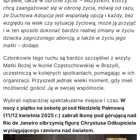
sprawie, także w obronie życia.
– Wszystkim, którzy
chcą zaangażować się w obronę życia, mówię od razu,
że Duchowa Adopcja jest wspaniałą opcją i każdy, bez
względu na wiek czy sytuację życiową, może ją przyjąć
i w ten sposób dokonać bardzo realnej zmiany w życiu
dziecka zagrożonego aborcją, a także w życiu jego
matki – dodaje.
Członkowie tego ruchu są bardzo szczęśliwi z wizyty
Matki Bożej w Ikonie Częstochowskiej w Brazylii,
uczestniczą w kolejnych spotkaniach, pomagając w ich
organizacji. Przyszedł jednak wielki moment, gdy mieli
możliwość gościć Ją w swojej wspólnocie.
Wybrali najbardziej spektakularne miejsce i czas.
W
nocy z piątku na sobotę przed Niedzielę Palmową
(11/12 kwietnia 2025 r.) zabrali Ikonę pod górującą nad
Rio de Janeiro olbrzymią figurę Chrystusa Odkupiciela
wyciągającego ramiona nad światem.