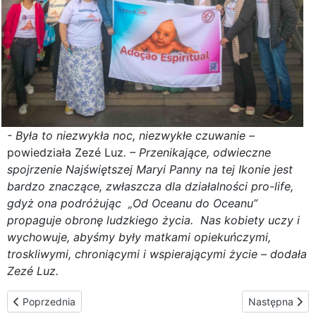
- Była to niezwykła noc, niezwykłe czuwanie –
powiedziała Zezé Luz
. – Przenikające, odwieczne
spojrzenie Najświętszej Maryi Panny na tej Ikonie jest
bardzo znaczące, zwłaszcza dla działalności pro-life,
gdyż ona podróżując „Od Oceanu do Oceanu”
propaguje obronę ludzkiego życia. Nas kobiety uczy i
wychowuje, abyśmy były matkami opiekuńczymi,
troskliwymi, chroniącymi i wspierającymi życie – dodała
Zezé Luz.
Poprzednia strona: Świadectwo matki – jak ważna jest pomoc dla
Następna stro
Poprzednia
Następna