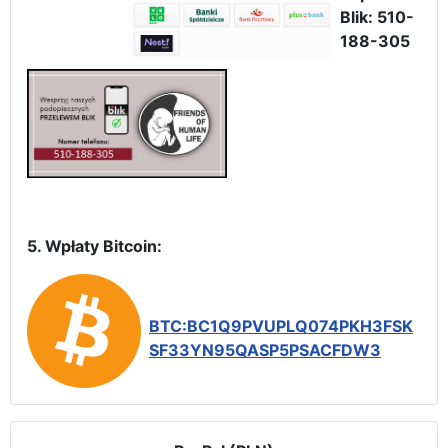
Blik: 510-
188-305
5. Wpłaty Bitcoin:
BTC:BC1Q9PVUPLQ074PKH3FSK
SF33YN95QASP5PSACFDW3