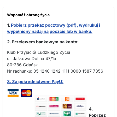
Wspomóż obronę życia
1.
Pobierz przekaz pocztowy (pdf), wydrukuj i
wypełniony nadaj na poczcie lub w banku.
2. Przelewem bankowym na konto:
Klub Przyjaciół Ludzkiego Życia
ul. Jaśkowa Dolina 47/1a
80-286 Gdańsk
Nr rachunku: 05 1240 1242 1111 0000 1587 7356
3.
Za pośrednictwem PayU:
4.
Poprzez