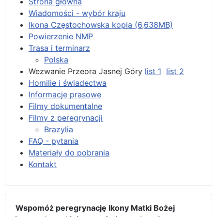
Strona główna
Wiadomości - wybór kraju
Ikona Częstochowska kopia (6,638MB)
Powierzenie NMP
Trasa i terminarz
Polska
Wezwanie Przeora Jasnej Góry
list 1
list 2
Homilie i świadectwa
Informacje prasowe
Filmy dokumentalne
Filmy z peregrynacji
Brazylia
FAQ - pytania
Materiały do pobrania
Kontakt
Wspomóż peregrynację Ikony Matki Bożej