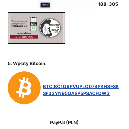
188-305
5. Wpłaty Bitcoin:
BTC:BC1Q9PVUPLQ074PKH3FSK
SF33YN95QASP5PSACFDW3
PayPal (PLN)