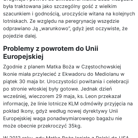
była traktowana jako szczególny gość z wielkim
szacunkiem i godnością, uroczyście witana na kolejnych
lotniskach. Ze względu na peregrynację wszędzie
odprawiano Ją „warunkowo”, gdyż jest oczywiste, że
pojedzie dalej.
Problemy z powrotem do Unii
Europejskiej
Zgodnie z planem Matka Boża w Częstochowskiej
Ikonie miała przylecieć z Ekwadoru do Mediolanu w
piątek 30 maja br. Uroczystości powitania i celebracji
po stronie włoskiej były gotowe. Jednak dzień
wcześniej, wieczorem 29 maja, ks. Leon przekazał
informację, że linie lotnicze KLM odmówiły przyjęcia na
pokład Ikony, gdyż według nowej dyrektywy Unii
Europejskiej waga ponadwymiarowego bagażu nie
może obecnie przekroczyć 35kg.
W 2013 roku, gdy Matka Boża leciała z Polski do USA