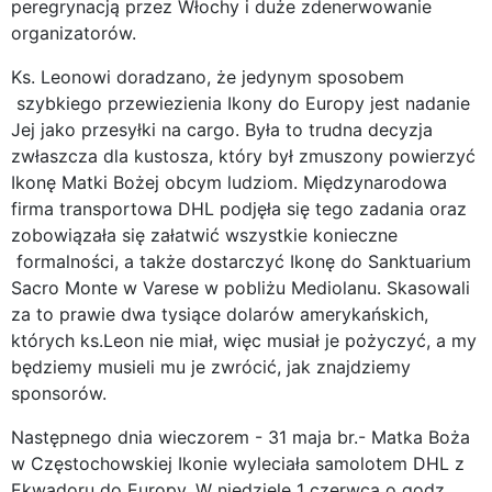
peregrynacją przez Włochy i duże zdenerwowanie
organizatorów.
Ks. Leonowi doradzano, że jedynym sposobem
szybkiego przewiezienia Ikony do Europy jest nadanie
Jej jako przesyłki na cargo. Była to trudna decyzja
zwłaszcza dla kustosza, który był zmuszony powierzyć
Ikonę Matki Bożej obcym ludziom. Międzynarodowa
firma transportowa DHL podjęła się tego zadania oraz
zobowiązała się załatwić wszystkie konieczne
formalności, a także dostarczyć Ikonę do Sanktuarium
Sacro Monte w Varese w pobliżu Mediolanu. Skasowali
za to prawie dwa tysiące dolarów amerykańskich,
których ks.Leon nie miał, więc musiał je pożyczyć, a my
będziemy musieli mu je zwrócić, jak znajdziemy
sponsorów.
Następnego dnia wieczorem - 31 maja br.- Matka Boża
w Częstochowskiej Ikonie wyleciała samolotem DHL z
Ekwadoru do Europy. W niedzielę 1 czerwca o godz.