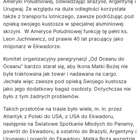
Ameryki Południowej, odwiedzając Brazylie, Argentynę i
Urugwaj. Ze względu na duże odległości korzystała
także z transportu lotniczego, zawsze podróżując pod
opieką swojego kustosza w specjalnej aluminiowej
skrzyni. W Ameryce Południowej funkcję tę pełni ks.
Leon Juchniewicz, od prawie 40 lat pracujący jako
misjonarz w Ekwadorze.
Komitet organizacyjny peregrynacji „Od Oceanu do
Oceanu” bardzo starał się, aby Ikona Matki Bożej nie
była traktowana jak towar i nadawana na cargo.
Jechała więc zawsze pod opieką Swojego kustosza
jako jego dodatkowy bagaż osobisty. Dotychczas nie
było z tym żadnych problemów.
Takich przelotów na trasie było wiele, m. in. przez
Atlantyk z Polski do USA, z USA do Ekwadoru,
następnie na Światowe Spotkanie Młodych do Panamy,
powrót do Ekwadoru, a ostatnio do Brazylii, Argentyny i
Urugwaju i powrót do Ekwadoru. Matka Boża wszędzie