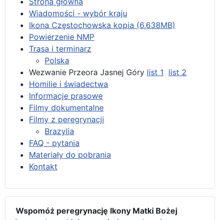
Strona główna
Wiadomości - wybór kraju
Ikona Częstochowska kopia (6,638MB)
Powierzenie NMP
Trasa i terminarz
Polska
Wezwanie Przeora Jasnej Góry
list 1
list 2
Homilie i świadectwa
Informacje prasowe
Filmy dokumentalne
Filmy z peregrynacji
Brazylia
FAQ - pytania
Materiały do pobrania
Kontakt
Wspomóż peregrynację Ikony Matki Bożej