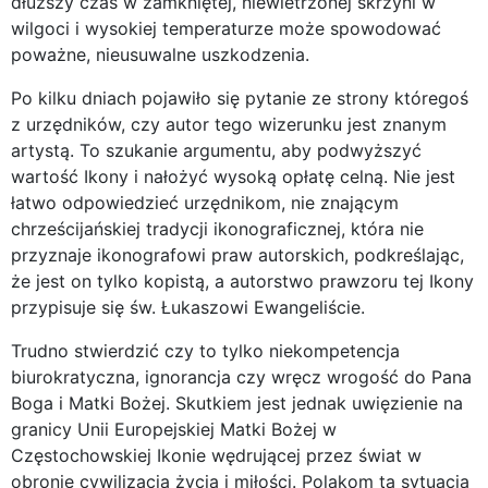
dłuższy czas w zamkniętej, niewietrzonej skrzyni w
wilgoci i wysokiej temperaturze może spowodować
poważne, nieusuwalne uszkodzenia.
Po kilku dniach pojawiło się pytanie ze strony któregoś
z urzędników, czy autor tego wizerunku jest znanym
artystą. To szukanie argumentu, aby podwyższyć
wartość Ikony i nałożyć wysoką opłatę celną. Nie jest
łatwo odpowiedzieć urzędnikom, nie znającym
chrześcijańskiej tradycji ikonograficznej, która nie
przyznaje ikonografowi praw autorskich, podkreślając,
że jest on tylko kopistą, a autorstwo prawzoru tej Ikony
przypisuje się św. Łukaszowi Ewangeliście.
Trudno stwierdzić czy to tylko niekompetencja
biurokratyczna, ignorancja czy wręcz wrogość do Pana
Boga i Matki Bożej. Skutkiem jest jednak uwięzienie na
granicy Unii Europejskiej Matki Bożej w
Częstochowskiej Ikonie wędrującej przez świat w
obronie cywilizacja życia i miłości. Polakom ta sytuacja