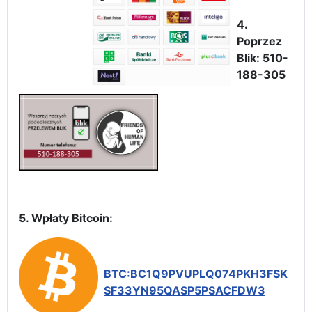
4.
Poprzez
Blik: 510-
188-305
5. Wpłaty Bitcoin:
BTC:BC1Q9PVUPLQ074PKH3FSK
SF33YN95QASP5PSACFDW3