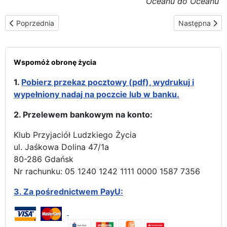
Oceanu do Oceanu”
Poprzednia strona: Matka Boża Częstochowska rozpoczyna wiz
Następna stron
Poprzednia
Następna
Wspomóż obronę życia
1.
Pobierz przekaz pocztowy (pdf), wydrukuj i
wypełniony nadaj na poczcie lub w banku.
2. Przelewem bankowym na konto:
Klub Przyjaciół Ludzkiego Życia
ul. Jaśkowa Dolina 47/1a
80-286 Gdańsk
Nr rachunku: 05 1240 1242 1111 0000 1587 7356
3.
Za pośrednictwem PayU: