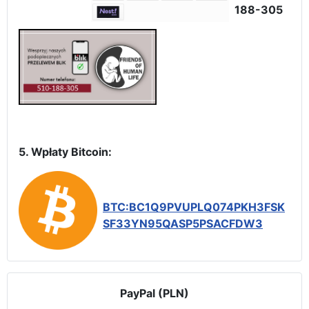
188-305
5. Wpłaty Bitcoin:
BTC:BC1Q9PVUPLQ074PKH3FSK
SF33YN95QASP5PSACFDW3
PayPal (PLN)