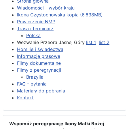
Strona główna
Wiadomości - wybór kraju
Ikona Częstochowska kopia (6,638MB)
Powierzenie NMP
Trasa i terminarz
Polska
Wezwanie Przeora Jasnej Góry
list 1
list 2
Homilie i świadectwa
Informacje prasowe
Filmy dokumentalne
Filmy z peregrynacji
Brazylia
FAQ - pytania
Materiały do pobrania
Kontakt
Wspomóż peregrynację Ikony Matki Bożej