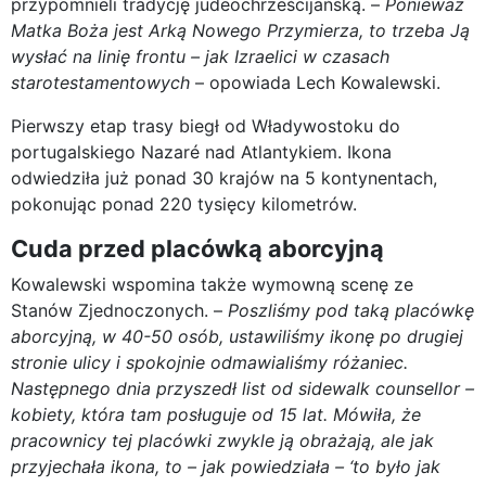
przypomnieli tradycję judeochrześcijańską. –
Ponieważ
Matka Boża jest Arką Nowego Przymierza, to trzeba Ją
wysłać na linię frontu – jak Izraelici w czasach
starotestamentowych
– opowiada Lech Kowalewski.
Pierwszy etap trasy biegł od Władywostoku do
portugalskiego Nazaré nad Atlantykiem. Ikona
odwiedziła już ponad 30 krajów na 5 kontynentach,
pokonując ponad 220 tysięcy kilometrów.
Cuda przed placówką aborcyjną
Kowalewski wspomina także wymowną scenę ze
Stanów Zjednoczonych. –
Poszliśmy pod taką placówkę
aborcyjną, w 40-50 osób, ustawiliśmy ikonę po drugiej
stronie ulicy i spokojnie odmawialiśmy różaniec.
Następnego dnia przyszedł list od sidewalk counsellor –
kobiety, która tam posługuje od 15 lat. Mówiła, że
pracownicy tej placówki zwykle ją obrażają, ale jak
przyjechała ikona, to – jak powiedziała – ‘to było jak