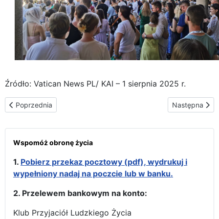
Źródło: Vatican News PL/ KAI – 1 sierpnia 2025 r.
Poprzednia strona: Wędrująca „Od Oceanu do Oceanu” Ikona Częs
Następna stro
Poprzednia
Następna
Wspomóż obronę życia
1.
Pobierz przekaz pocztowy (pdf), wydrukuj i
wypełniony nadaj na poczcie lub w banku.
2. Przelewem bankowym na konto:
Klub Przyjaciół Ludzkiego Życia