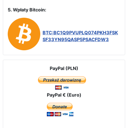
5. Wpłaty Bitcoin:
BTC:BC1Q9PVUPLQ074PKH3FSK
SF33YN95QASP5PSACFDW3
PayPal (PLN)
PayPal € (Euro)