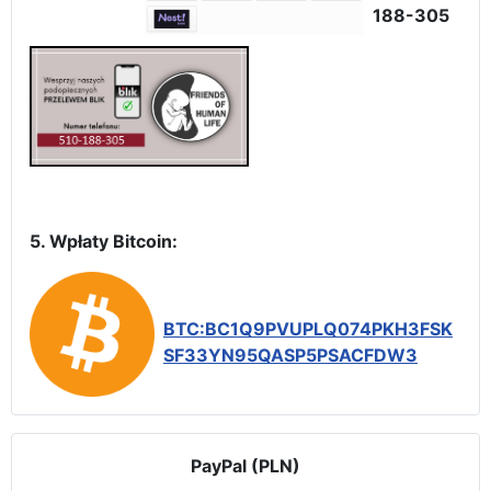
188-305
5. Wpłaty Bitcoin:
BTC:BC1Q9PVUPLQ074PKH3FSK
SF33YN95QASP5PSACFDW3
PayPal (PLN)