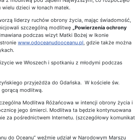
nęła z modlitwą pod Sądem Najwyższym, co rozpoczęło
wielu dzieci w łonach matek.
worzą liderzy ruchów obrony życia, mając świadomość,
ainicjowali szczególną modlitwę
„Powierzenia ochrony
mawiana podczas wizyt Matki Bożej w Ikonie
 stronie
www.odoceanudooceanu.pl
, gdzie także można
ykach.
izycie we Włoszech i spotkaniu z młodymi podczas
zyńskiego przyjeżdża do Gdańska. W kościele św.
i gorącą modlitwą.
zczególna Modlitwa Różańcowa w intencji obrony życia i
ocznicę jego śmierci. Modlitwa ta będzie kontynuowana
nie za pośrednictwem Internetu. (szczegółowy komunikat
eanu do Oceanu” weźmie udział w Narodowym Marszu