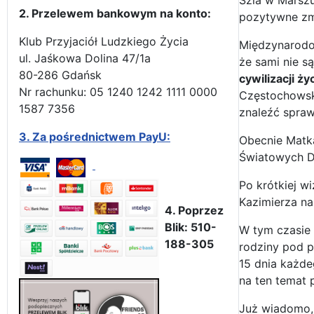
Szla w Marszu
2. Przelewem bankowym na konto:
pozytywne zm
Klub Przyjaciół Ludzkiego Życia
Międzynarodow
ul. Jaśkowa Dolina 47/1a
że sami nie s
80-286 Gdańsk
cywilizacji ży
Nr rachunku: 05 1240 1242 1111 0000
Częstochowski
1587 7356
znaleźć spraw
3.
Za pośrednictwem PayU:
Obecnie Matka
Światowych Dn
Po krótkiej w
Kazimierza na
4. Poprzez
Blik: 510-
W tym czasie 
188-305
rodziny pod p
15 dnia każde
na ten temat 
Już wiadomo,