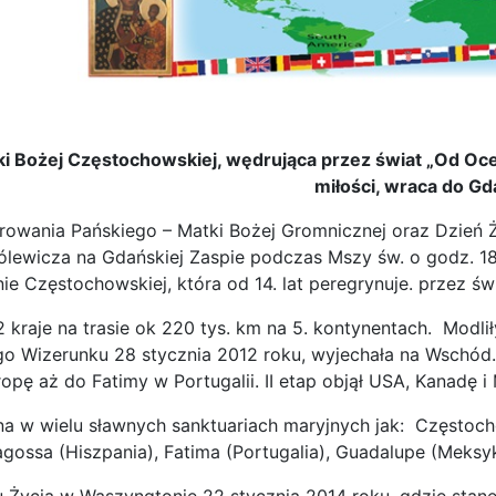
ki Bożej Częstochowskiej, wędrująca przez świat „Od Ocea
miłości, wraca do Gd
rowania Pańskiego – Matki Bożej Gromnicznej oraz Dzień Ż
ólewicza na Gdańskiej Zaspie podczas Mszy św. o godz. 18.
ie Częstochowskiej, która od 14. lat peregrynuje. przez św
 kraje na trasie ok 220 tys. km na 5. kontynentach. Modlił
go Wizerunku 28 stycznia 2012 roku, wyjechała na Wschó
ropę aż do Fatimy w Portugalii. II etap objął USA, Kanadę 
a w wielu sławnych sanktuariach maryjnych jak: Częstocho
agossa (Hiszpania), Fatima (Portugalia), Guadalupe (Meksyk)