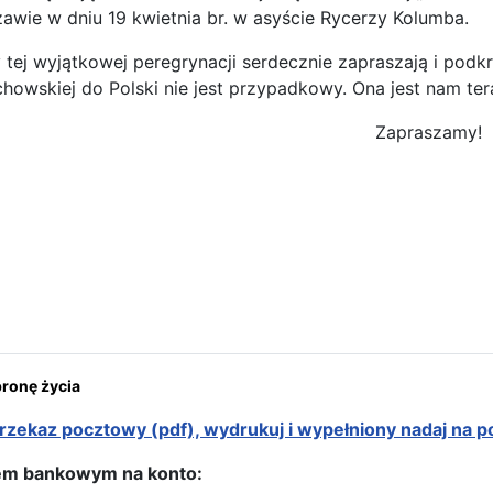
awie w dniu 19 kwietnia br. w asyście Rycerzy Kolumba.
 tej wyjątkowej peregrynacji serdecznie zapraszają i podkr
howskiej do Polski nie jest przypadkowy. Ona jest nam ter
Zapraszamy!
Ewa Kowalewska – Hu
ona: Dom Maryi
onę życia
rzekaz pocztowy (pdf), wydrukuj i wypełniony nadaj na p
em bankowym na konto: