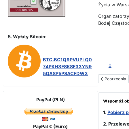
Życia w Warsz
Organizatorzy
Bożej Częstoc
5. Wpłaty Bitcoin:
BTC:BC1Q9PVUPLQ0
0
74PKH3FSKSF33YN9
5QASP5PSACFDW3
Poprzednia str
Poprzednia
PayPal (PLN)
Wspomóż obr
1.
Pobierz p
2. Przelew
PayPal € (Euro)