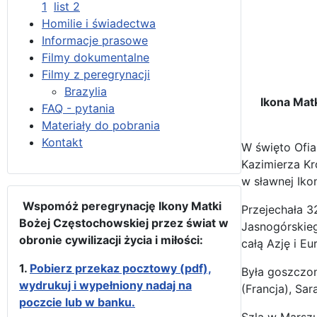
1
list 2
Homilie i świadectwa
Informacje prasowe
Filmy dokumentalne
Filmy z peregrynacji
Brazylia
Ikona Mat
FAQ - pytania
Materiały do pobrania
Kontakt
W święto Ofia
Kazimierza Kr
w sławnej Ikon
Wspomóż peregrynację Ikony Matki
Przejechała 32
Bożej Częstochowskiej przez świat w
Jasnogórskie
obronie cywilizacji życia i miłości:
całą Azję i Eu
1.
Pobierz przekaz pocztowy (pdf),
Była goszczon
wydrukuj i wypełniony nadaj na
(Francja), Sar
poczcie lub w banku.