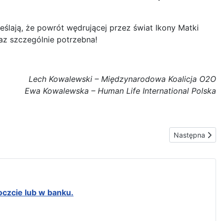
eślają, że powrót wędrującej przez świat Ikony Matki
az szczególnie potrzebna!
Lech Kowalewski – Międzynarodowa Koalicja O2O
man Life International Polska
Następna stron
Następna
oczcie lub w banku.