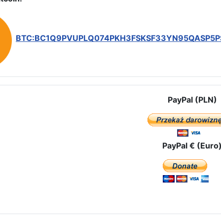
BTC:BC1Q9PVUPLQ074PKH3FSKSF33YN95QASP5
PayPal (PLN)
PayPal € (Euro