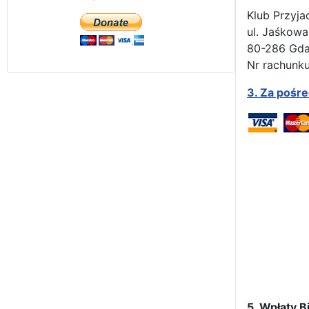
Klub Przyja
ul. Jaśkowa
80-286 Gd
Nr rachunku
3.
Za pośr
5. Wpłaty Bi