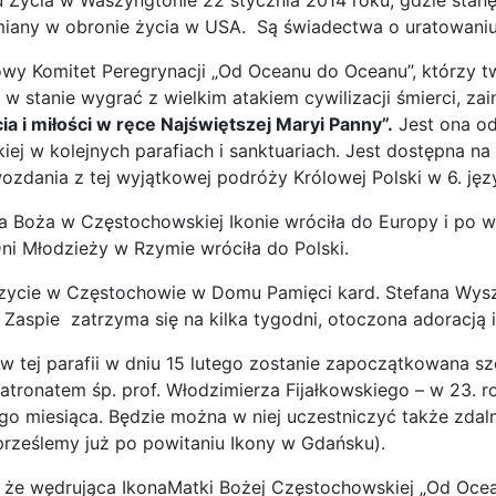
 Życia w Waszyngtonie 22 stycznia 2014 roku, gdzie sta
iany w obronie życia w USA. Są świadectwa o uratowaniu 
y Komitet Peregrynacji „Od Oceanu do Oceanu”, którzy t
ą w stanie wygrać z wielkim atakiem cywilizacji śmierci, z
cia i miłości w ręce Najświętszej Maryi Panny”.
Jest ona od
ej w kolejnych parafiach i sanktuariach. Jest dostępna na
ozdania z tej wyjątkowej podróży Królowej Polski w 6. jęz
 Boża w Częstochowskiej Ikonie wróciła do Europy i po w
i Młodzieży w Rzymie wróciła do Polski.
izycie w Częstochowie w Domu Pamięci kard. Stefana Wys
 Zaspie zatrzyma się na kilka tygodni, otoczona adoracją 
w tej parafii w dniu 15 lutego zostanie zapoczątkowana s
atronatem śp. prof. Włodzimierza Fijałkowskiego – w 23. r
go miesiąca. Będzie można w niej uczestniczyć także zdal
prześlemy już po powitaniu Ikony w Gdańsku).
 że wędrująca IkonaMatki Bożej Częstochowskiej „Od Oc