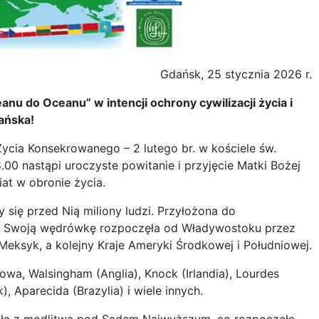
Gdańsk, 25 stycznia 2026 r.
nu do Oceanu” w intencji ochrony cywilizacji życia i
ańska!
ycia Konsekrowanego – 2 lutego br. w kościele św.
00 nastąpi uroczyste powitanie i przyjęcie Matki Bożej
iat w obronie życia.
y się przed Nią miliony ludzi. Przyłożona do
d. Swoją wędrówkę rozpoczęła od Władywostoku przez
i Meksyk, a kolejny Kraje Ameryki Środkowej i Południowej.
wa, Walsingham (Anglia), Knock (Irlandia), Lourdes
, Aparecida (Brazylia) i wiele innych.