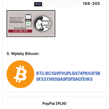
188-305
5. Wpłaty Bitcoin:
BTC:BC1Q9PVUPLQ074PKH3FSK
SF33YN95QASP5PSACFDW3
PayPal (PLN)