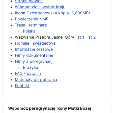
Strona główna
Wiadomości - wybór kraju
Ikona Częstochowska kopia (6,638MB)
Powierzenie NMP
Trasa i terminarz
Polska
Wezwanie Przeora Jasnej Góry
list 1
list 2
Homilie i świadectwa
Informacje prasowe
Filmy dokumentalne
Filmy z peregrynacji
Brazylia
FAQ - pytania
Materiały do pobrania
Kontakt
Wspomóż peregrynację Ikony Matki Bożej