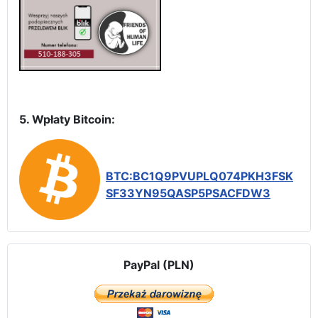
5. Wpłaty Bitcoin:
BTC:BC1Q9PVUPLQ074PKH3FSK
SF33YN95QASP5PSACFDW3
PayPal (PLN)