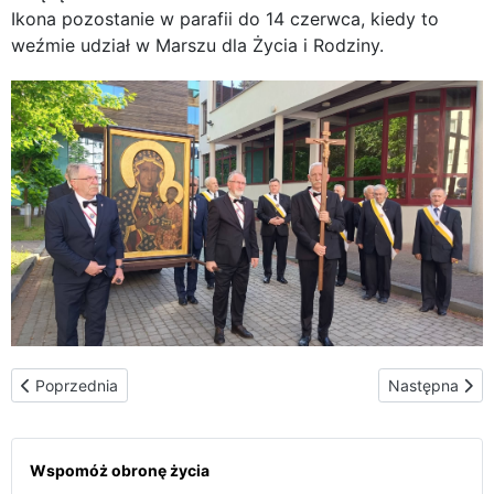
Ikona pozostanie w parafii do 14 czerwca, kiedy to
weźmie udział w Marszu dla Życia i Rodziny.
Poprzednia strona: Wyjątkowy czas łaski: Peregrynacja Ikony od
Następna stro
Poprzednia
Następna
Wspomóż obronę życia