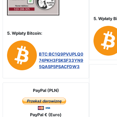
5. Wpłaty Bi
5. Wpłaty Bitcoin:
BTC:BC1Q9PVUPLQ0
74PKH3FSKSF33YN9
5QASP5PSACFDW3
PayPal (PLN)
PayPal € (Euro)