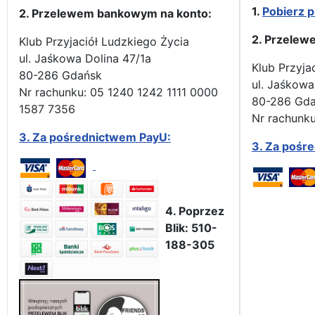
1.
Pobierz p
2. Przelewem bankowym na konto:
2. Przelew
Klub Przyjaciół Ludzkiego Życia
ul. Jaśkowa Dolina 47/1a
Klub Przyja
80-286 Gdańsk
ul. Jaśkowa
Nr rachunku: 05 1240 1242 1111 0000
80-286 Gd
1587 7356
Nr rachunku
3.
Za pośrednictwem PayU:
3.
Za pośr
4. Poprzez
Blik: 510-
188-305