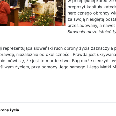
w przepięknej katedrze 
prepozyt kapituły kated
heroicznego obrońcy wia
za swoją nieugiętą pos
prześladowany, a nawet 
Słowenia może istnieć ty
elj reprezentująca słoweński ruch obrony życia zaznaczyła
prawdę, niezależnie od okoliczności. Prawda jest ukrywana
 nie mówi się, że jest to morderstwo. Bóg może uleczyć 
śliwym życiem, przy pomocy Jego samego i Jego Matki Ma
ona: Między Słowenią a Chorwacją
onę życia