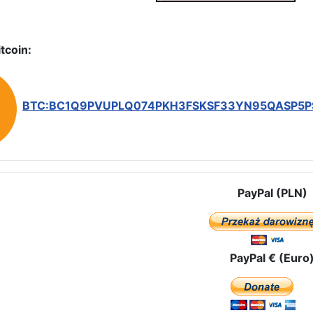
tcoin:
BTC:BC1Q9PVUPLQ074PKH3FSKSF33YN95QASP5
PayPal (PLN)
PayPal € (Euro