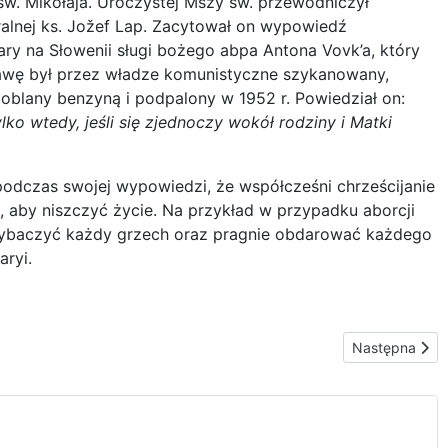
św. Mikołaja. Uroczystej Mszy św. przewodniczył
ralnej ks. Jožef Lap. Zacytował on wypowiedź
ry na Słowenii sługi bożego abpa Antona Vovk’a, który
tawę był przez władze komunistyczne szykanowany,
oblany benzyną i podpalony w 1952 r. Powiedział on:
lko wtedy, jeśli się zjednoczy wokół rodziny i Matki
 podczas swojej wypowiedzi, że współcześni chrześcijanie
, aby niszczyć życie. Na przykład w przypadku aborcji
i wybaczyć każdy grzech oraz pragnie obdarować każdego
ryi.
Następna stro
Następna