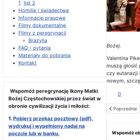
1
list 2
Homilie i świadectwa
Informacje prasowe
Filmy dokumentalne
Filmy z peregrynacji
Brazylia
Bożej.
FAQ - pytania
Materiały do pobrania
Valentina Pik
Kontakt
muszą głosić 
czy eutanazji
nowym, szczę
Wspomóż peregrynację Ikony Matki
0
Bożej Częstochowskiej przez świat w
obronie cywilizacji życia i miłości:
Poprzednia str
Poprzednia
1.
Pobierz przekaz pocztowy (pdf),
wydrukuj i wypełniony nadaj na
Wspomóż obr
poczcie lub w banku.