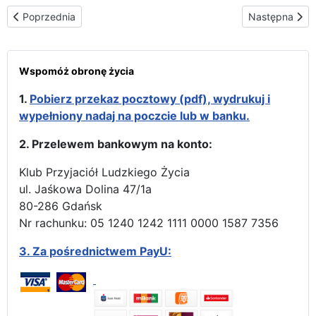
Poprzednia strona: „Oto Matka Twoja” – VI. Światowy Kongres Mo
Następna stro
Poprzednia
Następna
Wspomóż obronę życia
1.
Pobierz przekaz pocztowy (pdf), wydrukuj i
wypełniony nadaj na poczcie lub w banku.
2. Przelewem bankowym na konto:
Klub Przyjaciół Ludzkiego Życia
ul. Jaśkowa Dolina 47/1a
80-286 Gdańsk
Nr rachunku: 05 1240 1242 1111 0000 1587 7356
3.
Za pośrednictwem PayU: