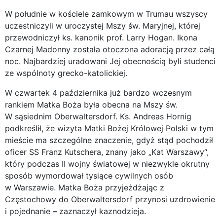
W południe w kościele zamkowym w Trumau wszyscy
uczestniczyli w uroczystej Mszy św. Maryjnej, której
przewodniczył ks. kanonik prof. Larry Hogan. Ikona
Czarnej Madonny została otoczona adoracją przez całą
noc. Najbardziej uradowani Jej obecnością byli studenci
ze wspólnoty grecko-katolickiej.
W czwartek 4 października już bardzo wczesnym
rankiem Matka Boża była obecna na Mszy św.
W sąsiednim Oberwaltersdorf. Ks. Andreas Hornig
podkreślił, że wizyta Matki Bożej Królowej Polski w tym
mieście ma szczególne znaczenie, gdyż stąd pochodził
oficer SS Franz Kutschera, znany jako „Kat Warszawy“,
który podczas II wojny światowej w niezwykle okrutny
sposób wymordował tysiące cywilnych osób
w Warszawie. Matka Boża przyjeżdżając z
Częstochowy do Oberwaltersdorf przynosi uzdrowienie
i pojednanie
–
zaznaczył kaznodzieja.