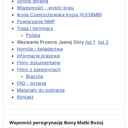
Strona główna
Wiadomości - wybór kraju
Ikona Częstochowska kopia (6,638MB)
Powierzenie NMP
Trasa i terminarz
Polska
Wezwanie Przeora Jasnej Góry
list 1
list 2
Homilie i świadectwa
Informacje prasowe
Filmy dokumentalne
Filmy z peregrynacji
Brazylia
FAQ - pytania
Materiały do pobrania
Kontakt
Wspomóż peregrynację Ikony Matki Bożej