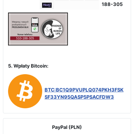
188-305
5. Wpłaty Bitcoin:
BTC:BC1Q9PVUPLQ074PKH3FSK
SF33YN95QASP5PSACFDW3
PayPal (PLN)