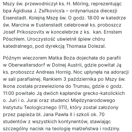
Mszy św. przewodniczył ks. H. Möring, reprezentując
bpa Ägidiusa J. Zsifkovics’a – ordynariusza diecezji
Eisenstadt. Kolejną Mszę św. O godz. 18:00 w katedrze
św. Marcina w Eustenstadt celebrował ks. proboszcz
Josef Prikoszovits w koncelebrze z ks. kan. Ernstem
Pöschlem. Uroczystość uświetnił śpiew chóru
katedralnego, pod dyrekcją Thomasa Dolezal.
Późnym wieczorem Matka Boża dojechała do parafii
w Oberwaltersdorf w Dolnej Austrii, gdzie powitał Ją
ks. proboszcz Andreas Hornig. Noc upłynęła na adoracji
w sali parafialnej. Rankiem 3 października po Mszy św.
Ikona została przewieziona do Trumau, gdzie o godz.
11:00 powitało Ją dwóch kapłanów grecko-katolickich
o. Juri i o. Jurai oraz studenci Międzynarodowego
Instytutu Teologicznego (ITI), który został założony
przez papieża bł. Jana Pawła II i szkoli ok. 70
studentów z wszystkich kontynentów, stawiając
szczególny nacisk na teologię małżeństwa i rodziny.