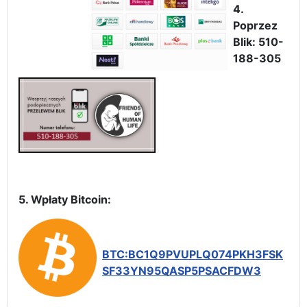
4.
Poprzez
Blik: 510-
188-305
5. Wpłaty Bitcoin:
BTC:BC1Q9PVUPLQ074PKH3FSK
SF33YN95QASP5PSACFDW3