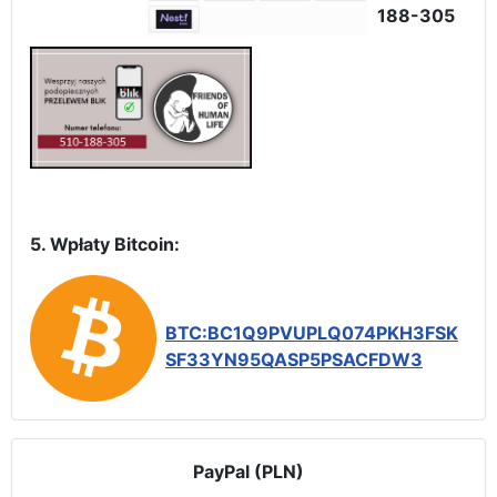
188-305
5. Wpłaty Bitcoin:
BTC:BC1Q9PVUPLQ074PKH3FSK
SF33YN95QASP5PSACFDW3
PayPal (PLN)