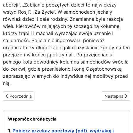
aborcji”, „Zabijanie poczętych dzieci to największy
wstyd Rosji”. „Za Życie”. W samochodach jechały
również dzieci i całe rodziny. Znamienna była reakcja
wielu kierowców mijających tę szczególną kolumnę,
którzy trąbili i machali wyrażając swoje uznanie i
solidarność. Policja nie ingerowała, ponieważ
organizatorzy długo zabiegali o uzyskanie zgody na ten
przejazd i w końcu ją otrzymali. Po przejechaniu
pełnego koła obwodnicy kolumna samochodów wróciła
do cerkwi, gdzie przeniesiono Ikonę Częstochowską
zapraszając wiernych do indywidualnej modlitwy przed
nią.
Poprzednia strona: Matka Boża w Ikonie Częstochowskiej pojech
Następna stron
Poprzednia
Następna
Wspomóż obronę życia
1.
Pobierz przekaz pocztowy (pdf), wydrukuj i