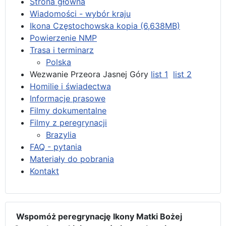
Strona główna
Wiadomości - wybór kraju
Ikona Częstochowska kopia (6,638MB)
Powierzenie NMP
Trasa i terminarz
Polska
Wezwanie Przeora Jasnej Góry
list 1
list 2
Homilie i świadectwa
Informacje prasowe
Filmy dokumentalne
Filmy z peregrynacji
Brazylia
FAQ - pytania
Materiały do pobrania
Kontakt
Wspomóż peregrynację Ikony Matki Bożej