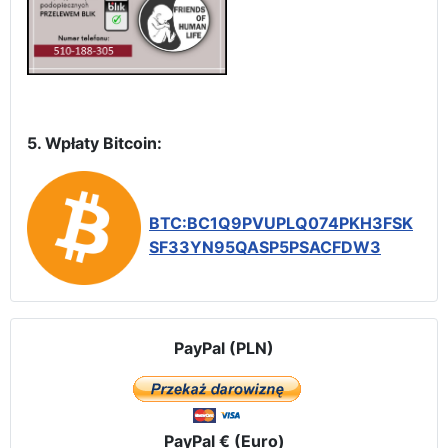
5. Wpłaty Bitcoin:
BTC:BC1Q9PVUPLQ074PKH3FSK
SF33YN95QASP5PSACFDW3
PayPal (PLN)
PayPal € (Euro)