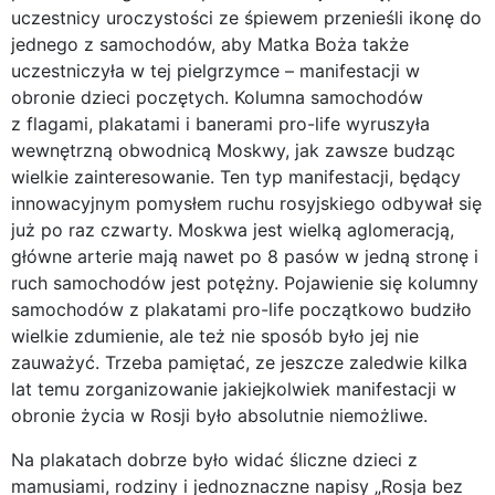
uczestnicy uroczystości ze śpiewem przenieśli ikonę do
jednego z samochodów, aby Matka Boża także
uczestniczyła w tej pielgrzymce – manifestacji w
obronie dzieci poczętych. Kolumna samochodów
z flagami, plakatami i banerami pro-life wyruszyła
wewnętrzną obwodnicą Moskwy, jak zawsze budząc
wielkie zainteresowanie. Ten typ manifestacji, będący
innowacyjnym pomysłem ruchu rosyjskiego odbywał się
już po raz czwarty. Moskwa jest wielką aglomeracją,
główne arterie mają nawet po 8 pasów w jedną stronę i
ruch samochodów jest potężny. Pojawienie się kolumny
samochodów z plakatami pro-life początkowo budziło
wielkie zdumienie, ale też nie sposób było jej nie
zauważyć. Trzeba pamiętać, ze jeszcze zaledwie kilka
lat temu zorganizowanie jakiejkolwiek manifestacji w
obronie życia w Rosji było absolutnie niemożliwe.
Na plakatach dobrze było widać śliczne dzieci z
mamusiami, rodziny i jednoznaczne napisy „Rosja bez