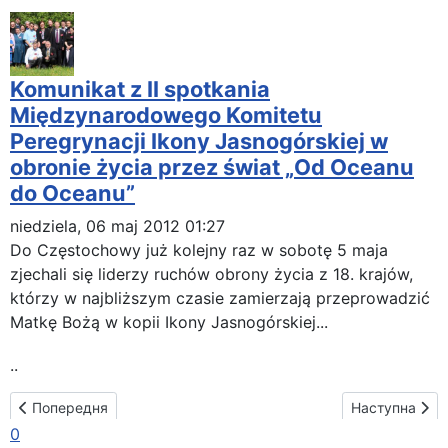
Komunikat z II spotkania
Międzynarodowego Komitetu
Peregrynacji Ikony Jasnogórskiej w
obronie życia przez świat „Od Oceanu
do Oceanu”
niedziela, 06 maj 2012 01:27
Do Częstochowy już kolejny raz w sobotę 5 maja
zjechali się liderzy ruchów obrony życia z 18. krajów,
którzy w najbliższym czasie zamierzają przeprowadzić
Matkę Bożą w kopii Ikony Jasnogórskiej...
..
Попередня стаття: Маршрут паломництва в Уругваї
Наступна стат
Попередня
Наступна
0