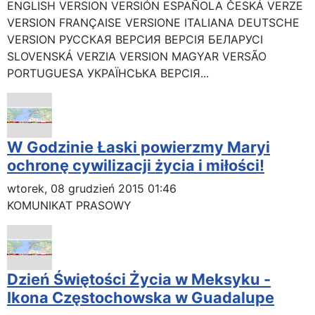
ENGLISH VERSION VERSIÓN ESPAÑOLA ČESKÁ VERZE
VERSION FRANÇAISE VERSIONE ITALIANA DEUTSCHE
VERSION РУССКАЯ BЕРСИЯ BEPCIЯ БЕЛАРУСІ
SLOVENSKÁ VERZIA VERSION MAGYAR VERSÃO
PORTUGUESA УКРАЇНСЬКА ВЕРСІЯ...
W Godzinie Łaski powierzmy Maryi
ochronę cywilizacji życia i miłości!
wtorek, 08 grudzień 2015 01:46
KOMUNIKAT PRASOWY
Dzień Świętości Życia w Meksyku -
Ikona Częstochowska w Guadalupe