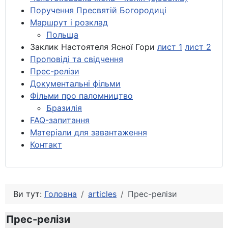
Поручення Пресвятій Богородиці
Маршрут і розклад
Польща
Заклик Настоятеля Ясної Гори
лист 1
лист 2
Проповіді та свідчення
Прес-релізи
Документальні фільми
Фільми про паломництво
Бразилія
FAQ-запитання
Матеріали для завантаження
Контакт
Ви тут:
Головна
articles
Прес-релізи
Прес-релізи