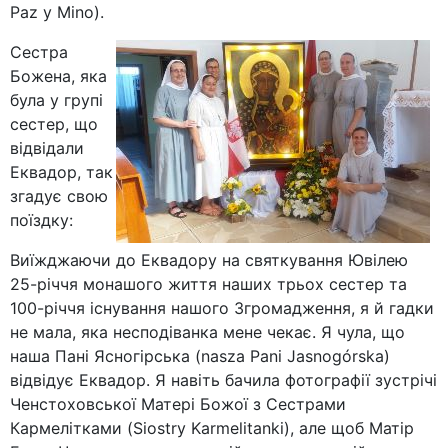
Paz y Mino).
Сестра
Божена, яка
була у групі
сестер, що
відвідали
Еквадор, так
згадує свою
поїздку:
Виїжджаючи до Еквадору на святкування Ювілею
25-річчя монашого життя наших трьох сестер та
100-річчя існування нашого Згромадження, я й гадки
не мала, яка несподіванка мене чекає. Я чула, що
наша Пані Ясногірська (nasza Pani Jasnogórska)
відвідує Еквадор. Я навіть бачила фотографії зустрічі
Ченстоховської Матері Божої з Сестрами
Кармелітками (Siostry Karmelitanki), але щоб Матір