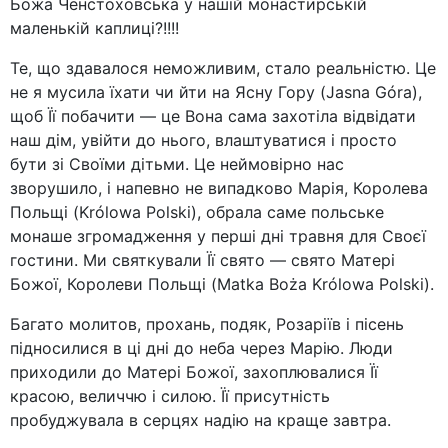
Божа Ченстоховська у нашій монастирській
маленькій каплиці?!!!!
Те, що здавалося неможливим, стало реальністю. Це
не я мусила їхати чи йти на Ясну Гору (Jasna Góra),
щоб Її побачити — це Вона сама захотіла відвідати
наш дім, увійти до нього, влаштуватися і просто
бути зі Своїми дітьми. Це неймовірно нас
зворушило, і напевно не випадково Марія, Королева
Польщі (Królowa Polski), обрала саме польське
монаше згромадження у перші дні травня для Своєї
гостини. Ми святкували Її свято — свято Матері
Божої, Королеви Польщі (Matka Boża Królowa Polski).
Багато молитов, прохань, подяк, Розаріїв і пісень
підносилися в ці дні до неба через Марію. Люди
приходили до Матері Божої, захоплювалися Її
красою, величчю і силою. Її присутність
пробуджувала в серцях надію на краще завтра.