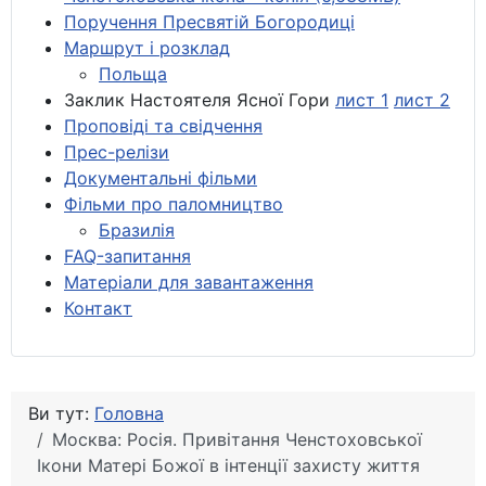
Поручення Пресвятій Богородиці
Маршрут і розклад
Польща
Заклик Настоятеля Ясної Гори
лист 1
лист 2
Проповіді та свідчення
Прес-релізи
Документальні фільми
Фільми про паломництво
Бразилія
FAQ-запитання
Матеріали для завантаження
Контакт
Ви тут:
Головна
Москва: Росія. Привітання Ченстоховської
Ікони Матері Божої в інтенції захисту життя