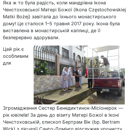
Яка ж то була радість, коли мандрівна Ікона
Ченстоховської Матері Божої (Ikona Częstochowskiej
Matki Bożej) завітала до їхнього монастирського
дому! Це сталося 1–5 травня 2017 року. Ікона була
виставлена в монастирській каплиці, де її
безперервно адорували.
Цей рік є
особливим
для
Згромадження Сестер Бенедиктинок-Місіонерок —
рік ювілеїв! За день до візиту Матері Божої в Іконі
Ченстоховській, єпископ Бертрам Вік (bp. Bertram
Wick) з дієцезії Санто-Домінго відслужив урочисту,