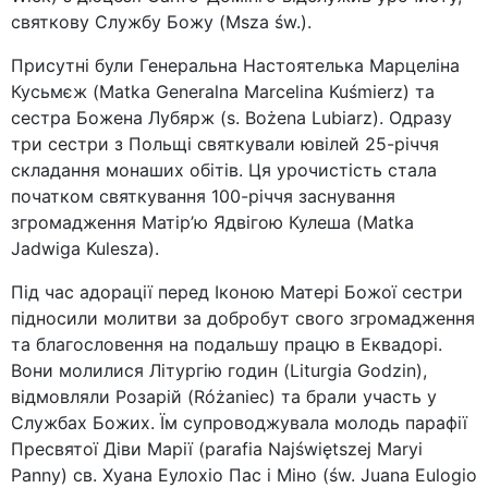
святкову Службу Божу (Msza św.).
Присутні були Генеральна Настоятелька Марцеліна
Кусьмєж (Matka Generalna Marcelina Kuśmierz) та
сестра Божена Лубярж (s. Bożena Lubiarz). Одразу
три сестри з Польщі святкували ювілей 25-річчя
складання монаших обітів. Ця урочистість стала
початком святкування 100-річчя заснування
згромадження Матір’ю Ядвігою Кулеша (Matka
Jadwiga Kulesza).
Під час адорації перед Іконою Матері Божої сестри
підносили молитви за добробут свого згромадження
та благословення на подальшу працю в Еквадорі.
Вони молилися Літургію годин (Liturgia Godzin),
відмовляли Розарій (Różaniec) та брали участь у
Службах Божих. Їм супроводжувала молодь парафії
Пресвятої Діви Марії (parafia Najświętszej Maryi
Panny) св. Хуана Еулохіо Пас і Міно (św. Juana Eulogio