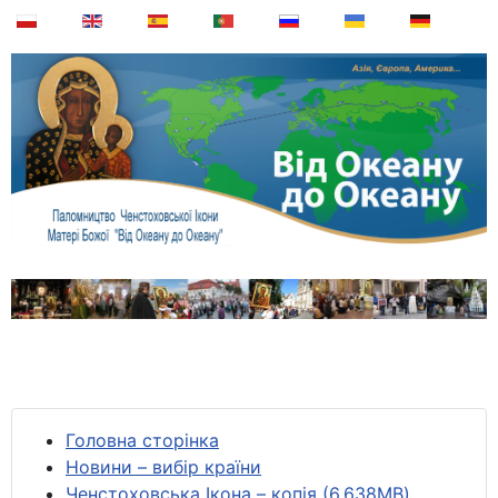
Головна сторінка
Новини – вибір країни
Ченстоховська Ікона – копія (6,638MB)