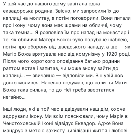
У цей час до нашого дому завітала одна
еквадорська родина. Звісно, ми запросили їх до
каплиці на молитву, а потім поговорили. Вони питали
про Ікону: чому вона має шрами на обличчі, чому
така темна… Я розповіла їм про напад на монастир і
те, як обличчя Матері Божої було порубане шаблею,
потім про оборону від шведського нападу, а ще — як
Матір Божа врятувала нас від комунізму у 1920 році.
Після мого короткого оповідання батько родини
раптом встав і запитав, чи може знову зайти до
каплиці… — звичайно — відповіли ми. Він увійшов і
довго молився. Напевно подумав, що коли ця Мати
Божа така сильна, то до Неї треба звертатися
негайно...
Інші люди, які в той час відвідували наш дім, охоче
адорували Ікону. Ми всім пояснювали, чому Марія в
Ченстоховській Іконі відвідує Еквадор. Адже Вона
мандрує з метою захисту цивілізації життя і любові.