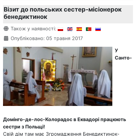
Візит до польських сестер-місіонерок
бенедиктинок
Деталі
Також у наявності:
Опубліковано: 05 травня 2017
У
Санто-
Домінго-де-лос-Колорадос в Еквадорі працюють
сестри з Польщі!
Свій дім там має Згромадження Бенедиктинок-