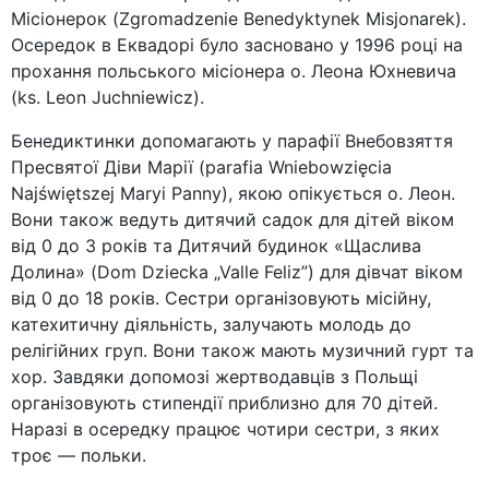
Місіонерок (Zgromadzenie Benedyktynek Misjonarek).
Осередок в Еквадорі було засновано у 1996 році на
прохання польського місіонера о. Леона Юхневича
(ks. Leon Juchniewicz).
Бенедиктинки допомагають у парафії Внебовзяття
Пресвятої Діви Марії (parafia Wniebowzięcia
Najświętszej Maryi Panny), якою опікується о. Леон.
Вони також ведуть дитячий садок для дітей віком
від 0 до 3 років та Дитячий будинок «Щаслива
Долина» (Dom Dziecka „Valle Feliz”) для дівчат віком
від 0 до 18 років. Сестри організовують місійну,
катехитичну діяльність, залучають молодь до
релігійних груп. Вони також мають музичний гурт та
хор. Завдяки допомозі жертводавців з Польщі
організовують стипендії приблизно для 70 дітей.
Наразі в осередку працює чотири сестри, з яких
троє — польки.