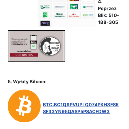
4.
Poprzez
Blik: 510-
188-305
5. Wpłaty Bitcoin:
BTC:BC1Q9PVUPLQ074PKH3FSK
SF33YN95QASP5PSACFDW3