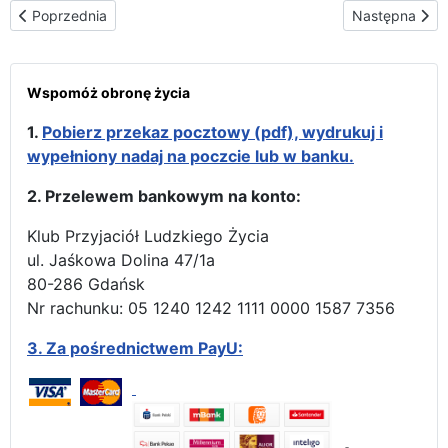
Poprzednia strona: Wezwanie Przeora Jasnej Góry - 26.09.2014 r
Następna stron
Poprzednia
Następna
Wspomóż obronę życia
1.
Pobierz przekaz pocztowy (pdf), wydrukuj i
wypełniony nadaj na poczcie lub w banku.
2. Przelewem bankowym na konto:
Klub Przyjaciół Ludzkiego Życia
ul. Jaśkowa Dolina 47/1a
80-286 Gdańsk
Nr rachunku: 05 1240 1242 1111 0000 1587 7356
3.
Za pośrednictwem PayU: