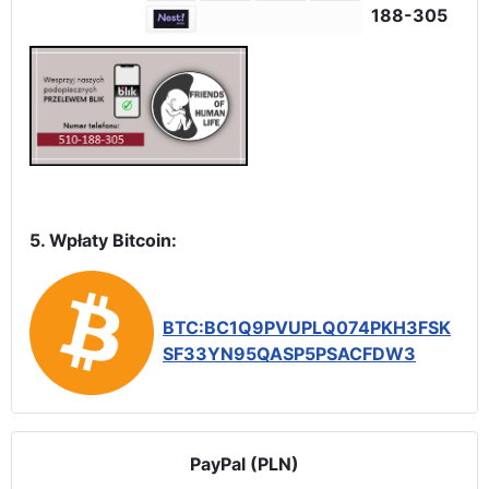
188-305
5. Wpłaty Bitcoin:
BTC:BC1Q9PVUPLQ074PKH3FSK
SF33YN95QASP5PSACFDW3
PayPal (PLN)