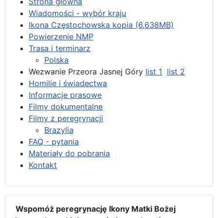
Strona główna
Wiadomości - wybór kraju
Ikona Częstochowska kopia (6,638MB)
Powierzenie NMP
Trasa i terminarz
Polska
Wezwanie Przeora Jasnej Góry
list 1
list 2
Homilie i świadectwa
Informacje prasowe
Filmy dokumentalne
Filmy z peregrynacji
Brazylia
FAQ - pytania
Materiały do pobrania
Kontakt
Wspomóż peregrynację Ikony Matki Bożej