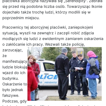
placówka aborcyjna nazywała się „Serendipity”. Zebrała
się przed nią podobna liczba osób. Towarzysząc Ikonie
dojechało także trochę ludzi, którzy modlili się w
poprzednim miejscu.
Pracownicy tej aborcyjnej placówki, zaniepokojeni
sytuacją, wyszli na zewnątrz i zaczęli robić zdjęcia
modlących się ludzi z ewidentnym zamiarem oskarżenia
o zakłócanie ich pracy
. Wezwali także policję,
zarzucając,
że
manifestujący
ludzie blokują
wjazd do ich
budynku.
Oskarżenie to
było jednak
fałszywe.
Podczas, gdy