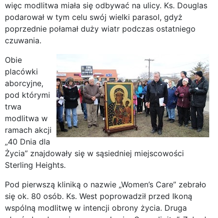
więc modlitwa miała się odbywać na ulicy. Ks. Douglas
podarował w tym celu swój wielki parasol, gdyż
poprzednie połamał duży wiatr podczas ostatniego
czuwania.
Obie
placówki
aborcyjne,
pod którymi
trwa
modlitwa w
ramach akcji
„40 Dnia dla
Życia” znajdowały się w sąsiedniej miejscowości
Sterling Heights.
Pod pierwszą kliniką o nazwie „Women’s Care” zebrało
się ok. 80 osób. Ks. West poprowadził przed Ikoną
wspólną modlitwę w intencji obrony życia. Druga