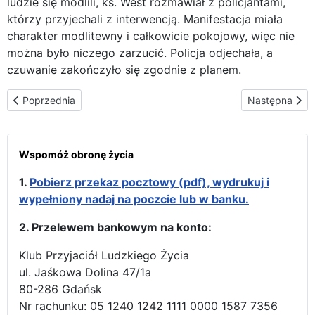
ludzie się modlili, ks. West rozmawiał z policjantami,
którzy przyjechali z interwencją. Manifestacja miała
charakter modlitewny i całkowicie pokojowy, więc nie
można było niczego zarzucić. Policja odjechała, a
czuwanie zakończyło się zgodnie z planem.
Poprzednia strona: W parafii p.w. Matki Bożej Częstochowskiej St
Następna stron
Poprzednia
Następna
Wspomóż obronę życia
1.
Pobierz przekaz pocztowy (pdf), wydrukuj i
wypełniony nadaj na poczcie lub w banku.
2. Przelewem bankowym na konto:
Klub Przyjaciół Ludzkiego Życia
ul. Jaśkowa Dolina 47/1a
80-286 Gdańsk
Nr rachunku: 05 1240 1242 1111 0000 1587 7356