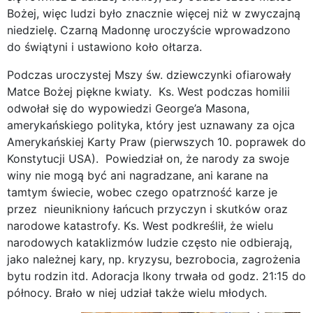
Bożej, więc ludzi było znacznie więcej niż w zwyczajną
niedzielę. Czarną Madonnę uroczyście wprowadzono
do świątyni i ustawiono koło ołtarza.
Podczas uroczystej Mszy św. dziewczynki ofiarowały
Matce Bożej piękne kwiaty. Ks. West podczas homilii
odwołał się do wypowiedzi George’a Masona,
amerykańskiego polityka, który jest uznawany za ojca
Amerykańskiej Karty Praw (pierwszych 10. poprawek do
Konstytucji USA). Powiedział on, że narody za swoje
winy nie mogą być ani nagradzane, ani karane na
tamtym świecie, wobec czego opatrzność karze je
przez nieunikniony łańcuch przyczyn i skutków oraz
narodowe katastrofy. Ks. West podkreślił, że wielu
narodowych kataklizmów ludzie często nie odbierają,
jako należnej kary, np. kryzysu, bezrobocia, zagrożenia
bytu rodzin itd. Adoracja Ikony trwała od godz. 21:15 do
północy. Brało w niej udział także wielu młodych.