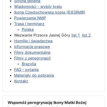
Strona główna
Wiadomości - wybór kraju
Ikona Częstochowska kopia (6,638MB)
Powierzenie NMP
Trasa i terminarz
Polska
Wezwanie Przeora Jasnej Góry
list 1
list 2
Homilie i świadectwa
Informacje prasowe
Filmy dokumentalne
Filmy z peregrynacji
Brazylia
FAQ - pytania
Materiały do pobrania
Kontakt
Wspomóż peregrynację Ikony Matki Bożej