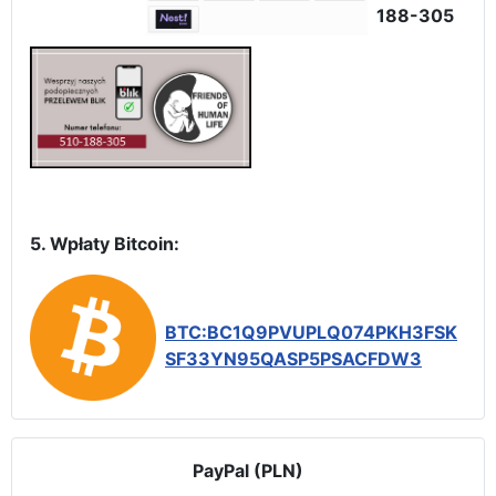
188-305
5. Wpłaty Bitcoin:
BTC:BC1Q9PVUPLQ074PKH3FSK
SF33YN95QASP5PSACFDW3
PayPal (PLN)