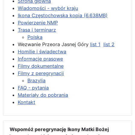
Strona główna
Wiadomości - wybór kraju
Ikona Częstochowska kopia (6,638MB)
Powierzenie NMP
Trasa i terminarz
Polska
Wezwanie Przeora Jasnej Góry
list 1
list 2
Homilie i świadectwa
Informacje prasowe
Filmy dokumentalne
Filmy z peregrynacji
Brazylia
FAQ - pytania
Materiały do pobrania
Kontakt
Wspomóż peregrynację Ikony Matki Bożej