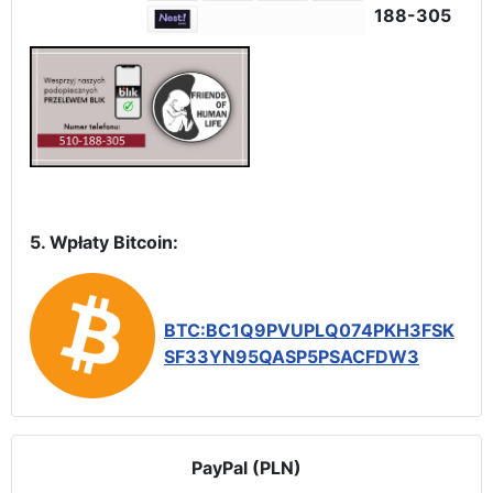
188-305
5. Wpłaty Bitcoin:
BTC:BC1Q9PVUPLQ074PKH3FSK
SF33YN95QASP5PSACFDW3
PayPal (PLN)