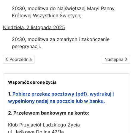
20:30, modlitwa do Najświętszej Maryi Panny,
Królowej Wszystkich Świętych;
Niedziela, 2 listopada 2025
20:30, modlitwa za zmarłych i zakończenie
peregrynacji.
Poprzednia strona: Trasa peregrynacji w Chorwacji
Następna stron
Poprzednia
Następna
Wspomóż obronę życia
1.
Pobierz przekaz pocztowy (pdf), wydrukuj i
wypełniony nadaj na poczcie lub w banku.
2. Przelewem bankowym na konto:
Klub Przyjaciół Ludzkiego Życia
ul. Jaśkowa Dolina 47/1a