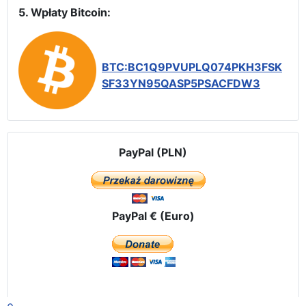
5. Wpłaty Bitcoin:
BTC:BC1Q9PVUPLQ074PKH3FSK
SF33YN95QASP5PSACFDW3
PayPal (PLN)
PayPal € (Euro)