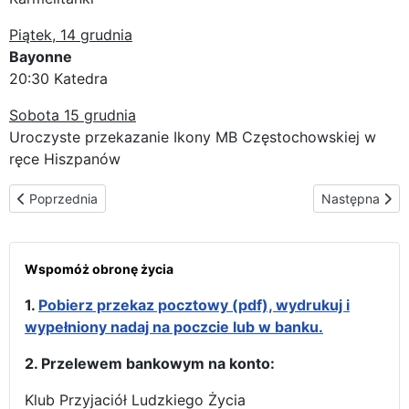
Piątek, 14 grudnia
Bayonne
20:30 Katedra
Sobota 15 grudnia
Uroczyste przekazanie Ikony MB Częstochowskiej w
ręce Hiszpanów
Poprzednia strona: Trasa peregrynacji w Irlandii
Następna stro
Poprzednia
Następna
Wspomóż obronę życia
1.
Pobierz przekaz pocztowy (pdf), wydrukuj i
wypełniony nadaj na poczcie lub w banku.
2. Przelewem bankowym na konto:
Klub Przyjaciół Ludzkiego Życia