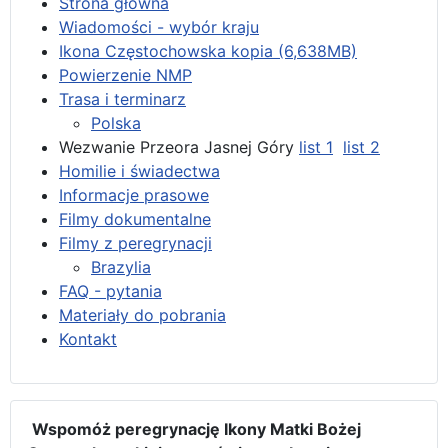
Strona główna
Wiadomości - wybór kraju
Ikona Częstochowska kopia (6,638MB)
Powierzenie NMP
Trasa i terminarz
Polska
Wezwanie Przeora Jasnej Góry
list 1
list 2
Homilie i świadectwa
Informacje prasowe
Filmy dokumentalne
Filmy z peregrynacji
Brazylia
FAQ - pytania
Materiały do pobrania
Kontakt
Wspomóż peregrynację Ikony Matki Bożej