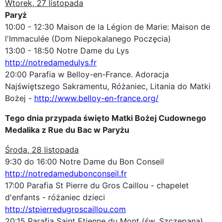
Wtorek, 27 listopada
Paryż
10:00 - 12:30 Maison de la Légion de Marie: Maison de
l'Immaculée (Dom Niepokalanego Poczęcia)
13:00 - 18:50 Notre Dame du Lys
http://notredamedulys.fr
20:00 Parafia w Belloy-en-France. Adoracja
Najświętszego Sakramentu, Różaniec, Litania do Matki
Bożej -
http://www.belloy-en-france.org/
Tego dnia przypada święto Matki Bożej Cudownego
Medalika z Rue du Bac w Paryżu
Środa, 28 listopada
9:30 do 16:00 Notre Dame du Bon Conseil
http://notredamedubonconseil.fr
17:00 Parafia St Pierre du Gros Caillou - chapelet
d'enfants - różaniec dzieci
http://stpierredugroscaillou.com
20:15 Parafia Saint Etienne du Mont (św. Szczepana)