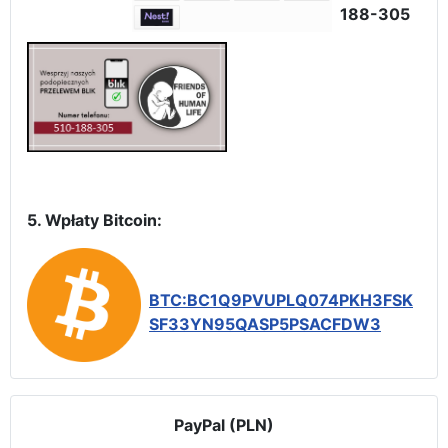
188-305
5. Wpłaty Bitcoin:
BTC:BC1Q9PVUPLQ074PKH3FSK
SF33YN95QASP5PSACFDW3
PayPal (PLN)