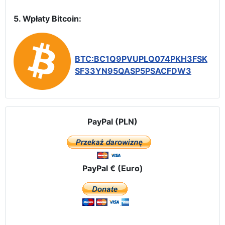
5. Wpłaty Bitcoin:
BTC:BC1Q9PVUPLQ074PKH3FSK
SF33YN95QASP5PSACFDW3
PayPal (PLN)
PayPal € (Euro)